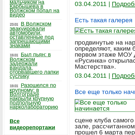
мальчиком на
03.04.2011 |
Подроб
Карбышева в
Волжском попал на
видео
Есть такая галерея
В Волжском
23.01
эвакуировали
автомобили,
оставленные под
запрещающими
продвинутые на на
знаками
определяют, каким 
первом этаже МОУ 
Был пьян: в
19.01
Волжском
«Русинка» открылас
задержали
Мастерства».
вандала,
оторвавшего лапки
03.04.2011 |
Подроб
суслику
Разошелся по
19.01
крупному: в
Все еще только нач
Волгограде
накрыли крупную
подпольную
нарколабораторию
сцене клуба самого
Все
зале, рассчитанном
видеорепортажи
прошел 6 марта пер