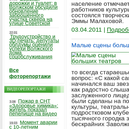
дорожки и туалет: в
население отмечае
Волжском обсудили
работников культур
обновление
состоялся творческ
заброшенного
участка сквера на
Эммы Малаховой.
улице Советской
03.04.2011 |
Подроб
22.01
Трудоустройство и
3D-печать: депутаты
облдумы оценили
Малые сцены больш
успехи Волжского
дома
соцобслуживания
Все
то всегда стараешь
фоторепортажи
вопрос: «С какой с
начинался ваш зве
как радостно слыша
ВИДЕОРЕПОРТАЖИ
заслуженного лицед
были сделаны на по
Пожар в СНТ
3.08
«Здоровье химика»:
культуры, театраль
житель показал
подростковом клубе
пепелище на видео
тысячного городка 
Момент аварии
бескрайних Заволжс
19.03
с 10-летним