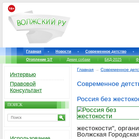
Главная
Новости
Современное детство
Отопление 1/7
Дикие собаки
БКД-2025
Ф
Главная
→
Современное детс
Интервью
Современное детст
Правовой
Консультант
Россия без жестоко
ПОИСК
жестокости", орган
Волжская Городска
Использование