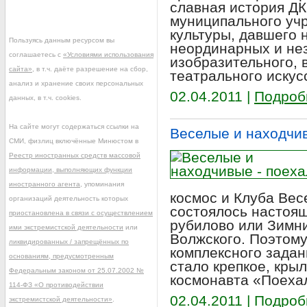
славная история ДК
муниципального уч
культуры, давшего н
Пользуясь данным ресурсом вы
неординарных и не
соглашаетесь с
«Условиями использования
изобразительного, 
сайта»
, в т.ч. даёте разрешение на сбор,
театрального искус
анализ и хранение своих персональных
02.04.2011 |
Подроб
данных, в т.ч. cookies.
На сайте могут содержаться ссылки на
Веселые и находчив
СМИ, физлиц включённые Минюстом в
Реестр иностранных средств массовой
информации, выполняющих функции
иностранного агента
, упоминания
космос и Клуба Ве
организаций деятельность которых
состоялось настоя
приостановлена в связи с осуществлением
рубилово или Зимни
ими экстремистской деятельности
или
Волжского. Поэтому
ликвидированных / запрещённых по
комплексного задан
основаниям, предусмотренным
стало крепкое, кры
Федеральным законом от 25.07.2002 №
космонавта «Поеха
114-ФЗ «О противодействии
02.04.2011 |
Подроб
экстремистской деятельности»
.