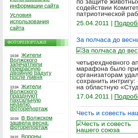
по защите животных
информации сайта
содействии Комитет
патриотической рабо
Условия
использования
25.04.2011 |
Подроб
сайта
За полчаса до весн
ФОТОРЕПОРТАЖИ
Жители
14.04
Волжского
четырехдневного ап
запечатлели
марафона было при
прекрасную
двойную радугу
организаторам уда
после ливня
сохранить интригу:
Жители
на областную «Студ
13.04
Волжского
празднуют
17.04.2011 |
Подроб
пахсальную
неделю:
фоторепортаж
Честь и совесть на
В Волжском
10.04
зацвела весна:
фоторепортаж
Вороны,
24.01