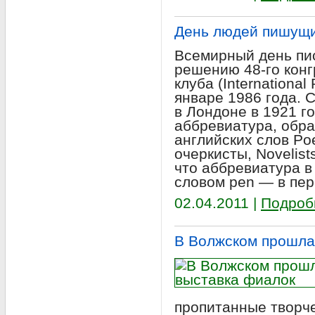
День людей пишущ
Всемирный день пис
решению 48-го кон
клуба (Internationa
январе 1986 года. 
в Лондоне в 1921 г
аббревиатура, обр
английских слов Po
очеркисты, Novelis
что аббревиатура в
словом pen — в пер
02.04.2011 |
Подроб
В Волжском прошла
пропитанные творче