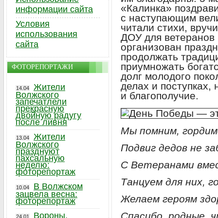
«Калинка» поздрав
информации сайта
с наступающим вел
Условия
читали стихи, вручи
использования
ДОУ для ветеранов 
сайта
организован праздн
продолжать традици
приумножать богатс
ФОТОРЕПОРТАЖИ
долг молодого поко
делах и поступках,
Жители
14.04
Волжского
и благополучие.
запечатлели
прекрасную
двойную радугу
после ливня
Мы помним, гордим
Жители
13.04
Волжского
Подвиг дедов не з
празднуют
пахсальную
С Ветеранами вме
неделю:
фоторепортаж
Танцуем для них, г
В Волжском
10.04
зацвела весна:
Желаем героям здо
фоторепортаж
Спасибо, родные, ч
Вороны,
24.01