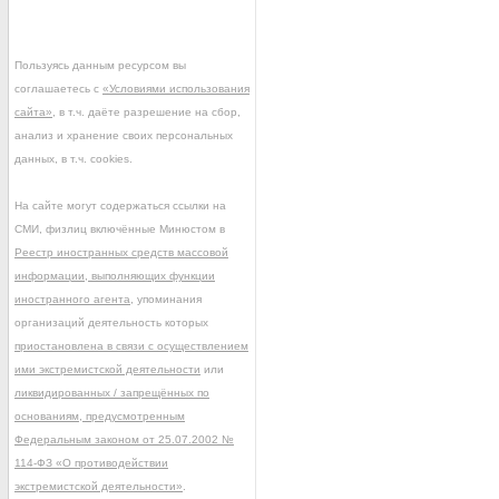
Пользуясь данным ресурсом вы
соглашаетесь с
«Условиями использования
сайта»
, в т.ч. даёте разрешение на сбор,
анализ и хранение своих персональных
данных, в т.ч. cookies.
На сайте могут содержаться ссылки на
СМИ, физлиц включённые Минюстом в
Реестр иностранных средств массовой
информации, выполняющих функции
иностранного агента
, упоминания
организаций деятельность которых
приостановлена в связи с осуществлением
ими экстремистской деятельности
или
ликвидированных / запрещённых по
основаниям, предусмотренным
Федеральным законом от 25.07.2002 №
114-ФЗ «О противодействии
экстремистской деятельности»
.