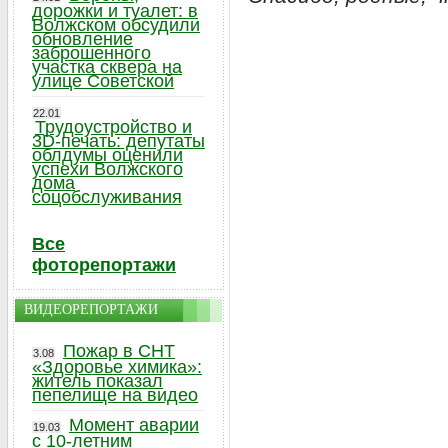
дорожки и туалет: в
Волжском обсудили
обновление
заброшенного
участка сквера на
улице Советской
22.01
Трудоустройство и
3D-печать: депутаты
облдумы оценили
успехи Волжского
дома
соцобслуживания
Все
фоторепортажи
ВИДЕОРЕПОРТАЖИ
Пожар в СНТ
3.08
«Здоровье химика»:
житель показал
пепелище на видео
Момент аварии
19.03
с 10-летним