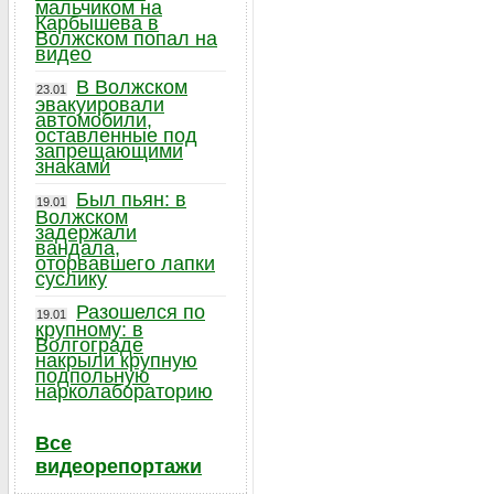
мальчиком на
Карбышева в
Волжском попал на
видео
В Волжском
23.01
эвакуировали
автомобили,
оставленные под
запрещающими
знаками
Был пьян: в
19.01
Волжском
задержали
вандала,
оторвавшего лапки
суслику
Разошелся по
19.01
крупному: в
Волгограде
накрыли крупную
подпольную
нарколабораторию
Все
видеорепортажи