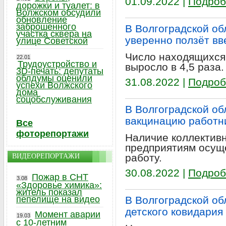
01.09.2022 |
Подроб
дорожки и туалет: в
Волжском обсудили
обновление
заброшенного
В Волгоградской об
участка сквера на
уверенно ползёт вв
улице Советской
Число находящихся 
22.01
Трудоустройство и
выросло в 4,5 раза.
3D-печать: депутаты
облдумы оценили
31.08.2022 |
Подроб
успехи Волжского
дома
соцобслуживания
В Волгоградской об
вакцинацию работн
Все
фоторепортажи
Наличие коллективн
предприятиям осущ
работу.
ВИДЕОРЕПОРТАЖИ
30.08.2022 |
Подроб
Пожар в СНТ
3.08
«Здоровье химика»:
житель показал
пепелище на видео
В Волгоградской об
детского ковидария
Момент аварии
19.03
с 10-летним