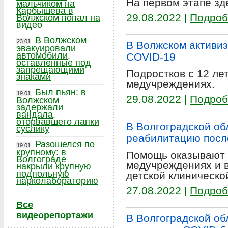
На первом этапе зде
мальчиком на
Карбышева в
29.08.2022 |
Подроб
Волжском попал на
видео
В Волжском
23.01
В Волжском активиз
эвакуировали
автомобили,
COVID-19
оставленные под
запрещающими
Подростков с 12 ле
знаками
медучреждениях.
Был пьян: в
19.01
29.08.2022 |
Подроб
Волжском
задержали
вандала,
оторвавшего лапки
В Волгоградской об
суслику
реабилитацию посл
Разошелся по
19.01
крупному: в
Помощь оказывают 
Волгограде
медучреждениях и в
накрыли крупную
подпольную
детской клиническо
нарколабораторию
27.08.2022 |
Подроб
Все
видеорепортажи
В Волгоградской об