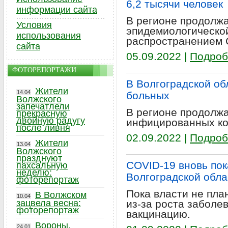
6,2 тысячи человек
информации сайта
В регионе продолж
Условия
эпидемиологической
использования
распространением 
сайта
05.09.2022 |
Подроб
ФОТОРЕПОРТАЖИ
В Волгоградской о
Жители
14.04
больных
Волжского
запечатлели
В регионе продолжа
прекрасную
двойную радугу
инфицированных ко
после ливня
02.09.2022 |
Подроб
Жители
13.04
Волжского
празднуют
COVID-19 вновь пок
пахсальную
неделю:
Волгоградской обла
фоторепортаж
Пока власти не пла
В Волжском
10.04
зацвела весна:
из-за роста заболе
фоторепортаж
вакцинацию.
Вороны,
24.01