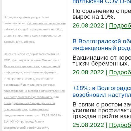
полтысячи COVID-б
По сравнению с пр
вырос на 10%.
Пользуясь данным ресурсом вы
соглашаетесь с
«Условиями использования
26.08.2022 |
Подроб
сайта»
, в т.ч. даёте разрешение на сбор,
анализ и хранение своих персональных
В Волгоградской об
данных, в т.ч. cookies.
инфекционный род
На сайте могут содержаться ссылки на
Вакцинацию от кор
СМИ, физлиц включённые Минюстом в
тысяч беременных.
Реестр иностранных средств массовой
26.08.2022 |
Подроб
информации, выполняющих функции
иностранного агента
, упоминания
организаций деятельность которых
+18%: в Волгоградс
приостановлена в связи с осуществлением
возобновил наступ
ими экстремистской деятельности
или
В связи с ростом з
ликвидированных / запрещённых по
усилили профилакт
основаниям, предусмотренным
граждан пройти ва
Федеральным законом от 25.07.2002 №
114-ФЗ «О противодействии
25.08.2022 |
Подроб
экстремистской деятельности»
.