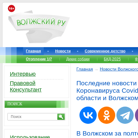
Главная
Новости
Современное детство
Отопление 1/7
Дикие собаки
БКД-2025
Ф
Главная
→
Новости Волжског
Интервью
Последние новости
Правовой
Консультант
Коронавируса Covid
области и Волжско
ПОИСК
В Волжском за полт
Использование