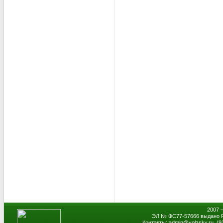
2007 
ЭЛ № ФС77-57666 выдано Р
Контакты: admin
@
volzsky.ru, (