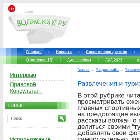
Главная
Новости
Современное детство
Отопление 1/7
Дикие собаки
БКД-2025
Ф
Главная
→
Разделы сайта
→
Развлече
Интервью
Развлечения и тури
Правовой
Консультант
В этой рубрике чит
просматривать еже
ПОИСК
главных спортивны
на предстоящие вых
рассказы волжан о 
делиться своими "т
Добавлять свои фот
самостоятельно, кл
Использование