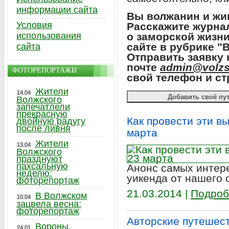
информации сайта
Вы волжанин и жив
Условия
Расскажите журнал
использования
о заморской жизни
сайте в рубрике "
сайта
Отправить заявку
почте
admin@volzs
ФОТОРЕПОРТАЖИ
свой телефон и ст
Жители
14.04
Волжского
запечатлели
прекрасную
Как провести эти в
двойную радугу
после ливня
марта
Жители
13.04
Волжского
празднуют
пахсальную
Анонс самых интер
неделю:
уикенда от нашего 
фоторепортаж
21.03.2014 |
Подроб
В Волжском
10.04
зацвела весна:
фоторепортаж
Авторские путешест
Вороны,
24.01