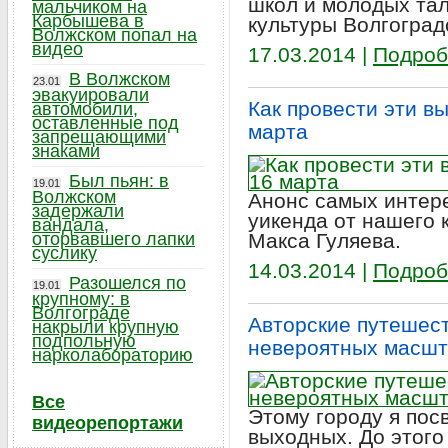
школ и молодых та
мальчиком на
Карбышева в
культуры Волгоград
Волжском попал на
видео
17.03.2014 |
Подроб
В Волжском
23.01
эвакуировали
Как провести эти в
автомобили,
оставленные под
марта
запрещающими
знаками
Был пьян: в
19.01
Волжском
Анонс самых интер
задержали
уикенда от нашего 
вандала,
оторвавшего лапки
Макса Гуляева.
суслику
14.03.2014 |
Подроб
Разошелся по
19.01
крупному: в
Волгограде
Авторские путешест
накрыли крупную
подпольную
невероятных масшт
нарколабораторию
Все
Этому городу я пос
видеорепортажи
выходных. До этого