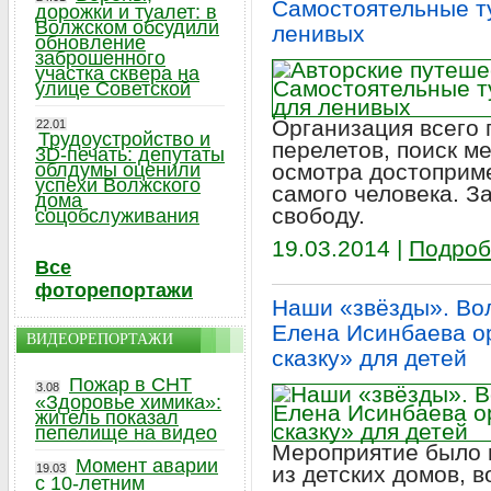
Самостоятельные ту
дорожки и туалет: в
Волжском обсудили
ленивых
обновление
заброшенного
участка сквера на
улице Советской
Организация всего 
22.01
Трудоустройство и
перелетов, поиск м
3D-печать: депутаты
облдумы оценили
осмотра достоприм
успехи Волжского
самого человека. З
дома
свободу.
соцобслуживания
19.03.2014 |
Подроб
Все
фоторепортажи
Наши «звёзды». Во
Елена Исинбаева о
ВИДЕОРЕПОРТАЖИ
сказку» для детей
Пожар в СНТ
3.08
«Здоровье химика»:
житель показал
пепелище на видео
Мероприятие было 
Момент аварии
19.03
из детских домов, 
с 10-летним