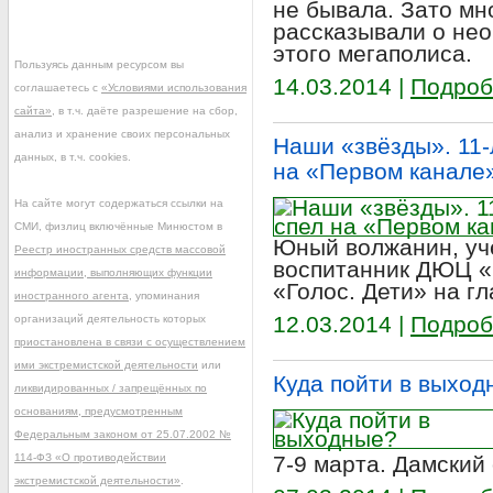
не бывала. Зато мн
рассказывали о нео
этого мегаполиса.
Пользуясь данным ресурсом вы
14.03.2014 |
Подроб
соглашаетесь с
«Условиями использования
сайта»
, в т.ч. даёте разрешение на сбор,
анализ и хранение своих персональных
Наши «звёзды». 11-
данных, в т.ч. cookies.
на «Первом канале
На сайте могут содержаться ссылки на
СМИ, физлиц включённые Минюстом в
Юный волжанин, уч
Реестр иностранных средств массовой
воспитанник ДЮЦ «
информации, выполняющих функции
«Голос. Дети» на г
иностранного агента
, упоминания
12.03.2014 |
Подроб
организаций деятельность которых
приостановлена в связи с осуществлением
ими экстремистской деятельности
или
Куда пойти в выход
ликвидированных / запрещённых по
основаниям, предусмотренным
Федеральным законом от 25.07.2002 №
114-ФЗ «О противодействии
7-9 марта. Дамский
экстремистской деятельности»
.