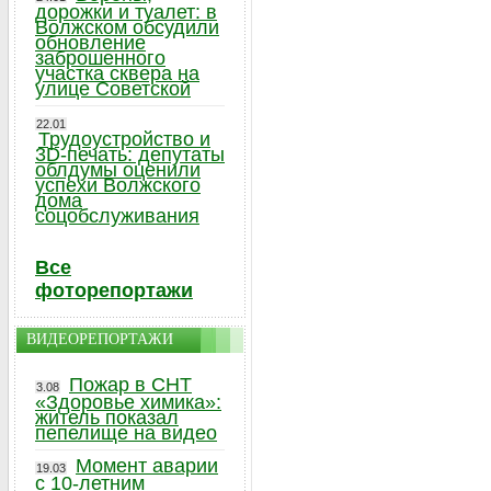
дорожки и туалет: в
Волжском обсудили
обновление
заброшенного
участка сквера на
улице Советской
22.01
Трудоустройство и
3D-печать: депутаты
облдумы оценили
успехи Волжского
дома
соцобслуживания
Все
фоторепортажи
ВИДЕОРЕПОРТАЖИ
Пожар в СНТ
3.08
«Здоровье химика»:
житель показал
пепелище на видео
Момент аварии
19.03
с 10-летним