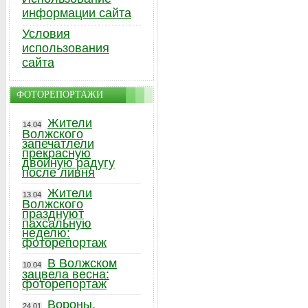
информации сайта
Условия
использования
сайта
ФОТОРЕПОРТАЖИ
Жители
14.04
Волжского
запечатлели
прекрасную
двойную радугу
после ливня
Жители
13.04
Волжского
празднуют
пахсальную
неделю:
фоторепортаж
В Волжском
10.04
зацвела весна:
фоторепортаж
Вороны,
24.01