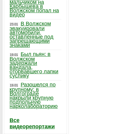
мальчиком на
Карбышева в
Волжском попал на
видео
В Волжском
23.01
эвакуировали
автомобили,
оставленные под
запрещающими
знаками
Был пьян: в
19.01
Волжском
задержали
вандала,
оторвавшего лапки
суслику
Разошелся по
19.01
крупному: в
Волгограде
накрыли крупную
подпольную
нарколабораторию
Все
видеорепортажи