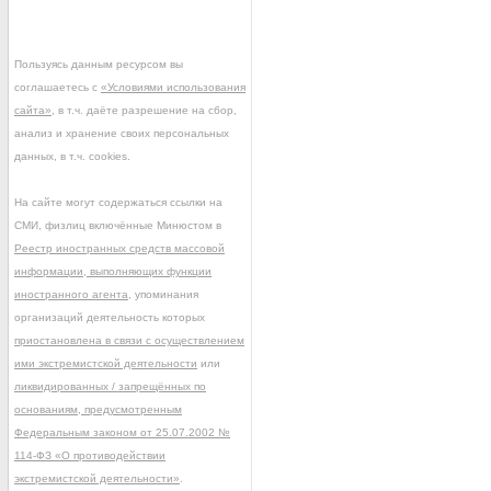
Пользуясь данным ресурсом вы
соглашаетесь с
«Условиями использования
сайта»
, в т.ч. даёте разрешение на сбор,
анализ и хранение своих персональных
данных, в т.ч. cookies.
На сайте могут содержаться ссылки на
СМИ, физлиц включённые Минюстом в
Реестр иностранных средств массовой
информации, выполняющих функции
иностранного агента
, упоминания
организаций деятельность которых
приостановлена в связи с осуществлением
ими экстремистской деятельности
или
ликвидированных / запрещённых по
основаниям, предусмотренным
Федеральным законом от 25.07.2002 №
114-ФЗ «О противодействии
экстремистской деятельности»
.