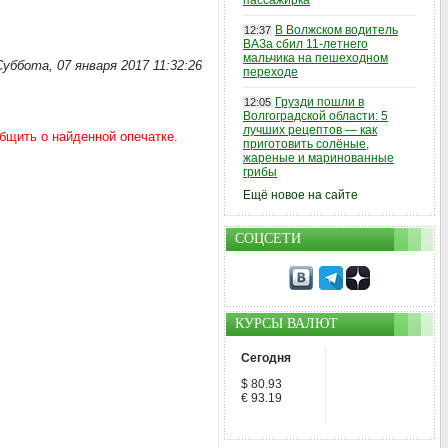
пассажирка
В Волжском водитель
12:37
ВАЗа сбил 11-летнего
мальчика на пешеходном
Суббота, 07 января 2017 11:32:26
переходе
Грузди пошли в
12:05
Волгоградской области: 5
лучших рецептов — как
приготовить солёные,
жареные и маринованные
грибы
Ещё новое на сайте
СОЦСЕТИ
КУРСЫ ВАЛЮТ
Сегодня
$ 80.93
€ 93.19