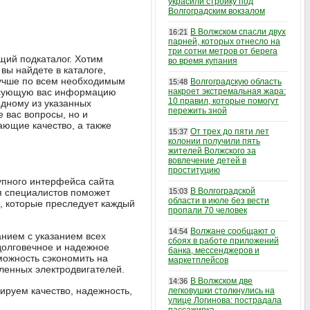
украсили стройку под
Волгоградским вокзалом
В Волжском спасли двух
16:21
парней, которых отнесло на
три сотни метров от берега
щий подкаталог. Хотим
во время купания
вы найдете в каталоге,
лучше по всем необходимым
Волгоградскую область
15:48
есующую вас информацию
накроет экстремальная жара:
10 правил, которые помогут
одному из указанных
пережить зной
 вас вопросы, но и
ющие качество, а также
От трех до пяти лет
15:37
колонии получили пять
жителей Волжского за
вовлечение детей в
проституцию
упного интерфейса сайта
В Волгоградской
я специалистов поможет
15:03
области в июле без вести
и, которые преследует каждый
пропали 70 человек
Волжане сообщают о
14:54
нием с указанием всех
сбоях в работе приложений
 долговечное и надежное
банка, мессенджеров и
можность сэкономить на
маркетплейсов
вленных электродвигателей.
В Волжском две
14:36
ируем качество, надежность,
легковушки столкнулись на
улице Логинова: пострадала