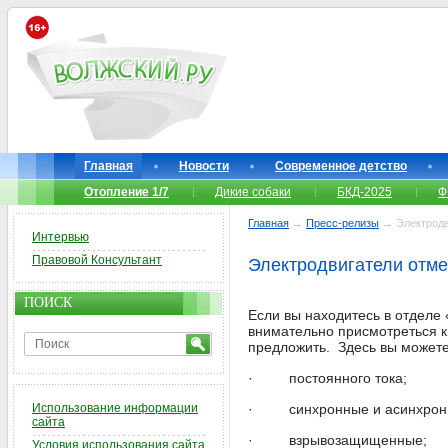
Главная
Новости
Современное детство
Отопление 1/7
Дикие собаки
БКД-2025
Ф
Главная
→
Пресс-релизы
→ Электродв
Интервью
Правовой Консультант
Электродвигатели отме
ПОИСК
Если вы находитесь в отделе 
внимательно присмотреться к
предложить. Здесь вы может
· постоянного тока;
Использование информации
· синхронные и асинхрон
сайта
· взрывозащищенные;
Условия использования сайта