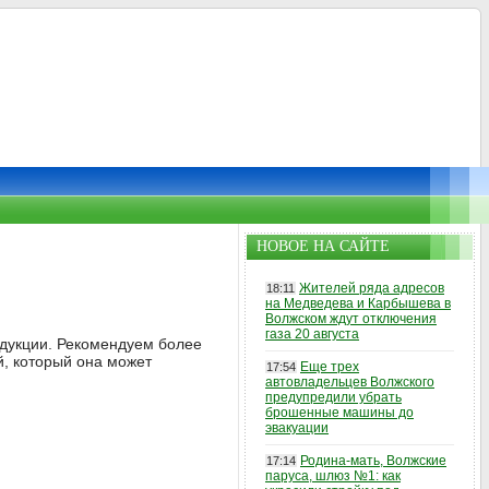
НОВОЕ НА САЙТЕ
Жителей ряда адресов
18:11
на Медведева и Карбышева в
Волжском ждут отключения
газа 20 августа
родукции. Рекомендуем более
й, который она может
Еще трех
17:54
автовладельцев Волжского
предупредили убрать
брошенные машины до
эвакуации
Родина-мать, Волжские
17:14
паруса, шлюз №1: как