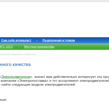
Сам себе журналист
Развлечения и туризм
КГС-2025
Местные инициативы
игатели отменного качества
нного качества
«
Электродвигатели
», значит, вам действительно интересует эта п
 компании «Электропоставка» и тот ассортимент электродвигателе
е найти следующие модели электродвигателей:
ные;