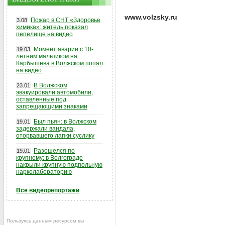
www.volzsky.ru
Пожар в СНТ «Здоровье
3.08
химика»: житель показал
пепелище на видео
Момент аварии с 10-
19.03
летним мальчиком на
Карбышева в Волжском попал
на видео
В Волжском
23.01
эвакуировали автомобили,
оставленные под
запрещающими знаками
Был пьян: в Волжском
19.01
задержали вандала,
оторвавшего лапки суслику
Разошелся по
19.01
крупному: в Волгограде
накрыли крупную подпольную
нарколабораторию
Все видеорепортажи
Пользуясь данным ресурсом вы