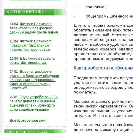
· крановые;
ФОТОРЕПОРТАЖИ
· общепромышленного на
Жители Волжского
14.04
Для того чтобы познакомиться
запечатлели прекрасную
обратить внимание всех потен
двойную радугу после ливня
далеко не полный. Некоторые
вопросам обращаться к наш
Жители Волжского
13.04
любым, наиболее удобным спо
празднуют пахсальную
телефонных номеров. Квалифи
неделю: фоторепортаж
предоставят всю необходимую
проектно-сметная документац
В Волжском зацвела
10.04
весна: фоторепортаж
Как приобрести необходи
Вороны, дорожки и
24.01
туалет: в Волжском обсудили
Предлагаем оформить покупку
обновление заброшенного
удается сократить время на 
участка сквера на улице
определиться с выборов, уче
Советской
покупатель.
Трудоустройство и 3D-
22.01
Мы располагаем огромной ин
печать: депутаты облдумы
оценили успехи Волжского
технических характеристик. О
дома соцобслуживания
изделие на выгодных условия
покупках. И все это в сочета
Все фоторепортажи
Мы полагаем, что в нашей ком
долговечность эксплуатации,
ВИДЕОРЕПОРТАЖИ