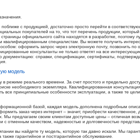
значения.
 поближе с продукцией, достаточно просто перейти в соответствую
циальных покупателей на то, что тот перечень продукции, который 
 страницы официального сайта находятся в разработке, поэтому 
им квалифицированным специалистам. Вы можете получить интер
собом: оформить запрос через электронную почту, позвонить по 
цированные консультанты не только ответят на все интересующие
 документацию: справки, спецификации, сертификаты, подтвержда
ия.
мую модель
 в режиме реального времени. За счет простого и предельно дост
поиске необходимого экземпляра. Квалифицированная консультаци
сть все принципиальные особенности эксплуатации, а также те цел
формационной базой, каждая модель дополнена подробным описа
формить заказ через интернет – значит, приобрести качественное,
х. Мы предлагаем своим клиентам доступные цены – отличная воз
нии с отменным качеством, надежностью и долговечностью предста
пании вы найдете ту модель, которую так давно искали. Мы гарант
 а также гарантийное и постгарантийное обслуживание.