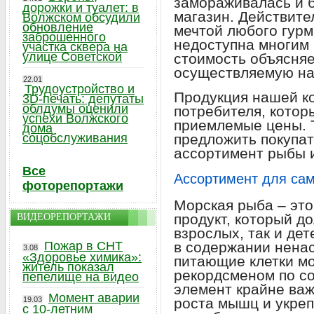
замораживалась и б
дорожки и туалет: в
магазин. Действите
Волжском обсудили
обновление
мечтой любого гурм
заброшенного
недоступна многим
участка сквера на
улице Советской
стоимость объясняе
осуществляемую на
22.01
Трудоустройство и
Продукция нашей к
3D-печать: депутаты
облдумы оценили
потребителя, которы
успехи Волжского
приемлемые цены. 
дома
соцобслуживания
предложить покупа
ассортимент рыбы 
Все
Ассортимент для са
фоторепортажи
Морская рыба – эт
продукт, который до
ВИДЕОРЕПОРТАЖИ
взрослых, так и дет
Пожар в СНТ
в содержании нена
3.08
«Здоровье химика»:
питающие клетки мо
житель показал
рекордсменом по с
пепелище на видео
элемент крайне ва
Момент аварии
19.03
роста мышц и укреп
с 10-летним