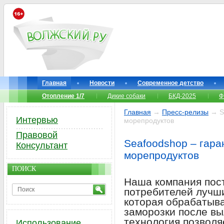
Главная
Новости
Современное детство
Отопление 1/7
Дикие собаки
БКД-2025
Ф
Главная
→
Пресс-релизы
→ Se
Интервью
морепродуктов
Правовой
Seafoodshop – гара
Консультант
морепродуктов
ПОИСК
Наша компания пост
потребителей лучш
которая обрабатыв
заморозки после вы
технология позволя
Использование