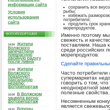
информации сайта
сохранить все вкус
рыбы;
Условия
избежать разморозк
использования
потребителя;
сайта
продлить срок хра
морепродуктов.
ФОТОРЕПОРТАЖИ
Именно поэтому мы
свежесть и качеств
Жители
поставляем. Наша 
14.04
Волжского
среди российских 
запечатлели
морепродуктов.
прекрасную
двойную радугу
после ливня
Сделайте правильны
Жители
13.04
Часто потребители 
Волжского
празднуют
супермаркетах недо
пахсальную
говорить о том, что
неделю:
фоторепортаж
неоднократной замо
полезные свойства.
В Волжском
10.04
зацвела весна:
Несомненным конку
фоторепортаж
является свежевыло
Вороны,
24.01