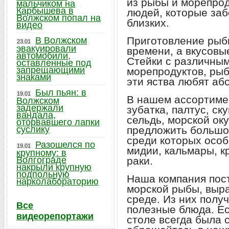
из рыбы и морепрод
мальчиком на
Карбышева в
людей, которые заб
Волжском попал на
близких.
видео
Приготовление рыб
В Волжском
23.01
эвакуировали
времени, а вкусовы
автомобили,
Стейки с различным
оставленные под
запрещающими
морепродуктов, рыб
знаками
эти яства любят аб
Был пьян: в
19.01
В нашем ассортимен
Волжском
задержали
зубатка, палтус, ск
вандала,
сельдь, морской ок
оторвавшего лапки
суслику
предложить большо
среди которых осо
Разошелся по
19.01
мидии, кальмары, к
крупному: в
Волгограде
раки.
накрыли крупную
подпольную
Наша компания пост
нарколабораторию
морской рыбы, выр
среде. Из них полу
Все
полезные блюда. Ес
видеорепортажи
столе всегда была 