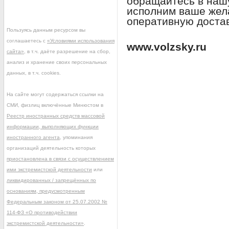
обращайтесь в наш
исполним ваше жел
оперативную достав
Пользуясь данным ресурсом вы
соглашаетесь с
«Условиями использования
www.volzsky.ru
сайта»
, в т.ч. даёте разрешение на сбор,
анализ и хранение своих персональных
данных, в т.ч. cookies.
На сайте могут содержаться ссылки на
СМИ, физлиц включённые Минюстом в
Реестр иностранных средств массовой
информации, выполняющих функции
иностранного агента
, упоминания
организаций деятельность которых
приостановлена в связи с осуществлением
ими экстремистской деятельности
или
ликвидированных / запрещённых по
основаниям, предусмотренным
Федеральным законом от 25.07.2002 №
114-ФЗ «О противодействии
экстремистской деятельности»
.