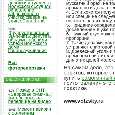
дорожки и туалет: в
мускатный орех, не т
Волжском обсудили
аромат, но и делают 
обновление
Если хочется получ
заброшенного
или специи не следуе
участка сквера на
улице Советской
настоять на них воду,
Придание определен
добавлением в уже го
22.01
Трудоустройство и
Нужный вкус можно 
3D-печать: депутаты
пропорции.
облдумы оценили
Такие добавки, как
успехи Волжского
дома
устраняют спиртовой 
соцобслуживания
Древесный уголь и 
временем очистители 
для этих целей молоко
Все
На самом деле, эт
фоторепортажи
советов, которые ст
купить
самогонный 
ВИДЕОРЕПОРТАЖИ
приготовления этог
практике.
Пожар в СНТ
3.08
«Здоровье химика»:
житель показал
www.volzsky.ru
пепелище на видео
Момент аварии
19.03
с 10-летним