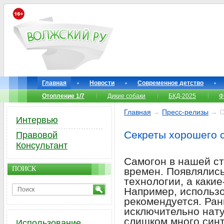
Главная
Новости
Современное детство
Отопление 1/7
Дикие собаки
БКД-2025
Ф
Главная
→
Пресс-релизы
→ С
Интервью
Секреты хорошего 
Правовой
Консультант
Самогон в нашей ст
ПОИСК
времен. Появлялис
технологии, а какие
Например, использо
рекомендуется. Ран
исключительно нату
слишком много синт
Использование