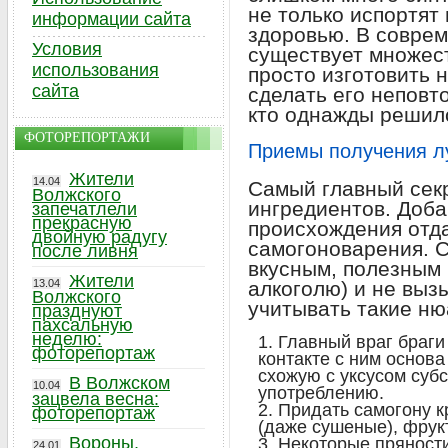
не только испортят 
информации сайта
здоровью. В совре
Условия
существует множест
использования
просто изготовить н
сайта
сделать его неповт
кто однажды реши
ФОТОРЕПОРТАЖИ
Приемы получения л
Жители
14.04
Самый главный секр
Волжского
ингредиентов. Доба
запечатлели
прекрасную
происхождения отд
двойную радугу
самогоноварения. С
после ливня
вкусным, полезным 
Жители
13.04
алкоголю) и не выз
Волжского
учитывать такие ню
празднуют
пахсальную
неделю:
Главный враг браги
фоторепортаж
контакте с ним основ
схожую с уксусом суб
В Волжском
10.04
употреблению.
зацвела весна:
Придать самогону к
фоторепортаж
(даже сушеные), фрукт
Вороны,
Некоторые пряности
24.01