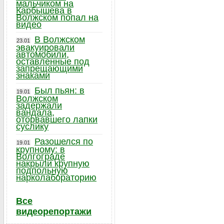
мальчиком на
Карбышева в
Волжском попал на
видео
В Волжском
23.01
эвакуировали
автомобили,
оставленные под
запрещающими
знаками
Был пьян: в
19.01
Волжском
задержали
вандала,
оторвавшего лапки
суслику
Разошелся по
19.01
крупному: в
Волгограде
накрыли крупную
подпольную
нарколабораторию
Все
видеорепортажи