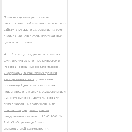
Пользуясь данным ресурсом вы
соглашаетесь с
«Условиями использования
сайта»
, в т.ч. даёте разрешение на сбор,
анализ и хранение своих персональных
данных, в т.ч. cookies.
На сайте могут содержаться ссылки на
СМИ, физлиц включённые Минюстом в
Реестр иностранных средств массовой
информации, выполняющих функции
иностранного агента
, упоминания
организаций деятельность которых
приостановлена в связи с осуществлением
ими экстремистской деятельности
или
ликвидированных / запрещённых по
основаниям, предусмотренным
Федеральным законом от 25.07.2002 №
114-ФЗ «О противодействии
экстремистской деятельности»
.