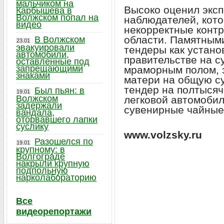
мальчиком на
Высоко оценил эксп
Карбышева в
Волжском попал на
наблюдателей, кот
видео
некорректные контр
области. Памятным
В Волжском
23.01
эвакуировали
тендеры как устано
автомобили,
правительстве на с
оставленные под
запрещающими
мраморным полом, 
знаками
матери на общую су
тендер на полтысяч
Был пьян: в
19.01
Волжском
легковой автомобил
задержали
сувенирные чайные 
вандала,
оторвавшего лапки
суслику
www.volzsky.ru
Разошелся по
19.01
крупному: в
Волгограде
накрыли крупную
подпольную
нарколабораторию
Все
видеорепортажи