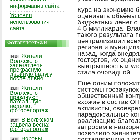
информации сайта
Курс на экономию б
Условия
оценивать объёмы 
бюджетных денег с 
использования
4,5 миллиарда. Вла
сайта
такого результата 
централизации всех
ФОТОРЕПОРТАЖИ
региона и муниципа
назад, когда внедр
Жители
14.04
госторгов, их оцени
Волжского
запечатлели
выигрышность и удо
прекрасную
стала очевидной.
двойную радугу
после ливня
Ещё одним положит
Жители
системы госзакупок
13.04
Волжского
общественный контр
празднуют
вхожие в состав ОН
пахсальную
неделю:
активисты, своевр
фоторепортаж
парадоксальные ко
В Волжском
реализацию благода
10.04
зацвела весна:
запросам в надзорн
фоторепортаж
позволило значите
Вороны,
составляющую в гос
24.01