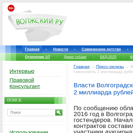
Главная
Новости
Современное детство
Отопление 1/7
Дикие собаки
БКД-2025
Ф
Главная
→
Пресс-релизы
→ Вл
Интервью
сэкономить 2 миллиарда руб
Правовой
Власти Волгоградск
Консультант
2 миллиарда рубле
ПОИСК
По сообщению облас
2016 год в Волгогр
гостендеров. Начал
контрактов состави
участники аукциона
Использование