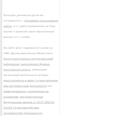
Пользуясь данным ресурсом вы
соглашаетесь с
«Условиями использования
сайта»
, в т.ч. даёте разрешение на сбор,
анализ и хранение своих персональных
данных, в т.ч. cookies.
На сайте могут содержаться ссылки на
СМИ, физлиц включённые Минюстом в
Реестр иностранных средств массовой
информации, выполняющих функции
иностранного агента
, упоминания
организаций деятельность которых
приостановлена в связи с осуществлением
ими экстремистской деятельности
или
ликвидированных / запрещённых по
основаниям, предусмотренным
Федеральным законом от 25.07.2002 №
114-ФЗ «О противодействии
экстремистской деятельности»
.