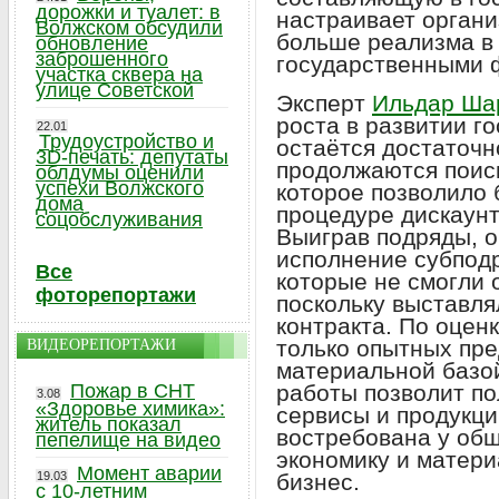
дорожки и туалет: в
настраивает органи
Волжском обсудили
больше реализма в
обновление
заброшенного
государственными 
участка сквера на
улице Советской
Эксперт
Ильдар Ша
роста в развитии г
22.01
Трудоустройство и
остаётся достаточн
3D-печать: депутаты
продолжаются поис
облдумы оценили
успехи Волжского
которое позволило 
дома
процедуре дискаунт
соцобслуживания
Выиграв подряды, о
исполнение субподр
Все
которые не смогли 
фоторепортажи
поскольку выставл
контракта. По оценк
только опытных пре
ВИДЕОРЕПОРТАЖИ
материальной базо
Пожар в СНТ
работы позволит п
3.08
«Здоровье химика»:
сервисы и продукци
житель показал
востребована у общ
пепелище на видео
экономику и матер
Момент аварии
19.03
бизнес.
с 10-летним