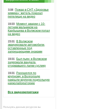
Пожар в СНТ «Здоровье
3.08
химика»: житель показал
пепелище на видео
Момент аварии с 10-
19.03
летним мальчиком на
Карбышева в Волжском попал
на видео
В Волжском
23.01
эвакуировали автомобили,
оставленные под
запрещающими знаками
Был пьян: в Волжском
19.01
задержали вандала,
оторвавшего лапки суслику
Разошелся по
19.01
крупному: в Волгограде
накрыли крупную подпольную
нарколабораторию
Все видеорепортажи
Пользуясь данным ресурсом вы