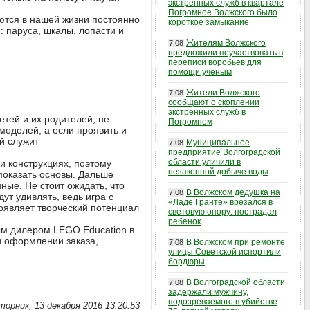
экстренных служб в квартале
Погромное Волжского было
ются в нашей жизни постоянно
короткое замыкание
: паруса, шкалы, лопасти и
Жителям Волжского
7.08
предложили поучаствовать в
переписи воробьев для
помощи ученым
Жители Волжского
7.08
сообщают о скоплении
экстренных служб в
тей и их родителей, не
Погромном
моделей, а если проявить и
й служит
Муниципальное
7.08
предприятие Волгоградской
области уличили в
и конструкциях, поэтому
незаконной добыче воды
показать основы. Дальше
нные. Не стоит ожидать, что
В Волжском дедушка на
7.08
ут удивлять, ведь игра с
«Ладе Гранте» врезался в
оявляет творческий потенциал
световую опору: пострадал
ребенок
ым дилером LEGO Education в
и оформлении заказа,
В Волжском при ремонте
7.08
улицы Советской испортили
бордюры
В Волгоградской области
7.08
задержали мужчину,
подозреваемого в убийстве
торник, 13 декабря 2016 13:20:53