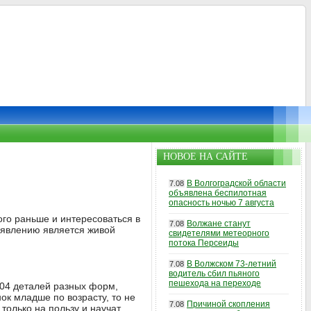
НОВОЕ НА САЙТЕ
В Волгоградской области
7.08
объявлена беспилотная
опасность ночью 7 августа
ого раньше и интересоваться в
Волжане станут
7.08
у явлению является живой
свидетелями метеорного
потока Персеиды
В Волжском 73-летний
7.08
водитель сбил пьяного
пешехода на переходе
204 деталей разных форм,
ок младше по возрасту, то не
Причиной скопления
7.08
только на пользу и научат