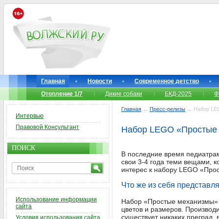
Главная
Новости
Современное детство
Отопление 1/7
Дикие собаки
БКД-2025
Ф
Главная
→
Пресс-релизы
→ Набор LEG
Интервью
Правовой Консультант
Набор LEGO «Простые 
ПОИСК
В последние время педиатрами
свои 3-4 года теми вещами, 
интерес к набору LEGO «Про
Что же из себя представл
Использование информации
Набор «Простые механизмы» р
сайта
цветов и размеров. Производи
существует никаких преград, 
Условия использования сайта