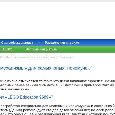
Сам себе журналист
Развлечения и туризм
КГС-2025
Местные инициативы
O «Простые механизмы» для самых юных "почемучек"
механизмы» для самых юных "почемучек"
 активно отмечается то факт, что детки начинают взрослеть намн
которыми ранее занимались дети в 6-7 лет. Ярким примером таком
стые механизмы».
яет «LEGO Education 9689»?
азработан специально для маленьких «почемучек» и состоит из 
тель (Дания) рекомендует его для деток от семи лет, но если ребён
ведь это обучающая и развивающая игра, занятия с которой пойдут 