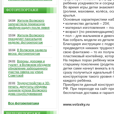
ребёнка усидчивости и сосред
Во время игры детки знакомя
ФОТОРЕПОРТАЖИ
(ролики, маховики, колёса, ос
крылья.
Основные характеристики на
Жители Волжского
14.04
• количество деталей – 204;
запечатлели прекрасную
• материал изготовления – по
двойную радугу после ливня
• возраст (по рекомендациям)
Жители Волжского
• пол – для мальчиков и девоч
13.04
празднуют пахсальную
Как собрать модели из детал
неделю: фоторепортаж
Благодаря инструкции с подр
предвидится никаких труднос
В Волжском зацвела
10.04
свою фантазию – то их получ
весна: фоторепортаж
пластиковый контейнер, кото
На первых порах ребёнку мож
Вороны, дорожки и
24.01
старшему поколению (родител
туалет: в Волжском обсудили
детки сами начнут вникать в 
обновление заброшенного
участка сквера на улице
сразу получиться идеальный б
Советской
конструктором такого уровня
каждого ребёнка.
Трудоустройство и 3D-
22.01
Приобрести данный конструк
печать: депутаты облдумы
РФ. При переходе на сайт пр
оценили успехи Волжского
бесплатная доставка и гарант
дома соцобслуживания
Все фоторепортажи
www.volzsky.ru
ВИДЕОРЕПОРТАЖИ