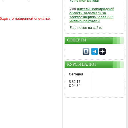
75-летней матери
Жители Волгоградской
7.08
области задолжали за
электроэнергию более 635
миллионов рублей
Ещё новое на сайте
СОЦСЕТИ
КУРСЫ ВАЛЮТ
Сегодня
$ 82.17
€ 94.84