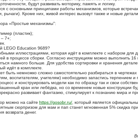
оточенности, будут развивать моторику, память и логику.
тся с основными принципами работы механизмов, которые встреча
и, рычаги). Кроме них, живой интерес вызовут также и новые детали
бора «Простые механизмы":
лимер (пластик);
 – 7+;
ек.
ей LEGO Education 9689?
обными иллюстрациями, которая идёт в комплекте с набором для де
тей в процессе сборки. Согласно инструкциям можно выполнить 16 
иться намного больше. Для удобства сортировки и хранения детале
рый идёт в комплекте.
ет быть немножко сложно самостоятельно разбираться в чертежах 
ям, воспитателям, учителям) необходимо запастись терпением и 
процесс и конструировать модели как по образцу так и свои собстве
ашенный кран или лебёдка, но со временем новые конструкции буд
 прекрасно развивает фантазию, стимулирует к познанию мира и пр
тор можно на сайте
https://gosobr.ru/
, который является официальн
иятным сюрпризом для мам и пап станет мгновенная 5% скидка пр
ия возврата денег.
В