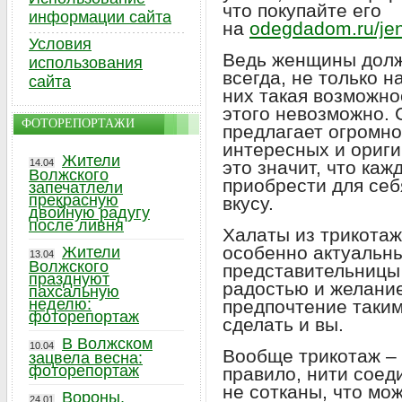
что покупайте его
информации сайта
на
odegdadom.ru/jen
Условия
Ведь женщины долж
использования
всегда, не только н
сайта
них такая возможно
этого невозможно.
ФОТОРЕПОРТАЖИ
предлагает огромно
интересных и ориги
Жители
14.04
это значит, что ка
Волжского
приобрести для себя
запечатлели
прекрасную
вкусу.
двойную радугу
после ливня
Халаты из трикотаж
особенно актуальны
Жители
13.04
Волжского
представительницы 
празднуют
радостью и желани
пахсальную
неделю:
предпочтение таким
фоторепортаж
сделать и вы.
В Волжском
10.04
Вообще трикотаж – 
зацвела весна:
фоторепортаж
правило, нити соед
не сотканы, что мо
Вороны,
24.01