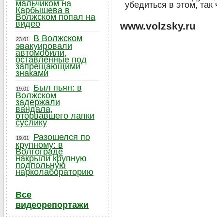
мальчиком на
убедиться в этом, так
Карбышева в
Волжском попал на
видео
www.volzsky.ru
В Волжском
23.01
эвакуировали
автомобили,
оставленные под
запрещающими
знаками
Был пьян: в
19.01
Волжском
задержали
вандала,
оторвавшего лапки
суслику
Разошелся по
19.01
крупному: в
Волгограде
накрыли крупную
подпольную
нарколабораторию
Все
видеорепортажи