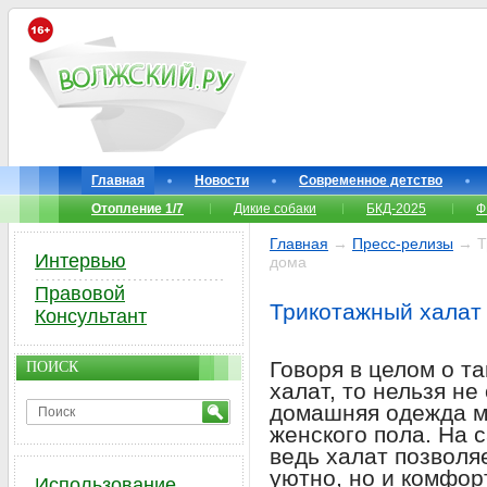
Главная
Новости
Современное детство
Отопление 1/7
Дикие собаки
БКД-2025
Ф
Главная
→
Пресс-релизы
→ Тр
Интервью
дома
Правовой
Трикотажный халат
Консультант
Говоря в целом о т
ПОИСК
халат, то нельзя не
домашняя одежда м
женского пола. На с
ведь халат позволя
уютно, но и комфорт
Использование