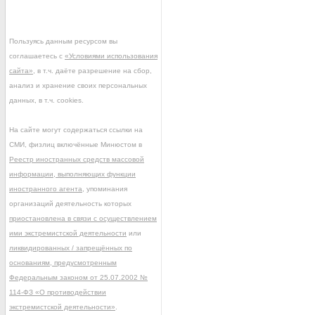
Пользуясь данным ресурсом вы
соглашаетесь с
«Условиями использования
сайта»
, в т.ч. даёте разрешение на сбор,
анализ и хранение своих персональных
данных, в т.ч. cookies.
На сайте могут содержаться ссылки на
СМИ, физлиц включённые Минюстом в
Реестр иностранных средств массовой
информации, выполняющих функции
иностранного агента
, упоминания
организаций деятельность которых
приостановлена в связи с осуществлением
ими экстремистской деятельности
или
ликвидированных / запрещённых по
основаниям, предусмотренным
Федеральным законом от 25.07.2002 №
114-ФЗ «О противодействии
экстремистской деятельности»
.