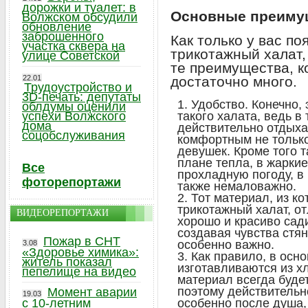
дорожки и туалет: в
Основные преимущ
Волжском обсудили
обновление
заброшенного
Как только у вас п
участка сквера на
трикотажный халат,
улице Советской
те преимущества, к
22.01
достаточно много.
Трудоустройство и
3D-печать: депутаты
Удобство. Конечно,
облдумы оценили
успехи Волжского
такого халата, ведь в
дома
действительно отдыха
соцобслуживания
комфортным не только
девушек. Кроме того 
плане тепла, в жаркие
Все
прохладную погоду, в 
фоторепортажи
также немаловажно.
Тот материал, из ко
трикотажный халат, от
ВИДЕОРЕПОРТАЖИ
хорошо и красиво сади
создавая чувства стян
Пожар в СНТ
особенно важно.
3.08
«Здоровье химика»:
Как правило, в осн
житель показал
изготавливаются из хло
пепелище на видео
материал всегда будет
поэтому действительн
Момент аварии
19.03
с 10-летним
особенно после душа,