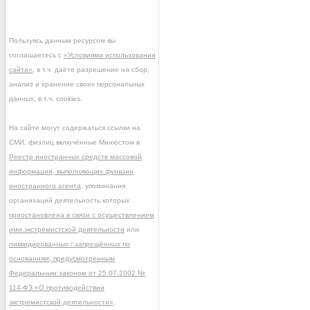
Пользуясь данным ресурсом вы
соглашаетесь с
«Условиями использования
сайта»
, в т.ч. даёте разрешение на сбор,
анализ и хранение своих персональных
данных, в т.ч. cookies.
На сайте могут содержаться ссылки на
СМИ, физлиц включённые Минюстом в
Реестр иностранных средств массовой
информации, выполняющих функции
иностранного агента
, упоминания
организаций деятельность которых
приостановлена в связи с осуществлением
ими экстремистской деятельности
или
ликвидированных / запрещённых по
основаниям, предусмотренным
Федеральным законом от 25.07.2002 №
114-ФЗ «О противодействии
экстремистской деятельности»
.