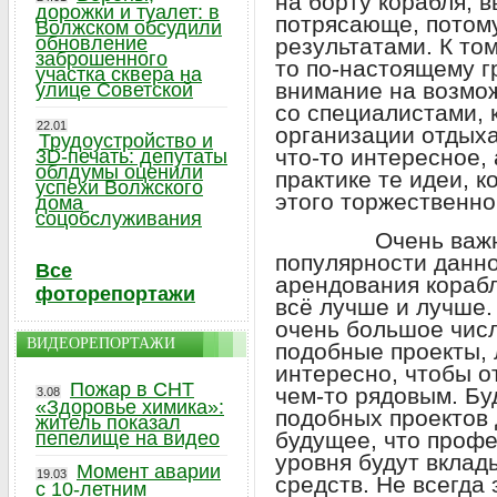
на борту корабля, в
дорожки и туалет: в
потрясающе, потом
Волжском обсудили
обновление
результатами. К том
заброшенного
то по-настоящему г
участка сквера на
внимание на возмо
улице Советской
со специалистами, 
22.01
организации отдыха
Трудоустройство и
что-то интересное,
3D-печать: депутаты
облдумы оценили
практике те идеи, 
успехи Волжского
этого торжественно
дома
соцобслуживания
Очень важно, ч
популярности данно
Все
арендования корабл
фоторепортажи
всё лучше и лучше.
очень большое чис
ВИДЕОРЕПОРТАЖИ
подобные проекты, 
интересно, чтобы о
Пожар в СНТ
чем-то рядовым. Буд
3.08
«Здоровье химика»:
подобных проектов
житель показал
пепелище на видео
будущее, что проф
уровня будут вклад
Момент аварии
19.03
средств. Не всегда 
с 10-летним