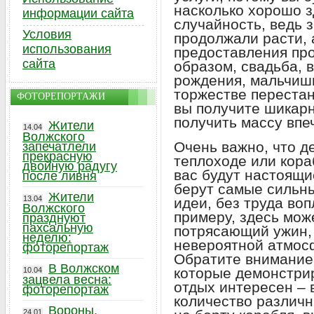
насколько хорошо з
информации сайта
случайность, ведь 
Условия
продолжали расти, 
использования
предоставления пр
сайта
образом, свадьба, в
рождения, мальчишн
торжестве перестан
ФОТОРЕПОРТАЖИ
вы получите шикар
получить массу впе
Жители
14.04
Волжского
Очень важно, что д
запечатлели
прекрасную
теплоходе или кораб
двойную радугу
вас будут настоящ
после ливня
берут самые сильны
Жители
13.04
идеи, без труда воп
Волжского
примеру, здесь мож
празднуют
пахсальную
потрясающий ужин, 
неделю:
невероятной атмос
фоторепортаж
Обратите внимание 
В Волжском
которые демонстри
10.04
зацвела весна:
отдых интересен – 
фоторепортаж
количество различн
Вороны,
24.01