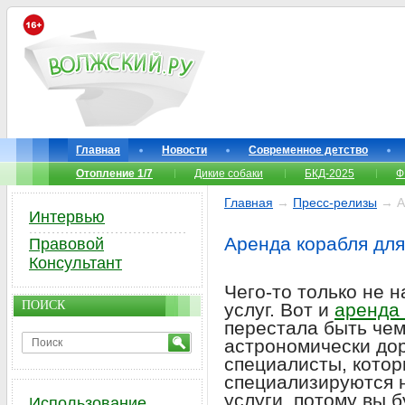
Главная
Новости
Современное детство
Отопление 1/7
Дикие собаки
БКД-2025
Ф
Главная
→
Пресс-релизы
→ Ар
Интервью
Аренда корабля для
Правовой
Консультант
Чего-то только не 
ПОИСК
услуг. Вот и
аренда
перестала быть че
астрономически дор
специалисты, котор
специализируются 
услуги, потому вы 
Использование