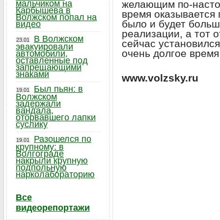
мальчиком на
желающим по-насто
Карбышева в
время оказывается 
Волжском попал на
было и будет больш
видео
реализации, а тот 
В Волжском
23.01
сейчас установился
эвакуировали
очень долгое время
автомобили,
оставленные под
запрещающими
знаками
www.volzsky.ru
Был пьян: в
19.01
Волжском
задержали
вандала,
оторвавшего лапки
суслику
Разошелся по
19.01
крупному: в
Волгограде
накрыли крупную
подпольную
нарколабораторию
Все
видеорепортажи