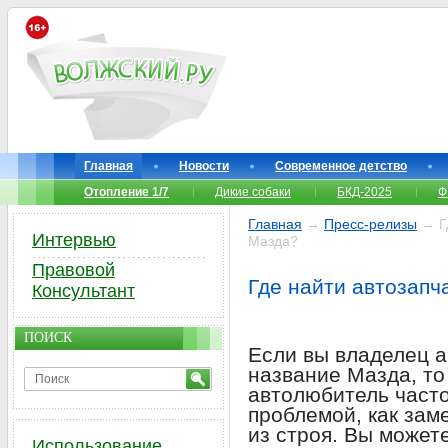
Главная
Новости
Современное детство
Отопление 1/7
Дикие собаки
БКД-2025
Ф
Главная
→
Пресс-релизы
→ Гд
Интервью
Мазда?
Правовой
Где найти автозапч
Консультант
ПОИСК
Если вы владелец а
название Мазда, то
автолюбитель часто
проблемой, как зам
из строя. Вы может
Использование