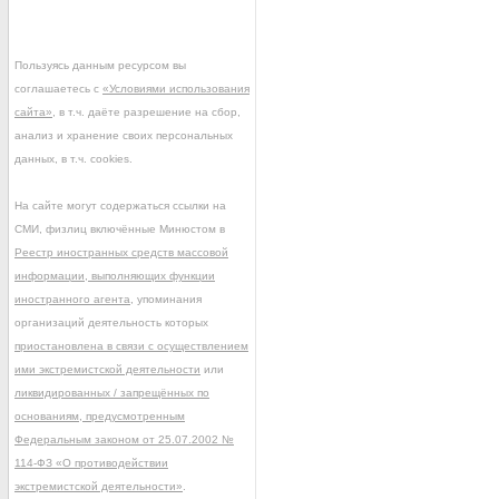
Пользуясь данным ресурсом вы
соглашаетесь с
«Условиями использования
сайта»
, в т.ч. даёте разрешение на сбор,
анализ и хранение своих персональных
данных, в т.ч. cookies.
На сайте могут содержаться ссылки на
СМИ, физлиц включённые Минюстом в
Реестр иностранных средств массовой
информации, выполняющих функции
иностранного агента
, упоминания
организаций деятельность которых
приостановлена в связи с осуществлением
ими экстремистской деятельности
или
ликвидированных / запрещённых по
основаниям, предусмотренным
Федеральным законом от 25.07.2002 №
114-ФЗ «О противодействии
экстремистской деятельности»
.