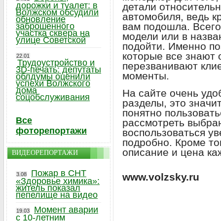
дорожки и туалет: в
детали относитель
Волжском обсудили
автомобиля, ведь к
обновление
вам подошла. Всего
заброшенного
участка сквера на
модели или в назва
улице Советской
подойти. Именно по
которые все знают
22.01
Трудоустройство и
перезванивают кли
3D-печать: депутаты
моменты.
облдумы оценили
успехи Волжского
дома
На сайте очень удо
соцобслуживания
разделы, это значит
понятно пользоватьс
Все
рассмотреть выбра
фоторепортажи
воспользоваться ув
подробно. Кроме то
описание и цена ка
ВИДЕОРЕПОРТАЖИ
Пожар в СНТ
3.08
www.volzsky.ru
«Здоровье химика»:
житель показал
пепелище на видео
Момент аварии
19.03
с 10-летним