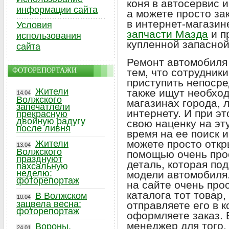
коня в автосервис и
информации сайта
а можете просто за
в интернет-магазин
Условия
запчасти Мазда
и п
использования
купленной запасной
сайта
Ремонт автомобиля 
ФОТОРЕПОРТАЖИ
тем, что сотрудник
приступить непосре
Жители
также ищут необход
14.04
Волжского
магазинах города, 
запечатлели
интернету. И при э
прекрасную
двойную радугу
свою наценку на эту
после ливня
время на ее поиск и
можете просто откр
Жители
13.04
Волжского
помощью очень про
празднуют
деталь, которая по
пахсальную
неделю:
модели автомобиля.
фоторепортаж
на сайте очень про
каталога тот товар,
В Волжском
10.04
зацвела весна:
отправляете его в к
фоторепортаж
оформляете заказ. 
менеджер для того,
Вороны,
24.01