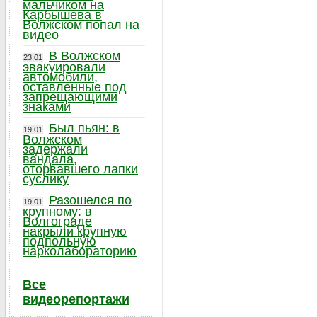
мальчиком на
Карбышева в
Волжском попал на
видео
В Волжском
23.01
эвакуировали
автомобили,
оставленные под
запрещающими
знаками
Был пьян: в
19.01
Волжском
задержали
вандала,
оторвавшего лапки
суслику
Разошелся по
19.01
крупному: в
Волгограде
накрыли крупную
подпольную
нарколабораторию
Все
видеорепортажи