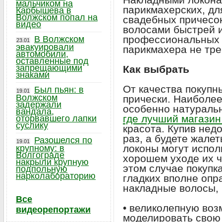
мальчиком на
парикмахерских, дл
Карбышева в
Волжском попал на
свадебных причесок
видео
волосами быстрей и
профессиональных 
В Волжском
23.01
эвакуировали
парикмахера не тре
автомобили,
оставленные под
запрещающими
Как выбрать
знаками
От качества покупн
Был пьян: в
19.01
Волжском
прически. Наиболее
задержали
особенно натуральн
вандала,
где лучший магазин
оторвавшего лапки
суслику
красота. Купив нед
раз, а будете жале
Разошелся по
19.01
локоны могут испол
крупному: в
Волгограде
хорошем уходе их ч
накрыли крупную
этом случае покупк
подпольную
нарколабораторию
гладких вполне опр
накладные волосы, 
Все
• великолепную во
видеорепортажи
моделировать свою 