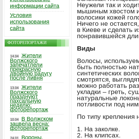
Неужели так и ходи
информации сайта
мышиным хвостом и
Условия
волосики кожей гол
использования
Ничего не остается
сайта
в Киеве и сделать 
понравившейся дл
ФОТОРЕПОРТАЖИ
Виды
Жители
14.04
Волосы, используем
Волжского
запечатлели
быть полностью на
прекрасную
синтетических воло
двойную радугу
после ливня
смотрятся, выглядя
можно работать ра
Жители
13.04
укладки – греть, су
Волжского
празднуют
натуральные локон
пахсальную
потливости под ними
неделю:
фоторепортаж
По типу крепления 
В Волжском
10.04
зацвела весна:
фоторепортаж
1. На заколке.
2. На клипсах.
Вороны,
24.01