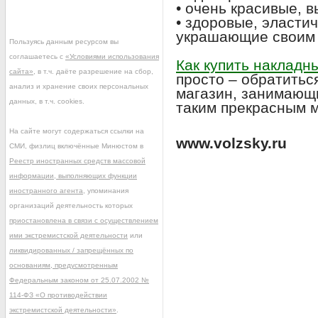
• очень красивые, 
• здоровые, эласти
украшающие своим 
Пользуясь данным ресурсом вы
соглашаетесь с
«Условиями использования
Как купить накладн
сайта»
, в т.ч. даёте разрешение на сбор,
просто – обратитьс
анализ и хранение своих персональных
магазин, занимающ
данных, в т.ч. cookies.
таким прекрасным м
На сайте могут содержаться ссылки на
www.volzsky.ru
СМИ, физлиц включённые Минюстом в
Реестр иностранных средств массовой
информации, выполняющих функции
иностранного агента
, упоминания
организаций деятельность которых
приостановлена в связи с осуществлением
ими экстремистской деятельности
или
ликвидированных / запрещённых по
основаниям, предусмотренным
Федеральным законом от 25.07.2002 №
114-ФЗ «О противодействии
экстремистской деятельности»
.