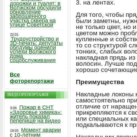
3. на лентах.
дорожки и туалет: в
Волжском обсудили
обновление
Для того, чтобы пр
заброшенного
были заметны, нуж
участка сквера на
улице Советской
не только цвет, но 
цветом можно проб
22.01
купленные и собств
Трудоустройство и
3D-печать: депутаты
то со структурой с
облдумы оценили
тонких, слабых вол
успехи Волжского
дома
накладная прядь из
соцобслуживания
волосин. Лучше под
хорошо сочетающие
Все
фоторепортажи
Преимущества
Накладные локоны 
ВИДЕОРЕПОРТАЖИ
самостоятельно при
отличие от нараще
Пожар в СНТ
3.08
прикрепляются к св
«Здоровье химика»:
житель показал
или специальных ка
пепелище на видео
подкалываются к пр
Момент аварии
19.03
с 10-летним
Накладными локона