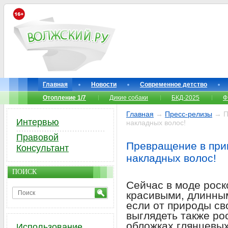
Главная
Новости
Современное детство
Отопление 1/7
Дикие собаки
БКД-2025
Ф
Главная
→
Пресс-релизы
→ Пр
Интервью
накладных волос!
Правовой
Превращение в прин
Консультант
накладных волос!
ПОИСК
Сейчас в моде рос
красивыми, длинным
если от природы св
выглядеть также ро
обложках глянцевых
Использование