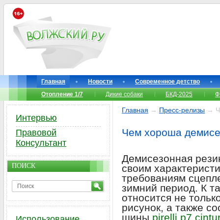
Главная
Новости
Современное детство
Отопление 1/7
Дикие собаки
БКД-2025
Ф
Главная
→
Пресс-релизы
→ Ч
Интервью
Чем хороша демисе
Правовой
Консультант
Демисезонная резин
ПОИСК
своим характеристи
требованиям сцеплен
зимний период. К т
относится не только
рисунок, а также с
шины
pirelli p7 cintu
Использование