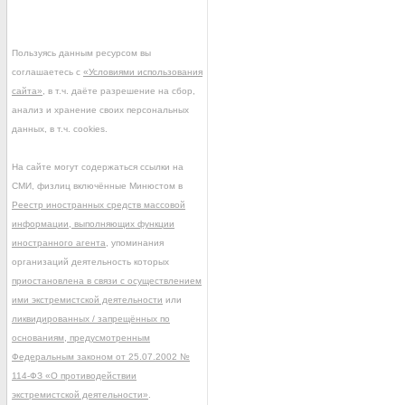
Пользуясь данным ресурсом вы
соглашаетесь с
«Условиями использования
сайта»
, в т.ч. даёте разрешение на сбор,
анализ и хранение своих персональных
данных, в т.ч. cookies.
На сайте могут содержаться ссылки на
СМИ, физлиц включённые Минюстом в
Реестр иностранных средств массовой
информации, выполняющих функции
иностранного агента
, упоминания
организаций деятельность которых
приостановлена в связи с осуществлением
ими экстремистской деятельности
или
ликвидированных / запрещённых по
основаниям, предусмотренным
Федеральным законом от 25.07.2002 №
114-ФЗ «О противодействии
экстремистской деятельности»
.