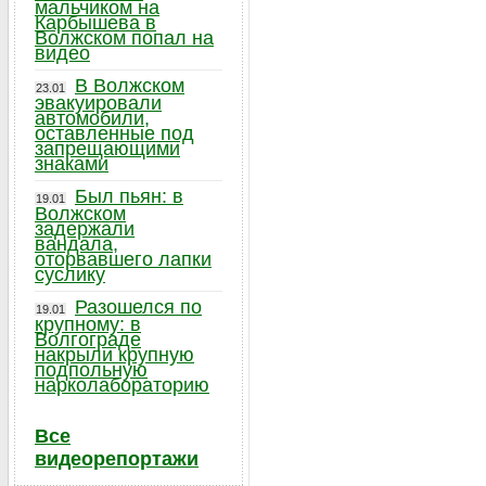
мальчиком на
Карбышева в
Волжском попал на
видео
В Волжском
23.01
эвакуировали
автомобили,
оставленные под
запрещающими
знаками
Был пьян: в
19.01
Волжском
задержали
вандала,
оторвавшего лапки
суслику
Разошелся по
19.01
крупному: в
Волгограде
накрыли крупную
подпольную
нарколабораторию
Все
видеорепортажи