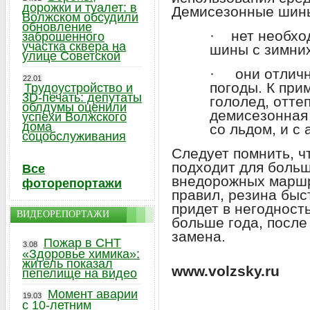
дорожки и туалет: в
Демисезонные шины
Волжском обсудили
обновление
· нет необхо
заброшенного
участка сквера на
шины с зимних
улице Советской
· они отлично
22.01
погоды. К при
Трудоустройство и
3D-печать: депутаты
гололед, оттеп
облдумы оценили
демисезонная
успехи Волжского
дома
со льдом, и с
соцобслуживания
Следует помнить, ч
подходит для больш
Все
внедорожных маршр
фоторепортажи
правил, резина быс
придет в негодност
ВИДЕОРЕПОРТАЖИ
больше года, после
замена.
Пожар в СНТ
3.08
«Здоровье химика»:
житель показал
www.volzsky.ru
пепелище на видео
Момент аварии
19.03
с 10-летним