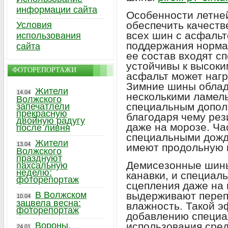
информации сайта
Особенности летней
обеспечить качест
Условия
всех шин с асфальт
использования
поддержания нормал
сайта
ее состав входят с
устойчивы к высоки
ФОТОРЕПОРТАЖИ
асфальт может нагр
Зимние шины облад
Жители
14.04
несколькими ламель
Волжского
специальным допол
запечатлели
прекрасную
благодаря чему рез
двойную радугу
даже на морозе. Ча
после ливня
специальными дожд
Жители
13.04
имеют продольную 
Волжского
празднуют
Демисезонные шины
пахсальную
неделю:
канавки, и специал
фоторепортаж
сцепления даже на 
В Волжском
выдерживают переп
10.04
зацвела весна:
влажность. Такой э
фоторепортаж
добавлению специал
Вороны,
использования сред
24.01