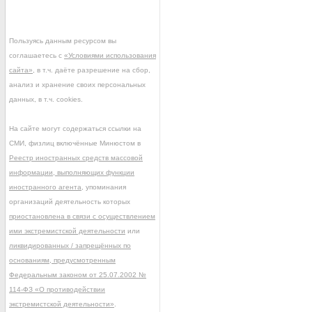
Пользуясь данным ресурсом вы
соглашаетесь с
«Условиями использования
сайта»
, в т.ч. даёте разрешение на сбор,
анализ и хранение своих персональных
данных, в т.ч. cookies.
На сайте могут содержаться ссылки на
СМИ, физлиц включённые Минюстом в
Реестр иностранных средств массовой
информации, выполняющих функции
иностранного агента
, упоминания
организаций деятельность которых
приостановлена в связи с осуществлением
ими экстремистской деятельности
или
ликвидированных / запрещённых по
основаниям, предусмотренным
Федеральным законом от 25.07.2002 №
114-ФЗ «О противодействии
экстремистской деятельности»
.