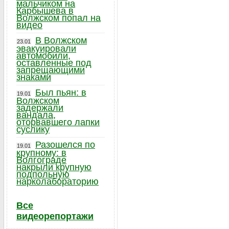
мальчиком на
Карбышева в
Волжском попал на
видео
В Волжском
23.01
эвакуировали
автомобили,
оставленные под
запрещающими
знаками
Был пьян: в
19.01
Волжском
задержали
вандала,
оторвавшего лапки
суслику
Разошелся по
19.01
крупному: в
Волгограде
накрыли крупную
подпольную
нарколабораторию
Все
видеорепортажи