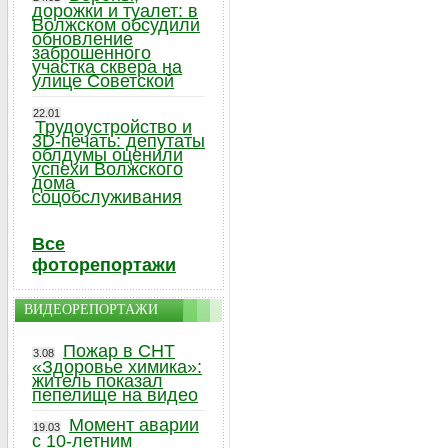
дорожки и туалет: в
Волжском обсудили
обновление
заброшенного
участка сквера на
улице Советской
22.01
Трудоустройство и
3D-печать: депутаты
облдумы оценили
успехи Волжского
дома
соцобслуживания
Все
фоторепортажи
ВИДЕОРЕПОРТАЖИ
Пожар в СНТ
3.08
«Здоровье химика»:
житель показал
пепелище на видео
Момент аварии
19.03
с 10-летним