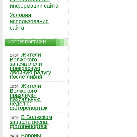
информации сайта
Условия
использования
сайта
ФОТОРЕПОРТАЖИ
Жители
14.04
Волжского
запечатлели
прекрасную
двойную радугу
после ливня
Жители
13.04
Волжского
празднуют
пахсальную
неделю:
фоторепортаж
В Волжском
10.04
зацвела весна:
фоторепортаж
Вороны,
24.01