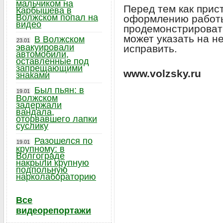
мальчиком на
Перед тем как прис
Карбышева в
Волжском попал на
оформлению работы
видео
продемонстрироват
может указать на н
В Волжском
23.01
эвакуировали
исправить.
автомобили,
оставленные под
запрещающими
www.volzsky.ru
знаками
Был пьян: в
19.01
Волжском
задержали
вандала,
оторвавшего лапки
суслику
Разошелся по
19.01
крупному: в
Волгограде
накрыли крупную
подпольную
нарколабораторию
Все
видеорепортажи