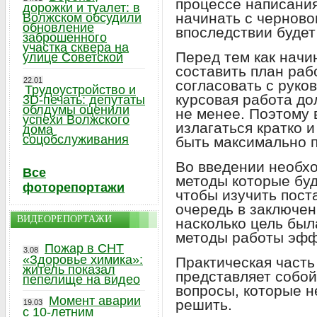
процессе написани
дорожки и туалет: в
начинать с черново
Волжском обсудили
обновление
впоследствии будет
заброшенного
участка сквера на
Перед тем как начи
улице Советской
составить план раб
22.01
согласовать с руко
Трудоустройство и
курсовая работа до
3D-печать: депутаты
облдумы оценили
не менее. Поэтому
успехи Волжского
излагаться кратко и
дома
соцобслуживания
быть максимально п
Во введении необхо
Все
методы которые буд
фоторепортажи
чтобы изучить пост
очередь в заключен
ВИДЕОРЕПОРТАЖИ
насколько цель был
методы работы эфф
Пожар в СНТ
3.08
«Здоровье химика»:
Практическая часть
житель показал
представляет собой
пепелище на видео
вопросы, которые 
Момент аварии
решить.
19.03
с 10-летним