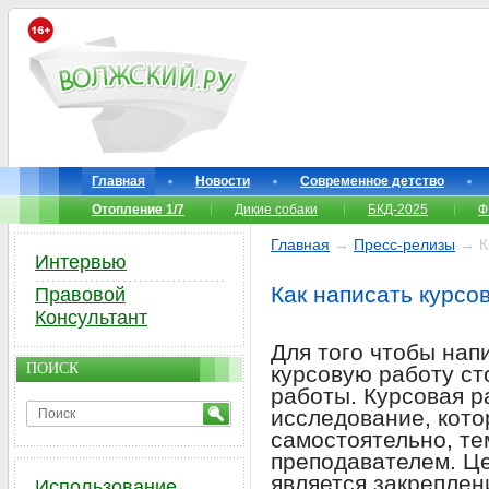
Главная
Новости
Современное детство
Отопление 1/7
Дикие собаки
БКД-2025
Ф
Главная
→
Пресс-релизы
→ Ка
Интервью
Как написать курсо
Правовой
Консультант
Для того чтобы нап
ПОИСК
курсовую работу ст
работы. Курсовая р
исследование, кото
самостоятельно, те
преподавателем. Ц
является закреплен
Использование