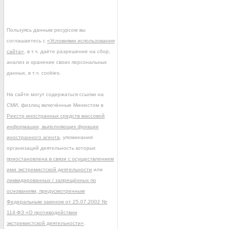
Пользуясь данным ресурсом вы
соглашаетесь с
«Условиями использования
сайта»
, в т.ч. даёте разрешение на сбор,
анализ и хранение своих персональных
данных, в т.ч. cookies.
На сайте могут содержаться ссылки на
СМИ, физлиц включённые Минюстом в
Реестр иностранных средств массовой
информации, выполняющих функции
иностранного агента
, упоминания
организаций деятельность которых
приостановлена в связи с осуществлением
ими экстремистской деятельности
или
ликвидированных / запрещённых по
основаниям, предусмотренным
Федеральным законом от 25.07.2002 №
114-ФЗ «О противодействии
экстремистской деятельности»
.