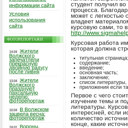
студент получил во
информации сайта
процесса. Благодар
Условия
может с легкостью 
использования
владеет материалом
сайта
курсовую сами, то 
http://www.sigmahelp
ФОТОРЕПОРТАЖИ
Курсовая работа им
которая должна стр
Жители
14.04
Волжского
титульная страница
запечатлели
содержание;
прекрасную
двойную радугу
введение;
после ливня
основная часть;
заключение;
Жители
13.04
список литературы,
Волжского
приложения если т
празднуют
пахсальную
Первое с чего стои
неделю:
изучение темы и п
фоторепортаж
литературы. Курсов
В Волжском
10.04
интересней, если и
зацвела весна:
количество источни
фоторепортаж
конце, какие источ
Вороны,
24.01