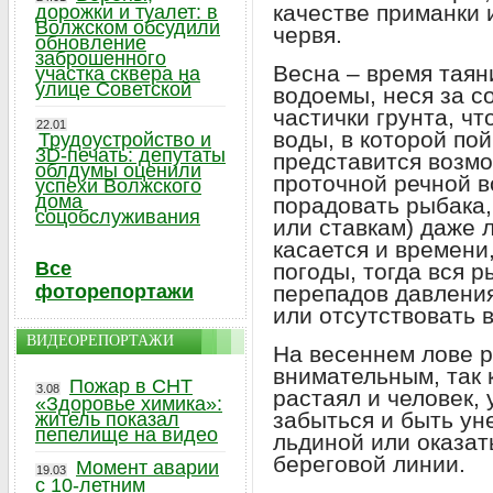
качестве приманки 
дорожки и туалет: в
Волжском обсудили
червя.
обновление
заброшенного
Весна – время таяни
участка сквера на
улице Советской
водоемы, неся за со
частички грунта, ч
22.01
воды, в которой пой
Трудоустройство и
3D-печать: депутаты
представится возмо
облдумы оценили
проточной речной в
успехи Волжского
дома
порадовать рыбака, 
соцобслуживания
или ставкам) даже 
касается и времени
Все
погоды, тогда вся р
фоторепортажи
перепадов давления
или отсутствовать 
ВИДЕОРЕПОРТАЖИ
На весеннем лове р
внимательным, так 
Пожар в СНТ
3.08
растаял и человек,
«Здоровье химика»:
забыться и быть ун
житель показал
пепелище на видео
льдиной или оказат
береговой линии.
Момент аварии
19.03
с 10-летним