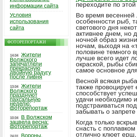
переходите по этой
информации сайта
Во время весенней
Условия
особенности рыб, т
использования
светового дня неко
сайта
активнее днем, но 
ночной образ жизни
ФОТОРЕПОРТАЖИ
ночам, выходя на «
половине темного в
Жители
14.04
лучше всего идет л
Волжского
окраской, рыбы сбив
запечатлели
прекрасную
самое основное для
двойную радугу
после ливня
Весной всякая рыба 
Жители
также провоцирует 
13.04
Волжского
способствует успе
празднуют
удачи необходимо и
пахсальную
неделю:
подстраиваться под
фоторепортаж
забывать о запрете 
В Волжском
10.04
Когда только вскры
зацвела весна:
фоторепортаж
снасть с поплавком
отлично клюет ерш,
Вороны,
24.01