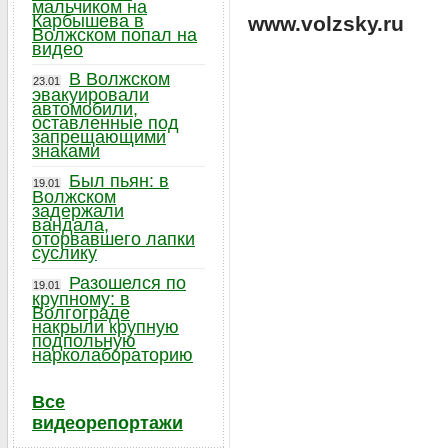
мальчиком на
Карбышева в
www.volzsky.ru
Волжском попал на
видео
В Волжском
23.01
эвакуировали
автомобили,
оставленные под
запрещающими
знаками
Был пьян: в
19.01
Волжском
задержали
вандала,
оторвавшего лапки
суслику
Разошелся по
19.01
крупному: в
Волгограде
накрыли крупную
подпольную
нарколабораторию
Все
видеорепортажи