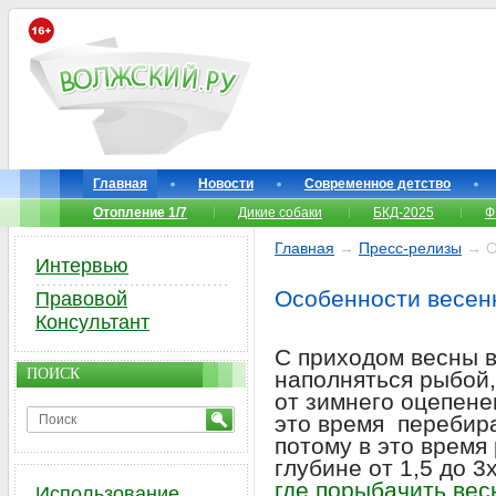
Главная
Новости
Современное детство
Отопление 1/7
Дикие собаки
БКД-2025
Ф
Главная
→
Пресс-релизы
→ О
Интервью
Особенности весен
Правовой
Консультант
С приходом весны 
ПОИСК
наполняться рыбой,
от зимнего оцепене
это время перебира
потому в это время
глубине от 1,5 до 3
где порыбачить вес
Использование