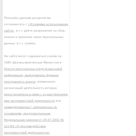
Пользуясь данным ресурсом вы
соглашаетесь с
«Условиями использования
сайта»
, в т.ч. даёте разрешение на сбор,
анализ и хранение своих персональных
данных, в т.ч. cookies.
На сайте могут содержаться ссылки на
СМИ, физлиц включённые Минюстом в
Реестр иностранных средств массовой
информации, выполняющих функции
иностранного агента
, упоминания
организаций деятельность которых
приостановлена в связи с осуществлением
ими экстремистской деятельности
или
ликвидированных / запрещённых по
основаниям, предусмотренным
Федеральным законом от 25.07.2002 №
114-ФЗ «О противодействии
экстремистской деятельности»
.