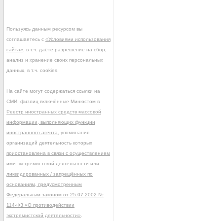
Пользуясь данным ресурсом вы
соглашаетесь с
«Условиями использования
сайта»
, в т.ч. даёте разрешение на сбор,
анализ и хранение своих персональных
данных, в т.ч. cookies.
На сайте могут содержаться ссылки на
СМИ, физлиц включённые Минюстом в
Реестр иностранных средств массовой
информации, выполняющих функции
иностранного агента
, упоминания
организаций деятельность которых
приостановлена в связи с осуществлением
ими экстремистской деятельности
или
ликвидированных / запрещённых по
основаниям, предусмотренным
Федеральным законом от 25.07.2002 №
114-ФЗ «О противодействии
экстремистской деятельности»
.