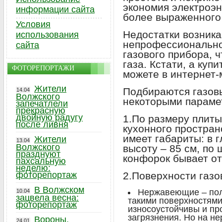
экономия электроэн
информации сайта
более выраженного 
Условия
Недостатки возника
использования
непрофессионально
сайта
газового прибора, ч
газа. Кстати, а куп
ФОТОРЕПОРТАЖИ
можете в интернет-
Жители
Подбираются газовы
14.04
Волжского
некоторыми параме
запечатлели
прекрасную
двойную радугу
1.По размеру плиты
после ливня
кухонного простран
имеет габариты: в г
Жители
13.04
Волжского
высоту – 85 см, по 
празднуют
конфорок бывает от 
пахсальную
неделю:
фоторепортаж
2.Поверхности газо
В Волжском
Нержавеющие – пол
10.04
зацвела весна:
такими поверхностями
фоторепортаж
износоустойчивы и пр
загрязнения. Но на н
Вороны,
24.01