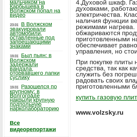
4.Духовой шкаф. Г
мальчиком на
Карбышева в
духовками, работаю
Волжском попал на
электричества. Кла
видео
наличия функции ве
В Волжском
23.01
режимами нагрева. 
эвакуировали
обжариваются прод
автомобили,
оставленные под
приготовленными на
запрещающими
обеспечивает равно
знаками
управления, но сто
Был пьян: в
19.01
Волжском
При покупке плиты 
задержали
средства, так как к
вандала,
оторвавшего лапки
служить без погреш
суслику
радовать своих вла
приготовленными б
Разошелся по
19.01
крупному: в
Волгограде
купить газовую плит
накрыли крупную
подпольную
нарколабораторию
www.volzsky.ru
Все
видеорепортажи