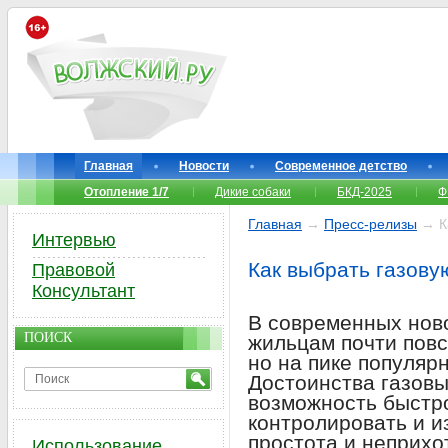
Главная
Новости
Современное детство
Отопление 1/7
Дикие собаки
БКД-2025
Ф
Главная
→
Пресс-релизы
→ Ка
Интервью
Как выбрать газову
Правовой
Консультант
В современных нов
ПОИСК
жильцам почти повс
но на пике популяр
Достоинства газовы
возможность быстро
контролировать и и
простота и неприхо
Использование