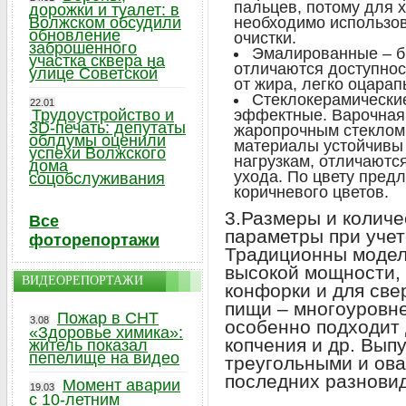
пальцев, потому для 
дорожки и туалет: в
Волжском обсудили
необходимо использов
обновление
очистки.
заброшенного
Эмалированные – б
участка сквера на
отличаются доступнос
улице Советской
от жира, легко оцарап
Стеклокерамически
22.01
Трудоустройство и
эффектные. Варочная
3D-печать: депутаты
жаропрочным стеклом 
облдумы оценили
материалы устойчивы
успехи Волжского
нагрузкам, отличаютс
дома
ухода. По цвету предл
соцобслуживания
коричневого цветов.
3.Размеры и колич
Все
параметры при учет
фоторепортажи
Традиционны модел
высокой мощности,
ВИДЕОРЕПОРТАЖИ
конфорки и для све
пищи – многоуровне
Пожар в СНТ
3.08
особенно подходит 
«Здоровье химика»:
копчения и др. Вып
житель показал
пепелище на видео
треугольными и ов
последних разновид
Момент аварии
19.03
с 10-летним