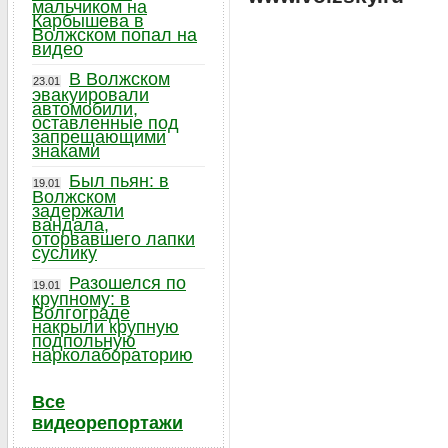
мальчиком на
Карбышева в
Волжском попал на
видео
В Волжском
23.01
эвакуировали
автомобили,
оставленные под
запрещающими
знаками
Был пьян: в
19.01
Волжском
задержали
вандала,
оторвавшего лапки
суслику
Разошелся по
19.01
крупному: в
Волгограде
накрыли крупную
подпольную
нарколабораторию
Все
видеорепортажи