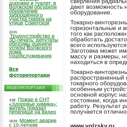
сверления радиальн
дорожки и туалет: в
дают возможность 
Волжском обсудили
обновление
оборудование.
заброшенного
участка сквера на
Токарно-винторезны
улице Советской
горизонтальные и в
22.01
того как расположе
Трудоустройство и
обработать достат
3D-печать: депутаты
облдумы оценили
всего используются
успехи Волжского
Заготовка может и
дома
соцобслуживания
массу и размеры, н
находиться в опред
Все
Токарно-винторезн
фоторепортажи
распространенный 
токарного оборудов
ВИДЕОРЕПОРТАЖИ
особенным устройст
основной корпус на
Пожар в СНТ
состоянии, когда и
3.08
«Здоровье химика»:
работу. Результат р
житель показал
получается отлично
пепелище на видео
Момент аварии
19.03
с 10-летним
www.volzsky.ru