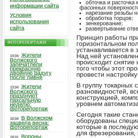
обточка и расточка 
информации сайта
фасонных поверхност
нарезание резьбы н
Условия
обработка торцов;
использования
зенкерование;
сайта
развертывание отве
Принцип работы при
ФОТОРЕПОРТАЖИ
горизонтальном по
устанавливается в 
Жители
Над ней установлен
14.04
Волжского
происходит снятие 
запечатлели
того чтобы этот пр
прекрасную
двойную радугу
провести настройку
после ливня
В группу токарных 
Жители
13.04
разновидностей, вс
Волжского
празднуют
конструкцией, комп
пахсальную
уровнем автоматиз
неделю:
фоторепортаж
Сегодня такие стан
В Волжском
10.04
оборудованы специ
зацвела весна:
которые в последу
фоторепортаж
для фрезерования,
Вороны,
24.01