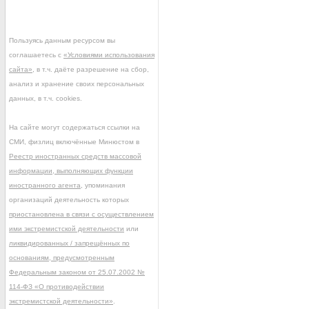
Пользуясь данным ресурсом вы
соглашаетесь с
«Условиями использования
сайта»
, в т.ч. даёте разрешение на сбор,
анализ и хранение своих персональных
данных, в т.ч. cookies.
На сайте могут содержаться ссылки на
СМИ, физлиц включённые Минюстом в
Реестр иностранных средств массовой
информации, выполняющих функции
иностранного агента
, упоминания
организаций деятельность которых
приостановлена в связи с осуществлением
ими экстремистской деятельности
или
ликвидированных / запрещённых по
основаниям, предусмотренным
Федеральным законом от 25.07.2002 №
114-ФЗ «О противодействии
экстремистской деятельности»
.