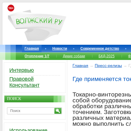
Главная
Новости
Современное детство
Отопление 1/7
Дикие собаки
БКД-2025
Ф
Главная
→
Пресс-релизы
→ Гд
Интервью
Где применяется то
Правовой
Консультант
Токарно-винторезн
ПОИСК
собой оборудование
обработки различны
точением. Заготовк
различных материал
можно выполнить с
Использование