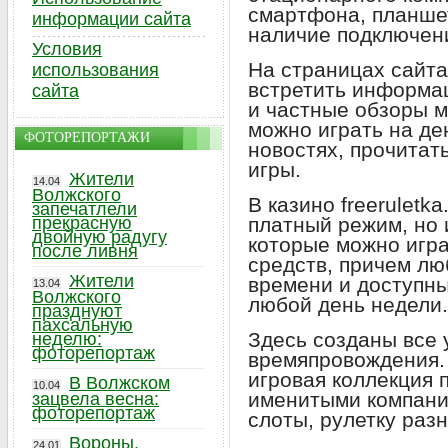
смартфона, планшет
информации сайта
наличие подключени
Условия
На страницах сайт
использования
встретить информац
сайта
и частные обзоры м
можно играть на ден
ФОТОРЕПОРТАЖИ
новостях, прочитат
игры.
Жители
14.04
Волжского
В казино freeruletka
запечатлели
прекрасную
платный режим, но 
двойную радугу
которые можно игра
после ливня
средств, причем лю
Жители
времени и доступны
13.04
Волжского
любой день недели.
празднуют
пахсальную
Здесь созданы все 
неделю:
фоторепортаж
времяпровождения.
игровая коллекция 
В Волжском
10.04
именитыми компани
зацвела весна:
фоторепортаж
слоты, рулетку раз
Вороны,
24.01