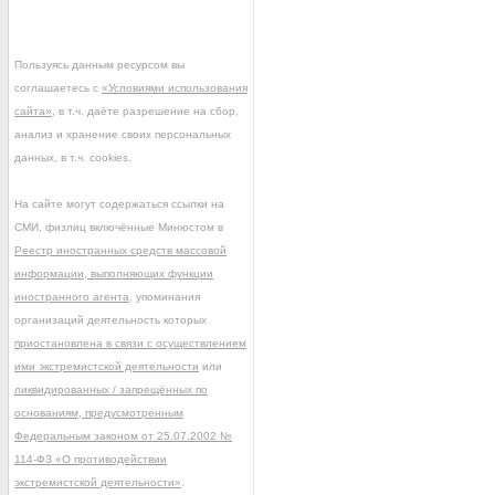
Пользуясь данным ресурсом вы
соглашаетесь с
«Условиями использования
сайта»
, в т.ч. даёте разрешение на сбор,
анализ и хранение своих персональных
данных, в т.ч. cookies.
На сайте могут содержаться ссылки на
СМИ, физлиц включённые Минюстом в
Реестр иностранных средств массовой
информации, выполняющих функции
иностранного агента
, упоминания
организаций деятельность которых
приостановлена в связи с осуществлением
ими экстремистской деятельности
или
ликвидированных / запрещённых по
основаниям, предусмотренным
Федеральным законом от 25.07.2002 №
114-ФЗ «О противодействии
экстремистской деятельности»
.