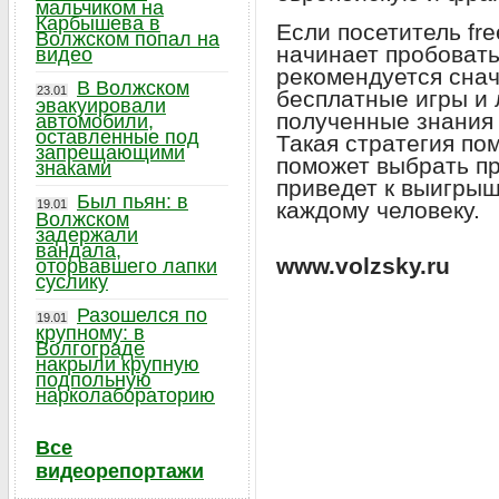
мальчиком на
Карбышева в
Если посетитель fre
Волжском попал на
начинает пробовать
видео
рекомендуется сна
В Волжском
23.01
бесплатные игры и 
эвакуировали
полученные знания 
автомобили,
оставленные под
Такая стратегия по
запрещающими
поможет выбрать п
знаками
приведет к выигрыш
Был пьян: в
19.01
каждому человеку.
Волжском
задержали
вандала,
www.volzsky.ru
оторвавшего лапки
суслику
Разошелся по
19.01
крупному: в
Волгограде
накрыли крупную
подпольную
нарколабораторию
Все
видеорепортажи