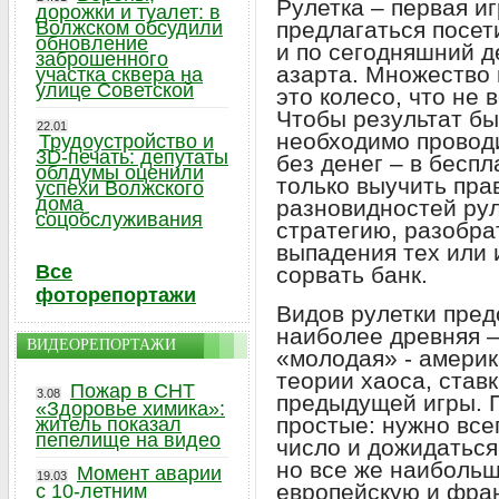
Рулетка – первая иг
дорожки и туалет: в
Волжском обсудили
предлагаться посе
обновление
и по сегодняшний д
заброшенного
азарта. Множество 
участка сквера на
улице Советской
это колесо, что не 
Чтобы результат б
22.01
необходимо провод
Трудоустройство и
3D-печать: депутаты
без денег – в бесп
облдумы оценили
только выучить пра
успехи Волжского
дома
разновидностей рул
соцобслуживания
стратегию, разобра
выпадения тех или 
Все
сорвать банк.
фоторепортажи
Видов рулетки пред
наиболее древняя –
ВИДЕОРЕПОРТАЖИ
«молодая» - америк
теории хаоса, ставк
Пожар в СНТ
3.08
предыдущей игры. П
«Здоровье химика»:
простые: нужно все
житель показал
пепелище на видео
число и дожидаться
но все же наибольш
Момент аварии
19.03
европейскую и фран
с 10-летним