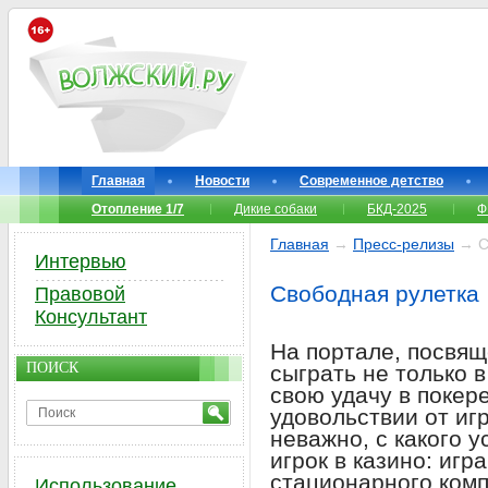
Главная
Новости
Современное детство
Отопление 1/7
Дикие собаки
БКД-2025
Ф
Главная
→
Пресс-релизы
→ С
Интервью
Свободная рулетка
Правовой
Консультант
На портале, посвя
ПОИСК
сыграть не только в
свою удачу в покер
удовольствии от иг
неважно, с какого у
игрок в казино: игр
стационарного комп
Использование