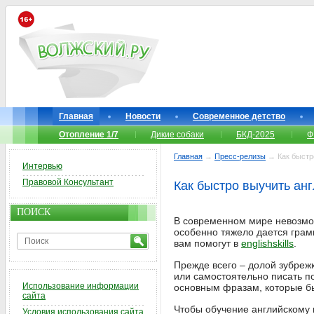
Главная
Новости
Современное детство
Отопление 1/7
Дикие собаки
БКД-2025
Ф
Главная
→
Пресс-релизы
→ Как быстр
Интервью
Правовой Консультант
Как быстро выучить ан
ПОИСК
В современном мире невозмож
особенно тяжело дается грам
вам помогут в
englishskills
.
Прежде всего – долой зубрежк
или самостоятельно писать п
Использование информации
основным фразам, которые б
сайта
Чтобы обучение английскому 
Условия использования сайта