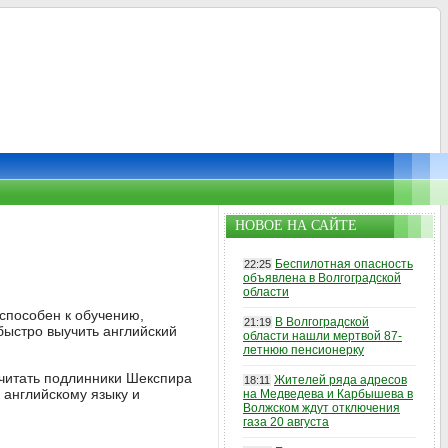
НОВОЕ НА САЙТЕ
Беспилотная опасность
22:25
объявлена в Волгоградской
области
способен к обучению,
В Волгоградской
21:19
быстро выучить английский
области нашли мертвой 87-
летнюю пенсионерку
 читать подлинники Шекспира
Жителей ряда адресов
18:11
 английскому языку и
на Медведева и Карбышева в
Волжском ждут отключения
газа 20 августа