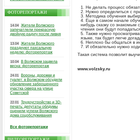
Не делать процесс обязате
Нужно определиться с при
ФОТОРЕПОРТАЖИ
Методика обучения выбира
Еще в самом начале обуче
нибудь сказку со знакомым 
Жители Волжского
14.04
чтения они будут попадатьс
запечатлели прекрасную
Также нужно просматрива
двойную радугу после ливня
языке, так будет легче дога
Неплохо бы общаться в ин
Жители Волжского
13.04
И обязательно нужно ходи
празднуют пахсальную
неделю: фоторепортаж
Такая система позволит выучи
В Волжском зацвела
10.04
весна: фоторепортаж
www.volzsky.ru
Вороны, дорожки и
24.01
туалет: в Волжском обсудили
обновление заброшенного
участка сквера на улице
Советской
Трудоустройство и 3D-
22.01
печать: депутаты облдумы
оценили успехи Волжского
дома соцобслуживания
Все фоторепортажи
ВИДЕОРЕПОРТАЖИ