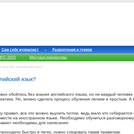
Сам себе журналист
Развлечения и туризм
КГС-2025
Местные инициативы
о выучить английский язык?
глийский язык?
но обойтись без знания английского языка, но не каждый человек 
матика. Но, можно сделать процесс обучения легким и простым. А 
у правил, все это можно выучить потом, ведь мало кто собирается
овести на иностранном языке. Необходимо обучиться разговорному
ывают необходимы для написания.
проходило быстро и легко, нужно следовать таким правилам: