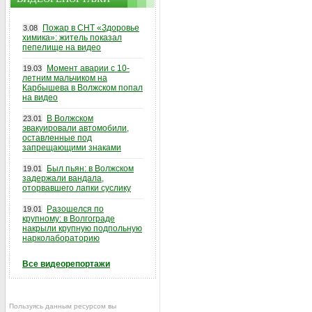
Пожар в СНТ «Здоровье
3.08
химика»: житель показал
пепелище на видео
Момент аварии с 10-
19.03
летним мальчиком на
Карбышева в Волжском попал
на видео
В Волжском
23.01
эвакуировали автомобили,
оставленные под
запрещающими знаками
Был пьян: в Волжском
19.01
задержали вандала,
оторвавшего лапки суслику
Разошелся по
19.01
крупному: в Волгограде
накрыли крупную подпольную
нарколабораторию
Все видеорепортажи
Пользуясь данным ресурсом вы