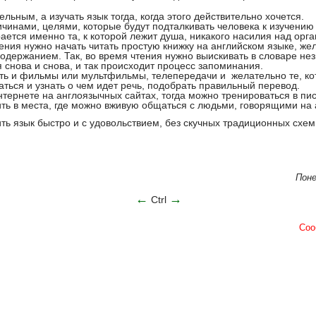
льным, а изучать язык тогда, когда этого действительно хочется.
чинами, целями, которые будут подталкивать человека к изучению
ется именно та, к которой лежит душа, никакого насилия над орг
ния нужно начать читать простую книжку на английском языке, же
содержанием. Так, во время чтения нужно выискивать в словаре не
я снова и снова, и так происходит процесс запоминания.
ть и фильмы или мультфильмы, телепередачи и желательно те, ко
даться и узнать о чем идет речь, подобрать правильный перевод.
тернете на англоязычных сайтах, тогда можно тренироваться в пи
ть в места, где можно вживую общаться с людьми, говорящими на 
ть язык быстро и с удовольствием, без скучных традиционных схем
Поне
←
→
Ctrl