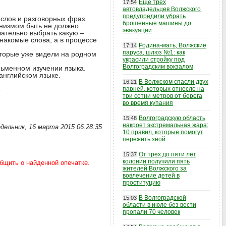
Еще трех
17:54
автовладельцев Волжского
предупредили убрать
 слов и разговорных фраз.
брошенные машины до
анизмом быть не должно.
эвакуации
лательно выбрать какую –
знакомые слова, а в процессе
Родина-мать, Волжские
17:14
паруса, шлюз №1: как
торые уже видели на родном
украсили стройку под
Волгоградским вокзалом
сьменном изучении языка.
английском языке.
В Волжском спасли двух
16:21
.
парней, которых отнесло на
три сотни метров от берега
во время купания
Волгоградскую область
15:48
накроет экстремальная жара:
дельник, 16 марта 2015 06:28:35
10 правил, которые помогут
пережить зной
От трех до пяти лет
15:37
колонии получили пять
жителей Волжского за
вовлечение детей в
проституцию
В Волгоградской
15:03
области в июле без вести
пропали 70 человек