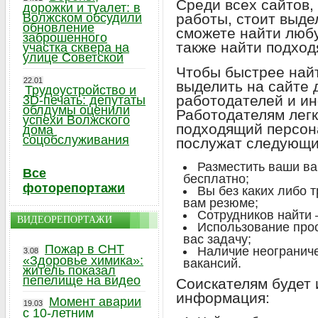
Среди всех сайтов,
дорожки и туалет: в
Волжском обсудили
работы, стоит выд
обновление
сможете найти любу
заброшенного
также найти подход
участка сквера на
улице Советской
Чтобы быстрее найт
22.01
выделить на сайте 
Трудоустройство и
работодателей и и
3D-печать: депутаты
облдумы оценили
Работодателям легк
успехи Волжского
подходящий персона
дома
соцобслуживания
послужат следующи
Разместить ваши в
Все
бесплатно;
фоторепортажи
Вы без каких либо 
вам резюме;
Сотрудников найти 
ВИДЕОРЕПОРТАЖИ
Использование прос
вас задачу;
Пожар в СНТ
Наличие неогранич
3.08
«Здоровье химика»:
вакансий.
житель показал
пепелище на видео
Соискателям будет
информация:
Момент аварии
19.03
с 10-летним