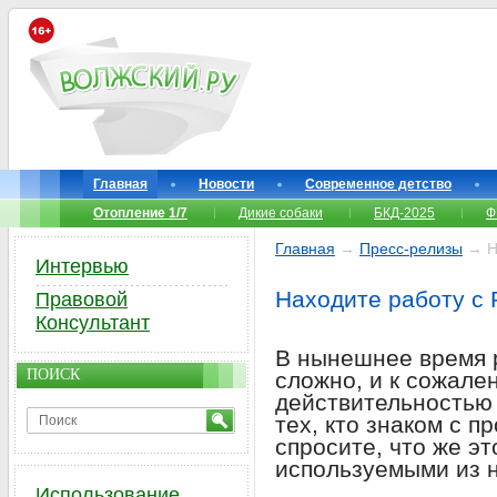
Главная
Новости
Современное детство
Отопление 1/7
Дикие собаки
БКД-2025
Ф
Главная
→
Пресс-релизы
→ На
Интервью
Находите работу с 
Правовой
Консультант
В нынешнее время 
ПОИСК
сложно, и к сожале
действительностью 
тех, кто знаком с 
спросите, что же э
используемыми из 
Использование