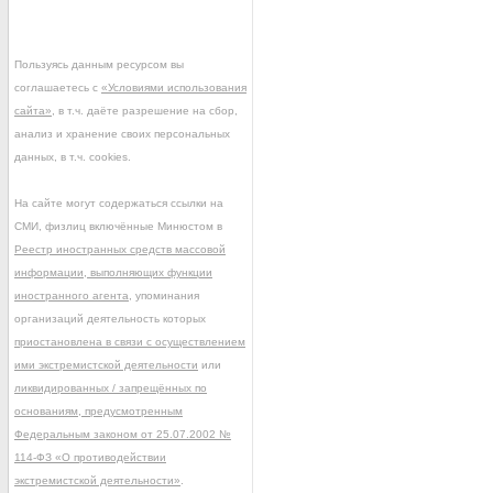
Пользуясь данным ресурсом вы
соглашаетесь с
«Условиями использования
сайта»
, в т.ч. даёте разрешение на сбор,
анализ и хранение своих персональных
данных, в т.ч. cookies.
На сайте могут содержаться ссылки на
СМИ, физлиц включённые Минюстом в
Реестр иностранных средств массовой
информации, выполняющих функции
иностранного агента
, упоминания
организаций деятельность которых
приостановлена в связи с осуществлением
ими экстремистской деятельности
или
ликвидированных / запрещённых по
основаниям, предусмотренным
Федеральным законом от 25.07.2002 №
114-ФЗ «О противодействии
экстремистской деятельности»
.