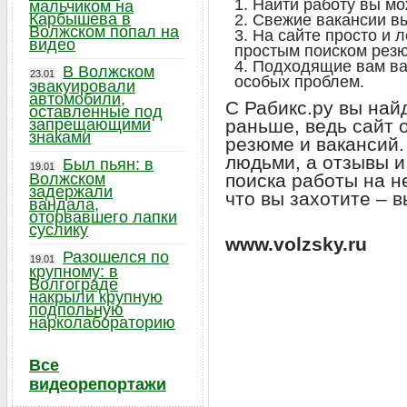
Найти работу вы мо
мальчиком на
Карбышева в
Свежие вакансии вы
Волжском попал на
На сайте просто и л
видео
простым поиском рез
Подходящие вам ва
В Волжском
23.01
особых проблем.
эвакуировали
автомобили,
С Рабикс.ру вы найд
оставленные под
запрещающими
раньше, ведь сайт 
знаками
резюме и вакансий.
людьми, а отзывы и
Был пьян: в
19.01
Волжском
поиска работы на н
задержали
что вы захотите – в
вандала,
оторвавшего лапки
суслику
www.volzsky.ru
Разошелся по
19.01
крупному: в
Волгограде
накрыли крупную
подпольную
нарколабораторию
Все
видеорепортажи