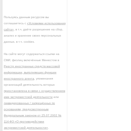
Пользуясь данным ресурсом вы
соглашаетесь с
«Условиями использования
сайта»
, в т.ч. даёте разрешение на сбор,
анализ и хранение своих персональных
данных, в т.ч. cookies.
На сайте могут содержаться ссылки на
СМИ, физлиц включённые Минюстом в
Реестр иностранных средств массовой
информации, выполняющих функции
иностранного агента
, упоминания
организаций деятельность которых
приостановлена в связи с осуществлением
ими экстремистской деятельности
или
ликвидированных / запрещённых по
основаниям, предусмотренным
Федеральным законом от 25.07.2002 №
114-ФЗ «О противодействии
экстремистской деятельности»
.