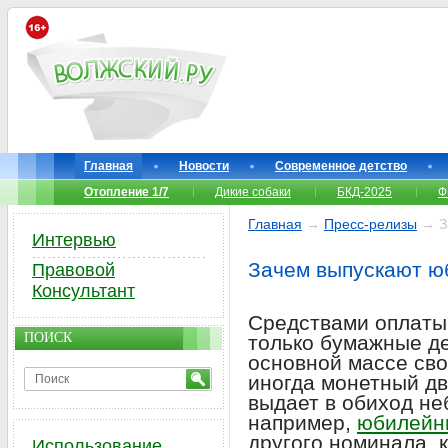
Главная
Новости
Современное детство
Отопление 1/7
Дикие собаки
БКД-2025
Ф
Главная
→
Пресс-релизы
→ З
Интервью
Зачем выпускают ю
Правовой
Консультант
Средствами оплаты 
ПОИСК
только бумажные де
основной массе св
иногда монетный дв
выдает в обиход н
например,
юбилейн
другого номинала, 
Использование