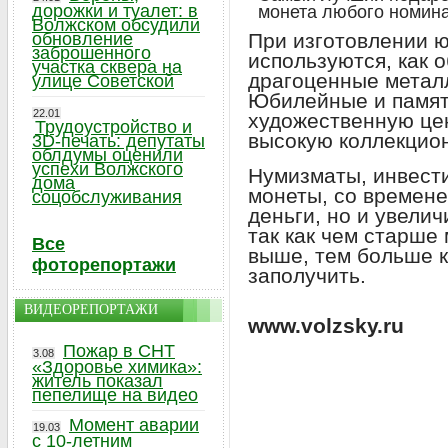
дорожки и туалет: в
монета любого номин
Волжском обсудили
обновление
При изготовлении 
заброшенного
используются, как 
участка сквера на
драгоценные металл
улице Советской
Юбилейные и памя
22.01
художественную цен
Трудоустройство и
высокую коллекцио
3D-печать: депутаты
облдумы оценили
успехи Волжского
Нумизматы, инвест
дома
монеты, со времене
соцобслуживания
деньги, но и увелич
так как чем старше
Все
выше, тем больше 
фоторепортажи
заполучить.
ВИДЕОРЕПОРТАЖИ
www.volzsky.ru
Пожар в СНТ
3.08
«Здоровье химика»:
житель показал
пепелище на видео
Момент аварии
19.03
с 10-летним