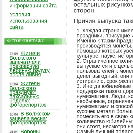
остальных рисунком
информации сайта
сторон.
Условия
Причин выпуска так
использования
сайта
Каждая страна имее
праздники, присущие 
Именно к таким празд
ФОТОРЕПОРТАЖИ
производятся монеты
помощью которых увек
Жители
14.04
культуре, науке, исто
Волжского
Ограниченное колич
запечатлели
выпускается и с цель
прекрасную
двойную радугу
пользователей к моне
после ливня
денег выгодный: они н
истиранию, срок экспл
Жители
13.04
Иногда юбилейные 
Волжского
поддержки такого дор
празднуют
нумизматика. Люди, к
пахсальную
неделю:
необычные, ограничен
фоторепортаж
нумизматами и способ
кусочек металл больш
В Волжском
10.04
помесить его в свою 
зацвела весна:
количество юбилейных
фоторепортаж
они стоят, несмотря н
Вороны,
Самый лучший подаро
24.01