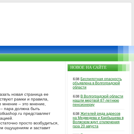
НОВОЕ НА САЙТЕ
Беспилотная опасность
6.08
объявлена в Волгоградской
области
азать новая страница ее
В Волгоградской области
6.08
тствуют рамки и правила,
нашли мертвой 87-летнюю
 мнение – это мнение,
пенсионерку
 – пара должна быть
lotkashop.ru представляет
Жителей ряда адресов
6.08
рацией.
на Медведева и Карбышева в
Волжском ждут отключения
статочно просто возбудиться,
газа 20 августа
шим ощущениям и заставит