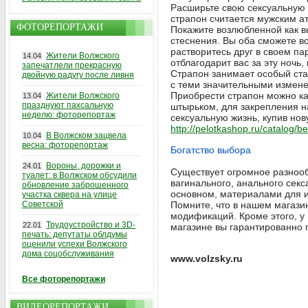
Расширьте свою сексуальную ж
страпон считается мужским а
ФОТОРЕПОРТАЖИ
Покажите возлюбленной как в
стеснения. Вы оба сможете в
растворитесь друг в своем па
Жители Волжского
14.04
отблагодарит вас за эту ночь,
запечатлели прекрасную
Страпон занимает особый ста
двойную радугу после ливня
с теми значительными измене
Приобрести страпон можно как
Жители Волжского
13.04
празднуют пахсальную
штырьком, для закрепления на
неделю: фоторепортаж
сексуальную жизнь, купив нов
http://pelotkashop.ru/catalog/b
В Волжском зацвела
10.04
весна: фоторепортаж
Богатство выбора
Вороны, дорожки и
24.01
Существует огромное разнооб
туалет: в Волжском обсудили
вагинального, анального секс
обновление заброшенного
основном, материалами для и
участка сквера на улице
Советской
Помните, что в нашем магази
модификаций. Кроме этого, у
Трудоустройство и 3D-
22.01
магазине вы гарантированно п
печать: депутаты облдумы
оценили успехи Волжского
дома соцобслуживания
www.volzsky.ru
Все фоторепортажи
ВИДЕОРЕПОРТАЖИ