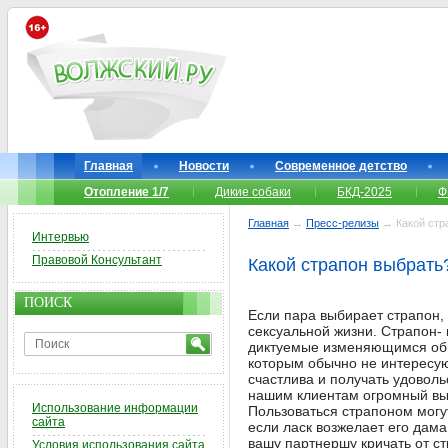
Главная
Новости
Современное детство
Отопление 1/7
Дикие собаки
БКД-2025
Ф
Главная
→
Пресс-релизы
→ Какой стр
Интервью
Правовой Консультант
Какой страпон выбрать
ПОИСК
Если пара выбирает страпон,
сексуальной жизни. Страпон- 
диктуемые изменяющимся общ
которым обычно не интересую
счастлива и получать удоволь
нашим клиентам огромный выбо
Использование информации
Пользоваться страпоном могу
сайта
если ласк возжелает его дам
вашу партнершу кричать от ст
Условия использования сайта