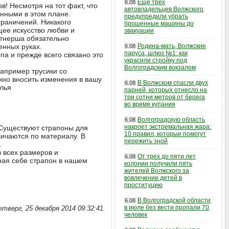
Еще трех
6.08
в! Несмотря на тот факт, что
автовладельцев Волжского
нными в этом плане.
предупредили убрать
граничений. Никакого
брошенные машины до
щее искусство любви и
эвакуации
артнерша обязательно
енных руках.
Родина-мать, Волжские
6.08
паруса, шлюз №1: как
па и прежде всего связано это
украсили стройку под
Волгоградским вокзалом
например трусики со
ожно вносить изменения в вашу
В Волжском спасли двух
6.08
елья
парней, которых отнесло на
три сотни метров от берега
во время купания
Волгоградскую область
6.08
накроет экстремальная жара:
 Существуют страпоны для
10 правил, которые помогут
личаются по материалу. В
пережить зной
.
 всех размеров и
От трех до пяти лет
6.08
рая себе страпон в нашем
колонии получили пять
жителей Волжского за
вовлечение детей в
проституцию
В Волгоградской области
6.08
в июле без вести пропали 70
етверг, 25 декабря 2014 09:32:41
человек