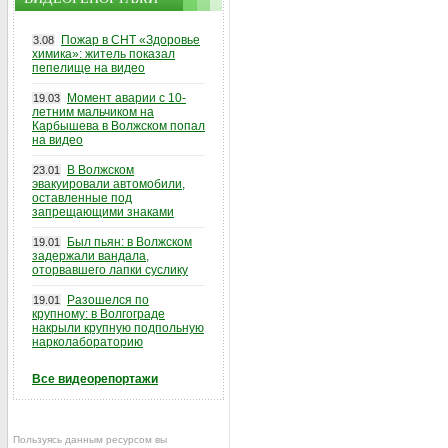
Пожар в СНТ «Здоровье
3.08
химика»: житель показал
пепелище на видео
Момент аварии с 10-
19.03
летним мальчиком на
Карбышева в Волжском попал
на видео
В Волжском
23.01
эвакуировали автомобили,
оставленные под
запрещающими знаками
Был пьян: в Волжском
19.01
задержали вандала,
оторвавшего лапки суслику
Разошелся по
19.01
крупному: в Волгограде
накрыли крупную подпольную
нарколабораторию
Все видеорепортажи
Пользуясь данным ресурсом вы