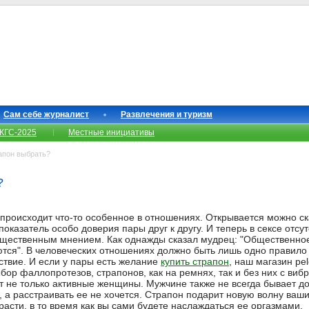
Сам себе журналист
Развлечения и туризм
КГС-2025
Местные инициативы
апон выбрать?
?
 происходит что-то особенное в отношениях. Открывается можно ск
показатель особо доверия пары друг к другу. И теперь в сексе отсу
ественным мнением. Как однажды сказал мудрец: "Общественное
тся". В человеческих отношениях должно быть лишь одно правило
ствие. И если у пары есть желание
купить страпон
, наш магазин pe
р фаллопротезов, страпонов, как на ремнях, так и без них с виб
т не только активные женщины. Мужчине также не всегда бывает до
а, а расстраивать ее не хочется. Страпон подарит новую волну ва
расти, в то время как вы сами будете наслаждаться ее оргазмами.