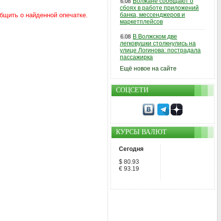
Волжане сообщают о
6.08
сбоях в работе приложений
банка, мессенджеров и
маркетплейсов
В Волжском две
6.08
легковушки столкнулись на
улице Логинова: пострадала
пассажирка
Ещё новое на сайте
СОЦСЕТИ
КУРСЫ ВАЛЮТ
Сегодня
$ 80.93
€ 93.19