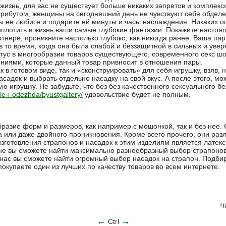
изнь, для вас не существует больше никаких запретов и комплексо
трибутом, женщины на сегодняшний день не чувствуют себя обделе
ы ее любите и подарите ей минуты и часы наслаждения. Никаких о
оплотить в жизнь ваши самые глубокие фантазии. Покажите настоя
ртнере, проникните настолько глубоко, как никогда ранее. Ваша п
 в то время, когда она была слабой и беззащитной в сильных и увер
тус в многообразии товаров существующего, современного секс шо
ниями, которые данный товар привносит в отношения пары.
 в готовом виде, так и «сконструировать» для себя игрушку, взяв, 
садок и выбрать отдельно насадку на свой вкус. А после этого, м
ую игрушку. Не забудьте, что без без качественного сексуального б
ele-i-odezhda/byustgaltery/
удовольствие будет не полным.
разие форм и размеров, как например с мошонкой, так и без нее.
а или даже двойного проникновения. Кроме всего прочего, они раз
зготовления страпонов и насадок к этим изделиям является латекс
не вы сможете найти максимально разнообразный выбор страпонов
 нас вы сможете найти огромный выбор насадок на страпон. Подби
окупаете один из лучших по качеству товаров во всем интернете.
Ч
←
→
Ctrl