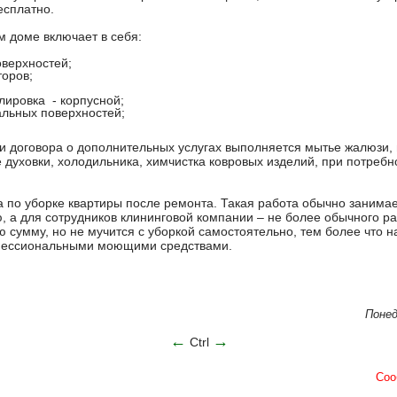
есплатно.
м доме включает в себя:
оверхностей;
торов;
лировка - корпусной;
альных поверхностей;
и договора о дополнительных услугах выполняется мытье жалюзи,
е духовки, холодильника, химчистка ковровых изделий, при потреб
а по уборке квартиры после ремонта. Такая работа обычно занима
ю, а для сотрудников клининговой компании – не более обычного р
ю сумму, но не мучится с уборкой самостоятельно, тем более чт
офессиональными моющими средствами.
Понед
←
→
Ctrl