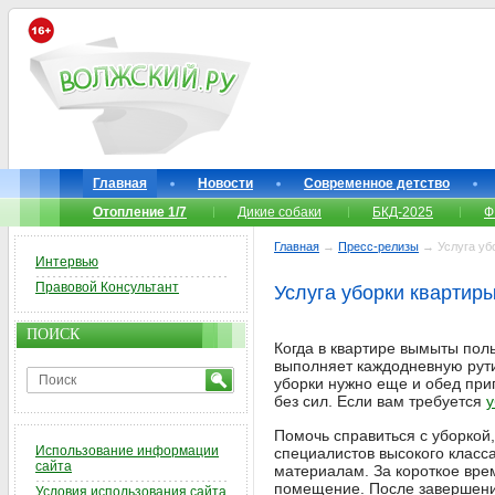
Главная
Новости
Современное детство
Отопление 1/7
Дикие собаки
БКД-2025
Ф
Главная
→
Пресс-релизы
→ Услуга уб
Интервью
Правовой Консультант
Услуга уборки квартир
ПОИСК
Когда в квартире вымыты полы
выполняет каждодневную рутин
уборки нужно еще и обед приг
без сил. Если вам требуется
у
Помочь справиться с уборкой
Использование информации
специалистов высокого класс
сайта
материалам. За короткое вре
помещение. После завершения
Условия использования сайта