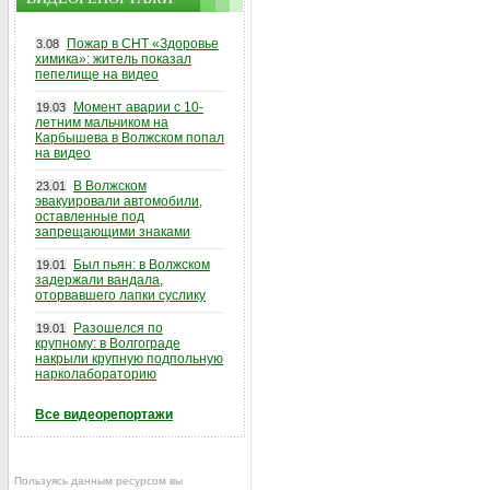
Пожар в СНТ «Здоровье
3.08
химика»: житель показал
пепелище на видео
Момент аварии с 10-
19.03
летним мальчиком на
Карбышева в Волжском попал
на видео
В Волжском
23.01
эвакуировали автомобили,
оставленные под
запрещающими знаками
Был пьян: в Волжском
19.01
задержали вандала,
оторвавшего лапки суслику
Разошелся по
19.01
крупному: в Волгограде
накрыли крупную подпольную
нарколабораторию
Все видеорепортажи
Пользуясь данным ресурсом вы