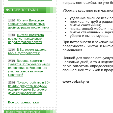
исправляют ошибки, но уже б
ФОТОРЕПОРТАЖИ
Уборка в квартире или частно
удаление пыли со всех п
Жители Волжского
14.04
протирание труб и радиа
запечатлели прекрасную
мытье сантехники;
двойную радугу после ливня
чистка мягкой мебели, по
мытье стеклянных и зерк
Жители Волжского
13.04
уборка и вынос мусора.
празднуют пахсальную
При потребности и заключени
неделю: фоторепортаж
поверхностей, чистка и мыть
В Волжском зацвела
помещения.
10.04
весна: фоторепортаж
Ценной для хозяев есть услуг
Вороны, дорожки и
24.01
несколько дней, а то и недел
туалет: в Волжском обсудили
легче заплатить определенну
обновление заброшенного
специальной техникой и пр
участка сквера на улице
Советской
www.volzsky.ru
Трудоустройство и 3D-
22.01
печать: депутаты облдумы
оценили успехи Волжского
дома соцобслуживания
Все фоторепортажи
ВИДЕОРЕПОРТАЖИ