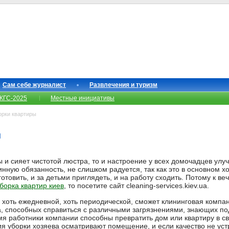
Сам себе журналист
Развлечения и туризм
КГС-2025
Местные инициативы
орки квартиры
ы
 и сияет чистотой люстра, то и настроение у всех домочадцев улучш
ную обязанность, не слишком радуется, так как это в основном х
отовить, и за детьми приглядеть, и на работу сходить. Потому к в
борка квартир киев
, то посетите сайт cleaning-services.kiev.ua.
, хоть ежедневной, хоть периодической, сможет клининговая комп
а, способных справиться с различными загрязнениями, знающих п
мя работники компании способны превратить дом или квартиру в с
 уборки хозяева осматривают помещение, и если качество не устр