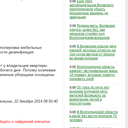
Еще трех
6.08
автовладельцев Волжского
предупредили убрать
брошенные машины до
эвакуации
Родина-мать, Волжские
6.08
паруса, шлюз №1: как
украсили стройку под
Волгоградским вокзалом
В Волжском спасли двух
6.08
 полировка мебельных
парней, которых отнесло на
ности дезинфекция
три сотни метров от берега
во время купания
ет у владельцев квартиры
Волгоградскую область
6.08
абочего дня. Потому хозяевам
накроет экстремальная жара:
о наемные уборщики оснащены
10 правил, которые помогут
пережить зной
От трех до пяти лет
6.08
колонии получили пять
жителей Волжского за
вовлечение детей в
ельник, 22 декабря 2014 08:50:40
проституцию
В Волгоградской области
6.08
в июле без вести пропали 70
человек