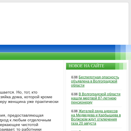
НОВОЕ НА САЙТЕ
Беспилотная опасность
6.08
объявлена в Волгоградской
области
ается. Но, тот, кто
В Волгоградской области
6.08
озяйка дома, которой кроме
нашли мертвой 87-летнюю
ечеру женщина уже практически
пенсионерку
Жителей ряда адресов
6.08
ания, предоставляющая
на Медведева и Карбышева в
Волжском ждут отключения
одход к любым отделочным
газа 20 августа
веркающее чистотой
аивает, то работники