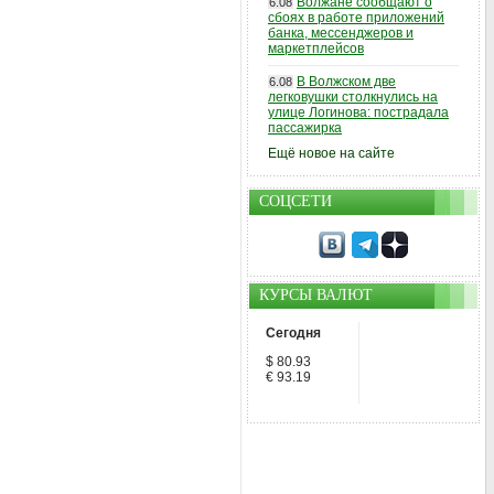
Волжане сообщают о
6.08
сбоях в работе приложений
банка, мессенджеров и
маркетплейсов
В Волжском две
6.08
легковушки столкнулись на
улице Логинова: пострадала
пассажирка
Ещё новое на сайте
СОЦСЕТИ
КУРСЫ ВАЛЮТ
Сегодня
$ 80.93
€ 93.19