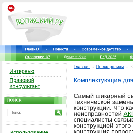
Главная
Новости
Современное детство
Отопление 1/7
Дикие собаки
БКД-2025
Ф
Главная
→
Пресс-релизы
→ К
Интервью
Комплектующие для
Правовой
Консультант
Самый шикарный се
ПОИСК
технической замен
конструкции. Что к
неисправностей
АК
специалисты связы
конструкцией этого
конструкция попрос
Использование