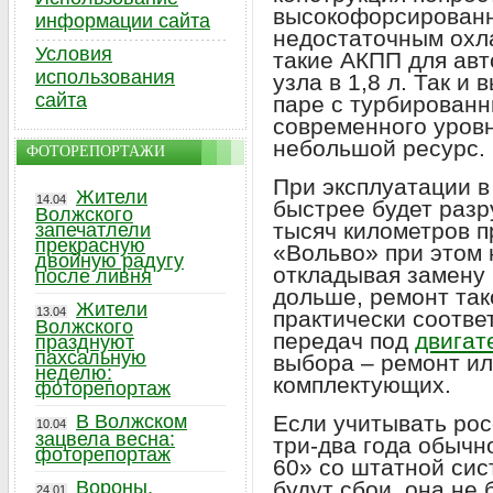
высокофорсированн
информации сайта
недостаточным охл
Условия
такие АКПП для авт
использования
узла в 1,8 л. Так и 
сайта
паре с турбирован
современного уров
небольшой ресурс.
ФОТОРЕПОРТАЖИ
При эксплуатации в
Жители
14.04
быстрее будет разр
Волжского
тысяч километров п
запечатлели
прекрасную
«Вольво» при этом 
двойную радугу
откладывая замену 
после ливня
дольше, ремонт так
Жители
13.04
практически соотве
Волжского
передач под
двигат
празднуют
пахсальную
выбора – ремонт ил
неделю:
комплектующих.
фоторепортаж
В Волжском
Если учитывать рос
10.04
зацвела весна:
три-два года обычн
фоторепортаж
60» со штатной си
Вороны,
будут сбои, она не
24.01