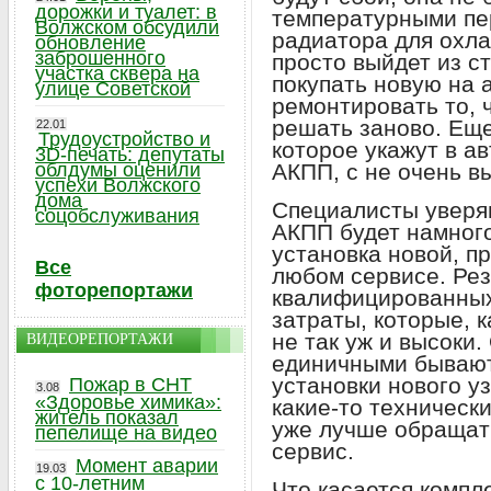
дорожки и туалет: в
температурными пер
Волжском обсудили
радиатора для охла
обновление
заброшенного
просто выйдет из с
участка сквера на
покупать новую на 
улице Советской
ремонтировать то, 
решать заново. Еще
22.01
Трудоустройство и
которое укажут в ав
3D-печать: депутаты
облдумы оценили
АКПП, с не очень в
успехи Волжского
дома
Специалисты уверя
соцобслуживания
АКПП будет намног
установка новой, п
Все
любом сервисе. Рез
фоторепортажи
квалифицированных
затраты, которые, к
не так уж и высоки.
ВИДЕОРЕПОРТАЖИ
единичными бывают
установки нового у
Пожар в СНТ
3.08
«Здоровье химика»:
какие-то техническ
житель показал
уже лучше обращат
пепелище на видео
сервис.
Момент аварии
19.03
с 10-летним
Что касается компл