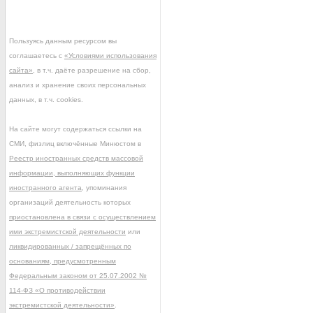
Пользуясь данным ресурсом вы
соглашаетесь с
«Условиями использования
сайта»
, в т.ч. даёте разрешение на сбор,
анализ и хранение своих персональных
данных, в т.ч. cookies.
На сайте могут содержаться ссылки на
СМИ, физлиц включённые Минюстом в
Реестр иностранных средств массовой
информации, выполняющих функции
иностранного агента
, упоминания
организаций деятельность которых
приостановлена в связи с осуществлением
ими экстремистской деятельности
или
ликвидированных / запрещённых по
основаниям, предусмотренным
Федеральным законом от 25.07.2002 №
114-ФЗ «О противодействии
экстремистской деятельности»
.