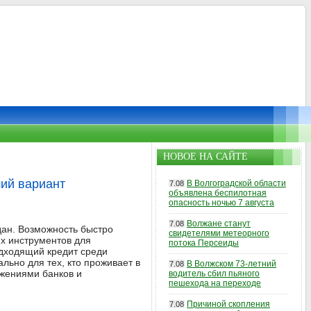
НОВОЕ НА САЙТЕ
ший вариант
В Волгоградской области
7.08
объявлена беспилотная
опасность ночью 7 августа
Волжане станут
7.08
ан. Возможность быстро
свидетелями метеорного
х инструментов для
потока Персеиды
одходящий кредит среди
льно для тех, кто проживает в
В Волжском 73-летний
7.08
ожениями банков и
водитель сбил пьяного
пешехода на переходе
Причиной скопления
7.08