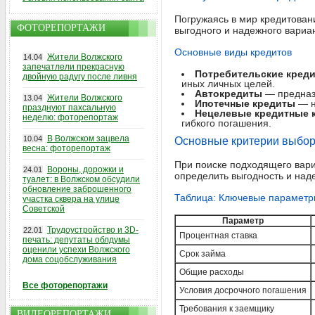
Погружаясь в мир кредитован
ФОТОРЕПОРТАЖИ
выгодного и надежного вариа
Основные виды кредитов
Жители Волжского
14.04
запечатлели прекрасную
Потребительские кред
двойную радугу после ливня
иных личных целей.
Автокредиты
— предназн
Жители Волжского
13.04
Ипотечные кредиты
— н
празднуют пахсальную
Нецелевые кредитные 
неделю: фоторепортаж
гибкого погашения.
В Волжском зацвела
10.04
Основные критерии выбор
весна: фоторепортаж
При поиске подходящего вар
Вороны, дорожки и
24.01
определить выгодность и над
туалет: в Волжском обсудили
обновление заброшенного
Таблица: Ключевые параметр
участка сквера на улице
Советской
Параметр
Трудоустройство и 3D-
22.01
Процентная ставка
печать: депутаты облдумы
оценили успехи Волжского
Срок займа
дома соцобслуживания
Общие расходы
Все фоторепортажи
Условия досрочного погашения
Требования к заемщику
ВИДЕОРЕПОРТАЖИ