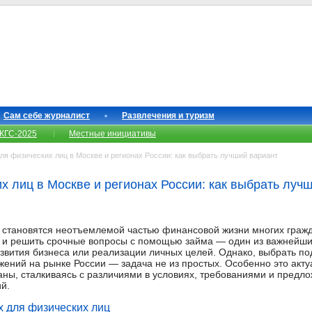
Сам себе журналист
Развлечения и туризм
КГС-2025
Местные инициативы
я физических лиц в Москве и регионах России: как выбрать лучший вариант
х лиц в Москве и регионах России: как выбрать луч
 становятся неотъемлемой частью финансовой жизни многих гражд
 и решить срочные вопросы с помощью займа — один из важнейши
азвития бизнеса или реализации личных целей. Однако, выбрать п
ений на рынке России — задача не из простых. Особенно это актуа
раны, сталкиваясь с различиями в условиях, требованиями и предл
й.
х для физических лиц