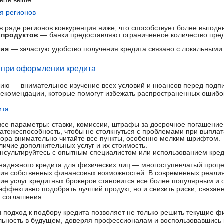
быть выше.
я регионов
 ряде регионов конкуренция ниже, что способствует более выгод
 продуктов
— банки предоставляют ограниченное количество пре
ния
— зачастую удобство получения кредита связано с локальным
е при оформлении кредита
ию — внимательное изучение всех условий и нюансов перед подп
екомендации, которые помогут избежать распространенных ошибо
ита
все параметры: ставки, комиссии, штрафы за досрочное погашение
атежеспособность, чтобы не столкнуться с проблемами при выплат
ора внимательно читайте все пункты, особенно мелким шрифтом.
ичие дополнительных услуг и их стоимость.
онсультируйтесь с опытным специалистом или использованием кред
надежного кредита для физических лиц — многоступенчатый проц
ия собственных финансовых возможностей. В современных реалия
ние услуг кредитных брокеров становится все более популярным 
 эффективно подобрать лучший продукт, но и снизить риски, связ
 соглашения.
й подход к подбору кредита позволяет не только решить текущие ф
льность в будущем, доверяя профессионалам и воспользовавшись