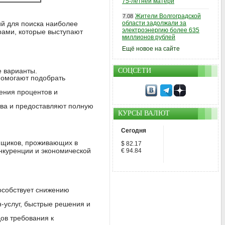
75-летней матери
Жители Волгоградской
7.08
ий для поиска наиболее
области задолжали за
электроэнергию более 635
рами, которые выступают
миллионов рублей
Ещё новое на сайте
 варианты.
СОЦСЕТИ
помогают подобрать
ения процентов и
ва и предоставляют полную
КУРСЫ ВАЛЮТ
Сегодня
мщиков, проживающих в
$ 82.17
онкуренции и экономической
€ 94.84
особствует снижению
-услуг, быстрые решения и
ов требования к