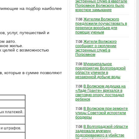
экстренных служб в квартале
Погромное Волжского было
 влияющие на подбор наиболее
короткое замыкание
Жителям Волжского
7.08
предложили поучаствовать в
переписи воробьев для
в, услуг, путешествий и
помощи ученым
ом авто.
Жители Волжского
7.08
чное жилье.
сообщают о скоплении
х целей с возможностью
экстренных служб в
Погромном
Муниципальное
7.08
предприятие Волгоградской
, которые в сумме позволяют
области уличили в
незаконной добыче воды
В Волжском дедушка на
7.08
«Ладе Гранте» врезался в
световую опору: пострадал
ребенок
В Волжском при ремонте
7.08
ных платежей.
улицы Советской испортили
бордюры
В Волгоградской области
7.08
 и штрафов.
задержали мужчину,
подозреваемого в убийстве