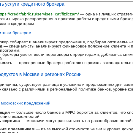
ь услуги кредитного брокера
ttps://creditfabrik.ru/servises_cat/fizliczam/
— одна из лучших стратег
ссии широко распространена практика работы с кредитными броке
ом и кредитором.
итным брокером
кер собирает и анализирует предложения, подбирая оптимальные
д
— специалисты анализируют финансовое положение клиента и 
 программ.
 брокеры умеют вести переговоры с кредиторами, добиваясь сниж
й.
сность
— проверенные брокеры работают в рамках законодательст
одуктов в Москве и регионах России
ринципы, существует разница в условиях и предложениях для зае
о связано с различиями в региональной политике банков, уровне к
 московских предложений
енция
— большое число банков и МФО борются за клиентов, что сп
рению возможностей.
ь сервиса
— москвичи могут рассчитывать на разнообразие онлайн
ния к заемщикам
— из-за высокой стоимости жизни и уровня доход