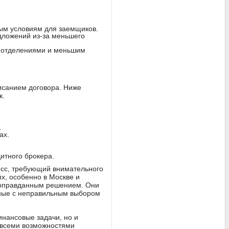
ным условиям для заемщиков.
дложений из-за меньшего
и отделениями и меньшим
исанием договора. Ниже
к.
.
ах.
итного брокера.
есс, требующий внимательного
х, особенно в Москве и
и оправданным решением. Они
анные с неправильным выбором
инансовые задачи, но и
 всеми возможностями