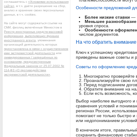
платежеспособности могут 
соглашаетесь с
«Условиями использования
сайта»
, в т.ч. даёте разрешение на сбор,
Особенности предложений дл
анализ и хранение своих персональных
данных, в т.ч. cookies.
Более низкие ставки
— в
Меньшее разнообразие
На сайте могут содержаться ссылки на
уровня спроса.
СМИ, физлиц включённые Минюстом в
Особенности оформле
Реестр иностранных средств массовой
числом документов.
информации, выполняющих функции
иностранного агента
, упоминания
На что обратить внимани
организаций деятельность которых
приостановлена в связи с осуществлением
Ключ к успешному кредитован
ими экстремистской деятельности
или
приведены важные советы и р
ликвидированных / запрещённых по
основаниям, предусмотренным
Федеральным законом от 25.07.2002 №
Советы по оформлению кред
114-ФЗ «О противодействии
экстремистской деятельности»
.
Многократно проверяйте 
Проанализируйте свою пл
Перед подписанием догов
Обратите внимание на нал
Если есть возможность, к
Выбор наиболее выгодного и 
сравнения условий и пониман
регионах России, использова
помогают не только быстро и
или недопониманием условий
В конечном итоге, правильны
сохранить финансовую стаби