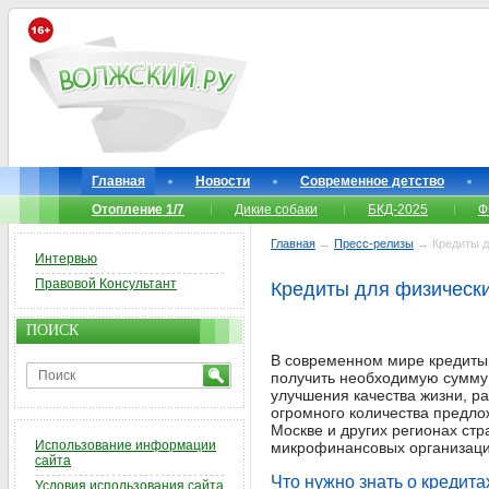
Главная
Новости
Современное детство
Отопление 1/7
Дикие собаки
БКД-2025
Ф
Главная
→
Пресс-релизы
→ Кредиты дл
Интервью
Правовой Консультант
Кредиты для физически
ПОИСК
В современном мире кредиты
получить необходимую сумму
улучшения качества жизни, р
огромного количества предлож
Москве и других регионах ст
Использование информации
микрофинансовых организаци
сайта
Что нужно знать о кредита
Условия использования сайта