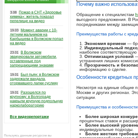
Почему важно использоват
Пожар в СНТ «Здоровье
3.08
Обращение к специалистам
h
химика»: житель показал
выгодного предложения. В Ро
пепелище на видео
посредниками между заемщик
Момент аварии с 10-
19.03
Преимущества работы с кред
летним мальчиком на
Карбышева в Волжском попал
на видео
Экономия времени
— бро
Индивидуальный подхо
наиболее соответствующую
В Волжском
23.01
Оптимизация условий
—
эвакуировали автомобили,
устранения лишних комисси
оставленные под
Прозрачность и безопа
запрещающими знаками
информацию о сделке.
Был пьян: в Волжском
19.01
Особенности кредитных пр
задержали вандала,
оторвавшего лапки суслику
Несмотря на единые общие п
Москве и других регионах. Эт
Разошелся по
19.01
крупному: в Волгограде
ситуации.
накрыли крупную подпольную
нарколабораторию
Преимущества и особенности
Более широкая конкур
Все видеорепортажи
процентных ставок и расши
Более высокий уровен
индивидуальные подходы.
Более жесткие требова
Пользуясь данным ресурсом вы