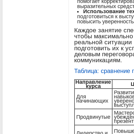
помогает корректиров
выразительных средст
Использование те
подготовиться к высту
повысить уверенность
Каждое занятие спе
чтобы максимально 
реальной ситуации
подготовить их к у
деловым переговор
коммуникациям.
Таблица: сравнение 
Направление
курса
Развити
Для
навыко
начинающих
уверено
выступ
Мастер
Продвинутые
убежде
презен
Повыше
Лидерство и