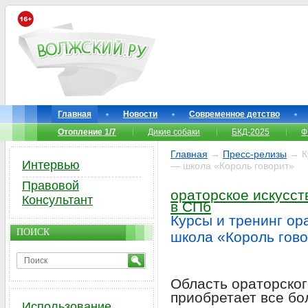
Главная
Новости
Современное детство
Отопление 1/7
Дикие собаки
БКД-2025
Ф
Главная
→
Пресс-релизы
→ Ку
Интервью
— школа «Король говорит»
Правовой
ораторское искусст
Консультант
в СПб
Курсы и тренинг ор
ПОИСК
школа «Король гов
Область ораторског
приобретает все бо
Использование