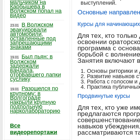
мальчиком на
выступлений.
Карбышева в
Волжском попал на
Основные направлен
видео
Курсы для начинающих
В Волжском
23.01
эвакуировали
автомобили,
Для тех, кто только
оставленные под
освоении ораторско
запрещающими
знаками
программа с основ
борьбой с волнение
Был пьян: в
19.01
Занятия включают в
Волжском
задержали
вандала,
Основы риторики и 
оторвавшего лапки
Развитие навыков с
суслику
Работа с голосом и
Практика публичных
Разошелся по
19.01
крупному: в
Продвинутые курсы
Волгограде
накрыли крупную
подпольную
Для тех, кто уже им
нарколабораторию
предлагаются прог
совершенствование 
Все
навыков убеждения.
рассматриваются та
видеорепортажи