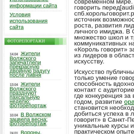
современном мире.
информации сайта
говорить перед[audie
спб.корольговорит.
Условия
источник возможно
использования
роста, развития ли
сайта
личного имиджа. В 
множество школ и т
ФОТОРЕПОРТАЖИ
коммуникативных н
«Король говорит» з
Жители
из лидеров в облас
14.04
Волжского
искусству.
запечатлели
прекрасную
двойную радугу
Искусство публичны
после ливня
только умение говор
способность вдохно
Жители
13.04
Волжского
контакт с аудитори
празднуют
где конкуренция за
пахсальную
годом, развитие
ора
неделю:
фоторепортаж
становится необход
добиться успеха в 
В Волжском
10.04
говорит» в Санкт-П
зацвела весна:
фоторепортаж
уникальные курсы и
практическом опыт
Вороны,
24.01