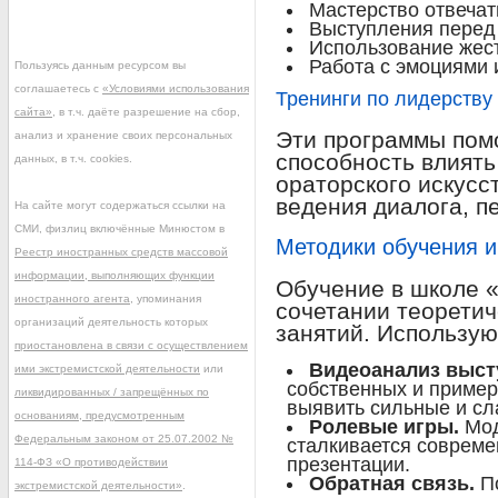
Мастерство отвеча
Выступления перед
Использование жес
Работа с эмоциями 
Пользуясь данным ресурсом вы
соглашаетесь с
«Условиями использования
Тренинги по лидерству
сайта»
, в т.ч. даёте разрешение на сбор,
Эти программы помо
анализ и хранение своих персональных
способность влият
данных, в т.ч. cookies.
ораторского искусс
ведения диалога, п
На сайте могут содержаться ссылки на
СМИ, физлиц включённые Минюстом в
Методики обучения и
Реестр иностранных средств массовой
информации, выполняющих функции
Обучение в школе «
иностранного агента
, упоминания
сочетании теоретич
организаций деятельность которых
занятий. Использую
приостановлена в связи с осуществлением
Видеоанализ выст
ими экстремистской деятельности
или
собственных и пример
ликвидированных / запрещённых по
выявить сильные и сл
основаниям, предусмотренным
Ролевые игры.
Мод
Федеральным законом от 25.07.2002 №
сталкивается совреме
презентации.
114-ФЗ «О противодействии
Обратная связь.
По
экстремистской деятельности»
.