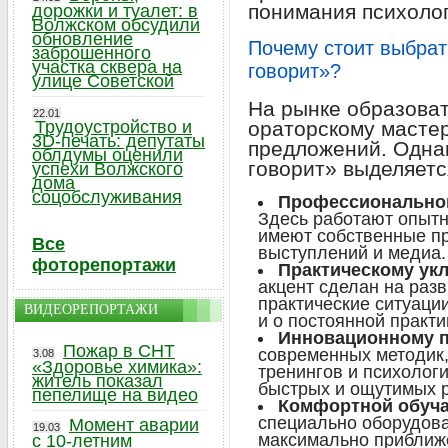
понимания психоло
дорожки и туалет: в
Волжском обсудили
обновление
Почему стоит выбра
заброшенного
участка сквера на
говорит»?
улице Советской
На рынке образова
22.01
Трудоустройство и
ораторскому масте
3D-печать: депутаты
предложений. Одна
облдумы оценили
говорит» выделяетс
успехи Волжского
дома
соцобслуживания
Профессиональном
Здесь работают опытн
имеют собственные пр
Все
выступлений и медиа.
фоторепортажи
Практическому укл
акцент сделан на раз
практические ситуации
ВИДЕОРЕПОРТАЖИ
и о постоянной практи
Инновационному п
Пожар в СНТ
современных методик,
3.08
«Здоровье химика»:
тренингов и психологи
житель показал
быстрых и ощутимых р
пепелище на видео
Комфортной обуча
специально оборудов
Момент аварии
19.03
максимально приближ
с 10-летним