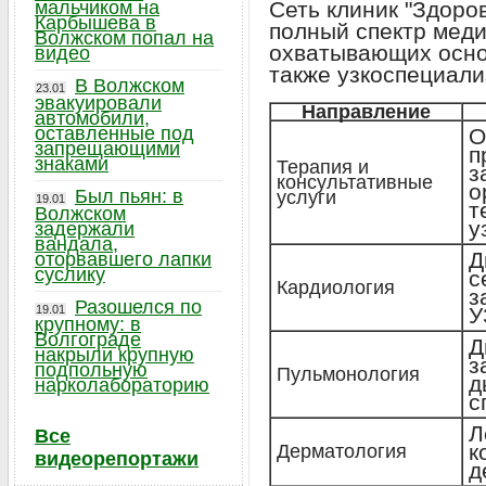
мальчиком на
Сеть клиник "Здоро
Карбышева в
полный спектр меди
Волжском попал на
охватывающих осно
видео
также узкоспециал
В Волжском
23.01
эвакуировали
Направление
автомобили,
оставленные под
О
запрещающими
п
знаками
Терапия и
з
консультативные
о
Был пьян: в
услуги
19.01
т
Волжском
у
задержали
вандала,
Д
оторвавшего лапки
суслику
с
Кардиология
з
Разошелся по
19.01
У
крупному: в
Волгограде
Д
накрыли крупную
з
подпольную
Пульмонология
д
нарколабораторию
с
Л
Все
к
Дерматология
видеорепортажи
д