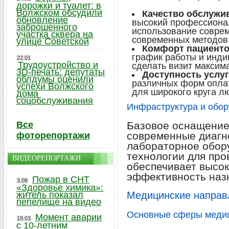
дорожки и туалет: в
Волжском обсудили
Качество обслужи
обновление
высокий профессиона
заброшенного
использование соврем
участка сквера на
современных методов 
улице Советской
Комфорт пациенто
график работы и инд
22.01
Трудоустройство и
сделать визит макси
3D-печать: депутаты
Доступность услуг
облдумы оценили
различных форм опла
успехи Волжского
для широкого круга л
дома
соцобслуживания
Инфраструктура и обо
Все
Базовое оснащение
современные диагн
фоторепортажи
лабораторное обор
технологии для про
ВИДЕОРЕПОРТАЖИ
обеспечивает высок
эффективность наз
Пожар в СНТ
3.08
«Здоровье химика»:
житель показал
Медицинские направл
пепелище на видео
Основные сферы меди
Момент аварии
19.03
с 10-летним