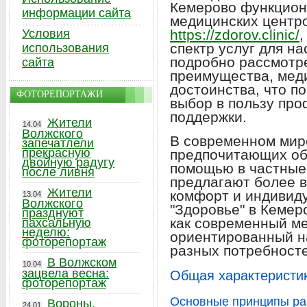
Кемерово функцион
информации сайта
медицинских центро
Условия
https://zdorov.clinic/
спектр услуг для на
использования
подробно рассмотре
сайта
преимущества, мед
достоинства, что п
ФОТОРЕПОРТАЖИ
выбор в пользу пр
поддержки.
Жители
14.04
Волжского
В современном мире
запечатлели
прекрасную
предпочитающих об
двойную радугу
помощью в частные 
после ливня
предлагают более в
Жители
комфорт и индивиду
13.04
Волжского
"Здоровье" в Кемер
празднуют
как современный ме
пахсальную
неделю:
ориентированный н
фоторепортаж
разных потребносте
В Волжском
10.04
зацвела весна:
Общая характеристик
фоторепортаж
Основные принципы ра
Вороны,
24.01