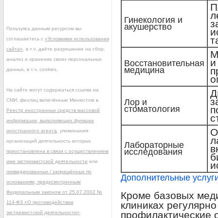
П
л
Гинекология и
з
акушерство
Пользуясь данным ресурсом вы
и
т
соглашаетесь с
«Условиями использования
сайта»
, в т.ч. даёте разрешение на сбор,
М
анализ и хранение своих персональных
и
Восстановительная
медицина
п
данных, в т.ч. cookies.
о
На сайте могут содержаться ссылки на
Д
з
СМИ, физлиц включённые Минюстом в
Лор и
стоматология
п
Реестр иностранных средств массовой
с
информации, выполняющих функции
О
иностранного агента
, упоминания
л
организаций деятельность которых
Лабораторные
в
исследования
приостановлена в связи с осуществлением
б
ими экстремистской деятельности
или
и
ликвидированных / запрещённых по
Дополнительные услуг
основаниям, предусмотренным
Федеральным законом от 25.07.2002 №
Кроме базовых мед
114-ФЗ «О противодействии
клиниках регулярно
профилактические о
экстремистской деятельности»
.