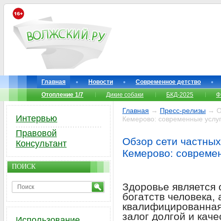
Главная
Новости
Современное детство
Отопление 1/7
Дикие собаки
БКД-2025
Ф
Главная
→
Пресс-релизы
→ Об
Интервью
Кемерово: современные услу
Правовой
Обзор сети частных
Консультант
Кемерово: совреме
ПОИСК
Здоровье является
богатств человека,
квалифицированна
залог долгой и кач
Использование