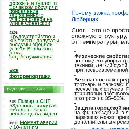
дорожки и туалет: в
Волжском обсудили
обновление
Почему важна профес
заброшенного
Люберцах
участка сквера на
улице Советской
Снег – это не прос
22.01
сложную структуру,
Трудоустройство и
3D-печать: депутаты
от температуры, вл
облдумы оценили
успехи Волжского
дома
Физические свойства
соцобслуживания
поэтому его уборка т
техники. Легкий сухой
при несвоевременной 
Все
фоторепортажи
Безопасность и пре
тротуары и парковки 
несчастных случаев. 
ВИДЕОРЕПОРТАЖИ
территории противог
этот риск на 35–50%.
Пожар в СНТ
3.08
«Здоровье химика»:
Защита городской и
житель показал
на крышах зданий, в 
пепелище на видео
парковках может прив
дополнительным ремо
Момент аварии
19.03
с 10-летним