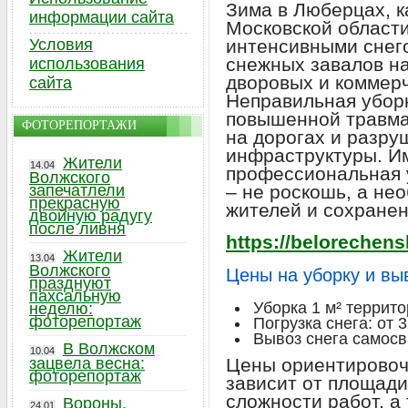
Зима в Люберцах, ка
информации сайта
Московской области
Условия
интенсивными снег
снежных завалов на
использования
дворовых и коммерч
сайта
Неправильная уборк
повышенной травма
ФОТОРЕПОРТАЖИ
на дорогах и разру
инфраструктуры. И
Жители
14.04
профессиональная у
Волжского
запечатлели
– не роскошь, а не
прекрасную
жителей и сохранен
двойную радугу
после ливня
https://belorechens
Жители
13.04
Волжского
Цены на уборку и вы
празднуют
пахсальную
Уборка 1 м² террито
неделю:
фоторепортаж
Погрузка снега: от 3
Вывоз снега самосва
В Волжском
10.04
зацвела весна:
Цены ориентировоч
фоторепортаж
зависит от площади
сложности работ, а
Вороны,
24.01