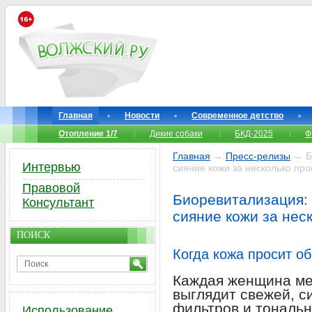
Главная
Новости
Современное детство
Отопление 1/7
Дикие собаки
БКД-2025
Ф
Главная
→
Пресс-релизы
→ Б
Интервью
сияние кожи за несколько пр
Правовой
Биоревитализация:
Консультант
сияние кожи за нес
ПОИСК
Когда кожа просит о
Каждая женщина меч
выглядит свежей, с
фильтров и тональн
Использование