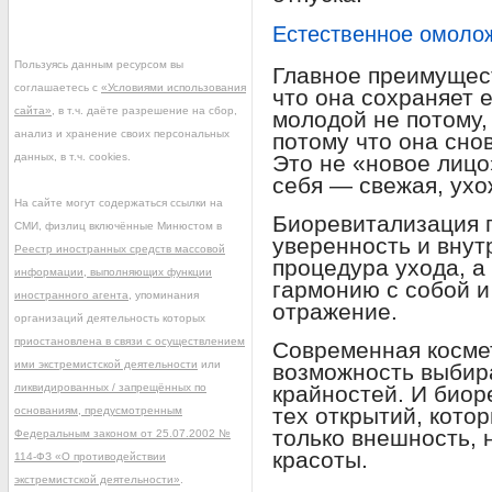
Естественное омолож
Пользуясь данным ресурсом вы
Главное преимущес
соглашаетесь с
«Условиями использования
что она сохраняет 
сайта»
, в т.ч. даёте разрешение на сбор,
молодой не потому, 
анализ и хранение своих персональных
потому что она сно
данных, в т.ч. cookies.
Это не «новое лицо
себя — свежая, ухо
На сайте могут содержаться ссылки на
Биоревитализация 
СМИ, физлиц включённые Минюстом в
уверенность и внут
Реестр иностранных средств массовой
процедура ухода, а
информации, выполняющих функции
гармонию с собой и
иностранного агента
, упоминания
отражение.
организаций деятельность которых
приостановлена в связи с осуществлением
Современная косме
ими экстремистской деятельности
или
возможность выбир
ликвидированных / запрещённых по
крайностей. И биор
тех открытий, кото
основаниям, предусмотренным
только внешность,
Федеральным законом от 25.07.2002 №
красоты.
114-ФЗ «О противодействии
экстремистской деятельности»
.