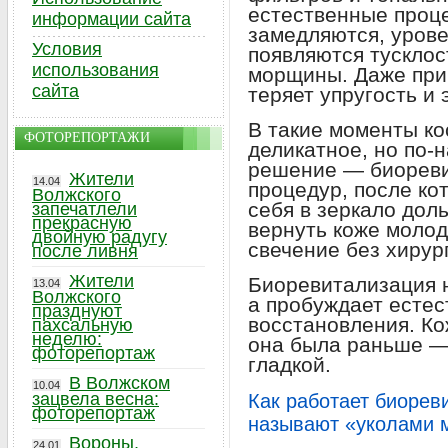
естественные проц
информации сайта
замедляются, урове
Условия
появляются тусклос
использования
морщины. Даже при
сайта
теряет упругость и 
В такие моменты ко
ФОТОРЕПОРТАЖИ
деликатное, но по
решение — биореви
Жители
14.04
процедур, после ко
Волжского
себя в зеркало дол
запечатлели
прекрасную
вернуть коже молод
двойную радугу
свечение без хирур
после ливня
Жители
Биоревитализация 
13.04
Волжского
а пробуждает есте
празднуют
восстановления. Ко
пахсальную
неделю:
она была раньше —
фоторепортаж
гладкой.
В Волжском
10.04
зацвела весна:
Как работает биорев
фоторепортаж
называют «уколами 
Вороны,
24.01