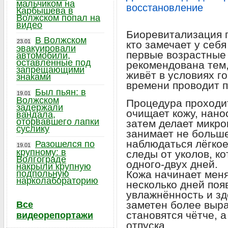
мальчиком на
восстановление
Карбышева в
Волжском попал на
видео
Биоревитализация п
В Волжском
23.01
кто замечает у себ
эвакуировали
первые возрастные
автомобили,
оставленные под
рекомендована тем,
запрещающими
живёт в условиях г
знаками
времени проводит п
Был пьян: в
19.01
Волжском
Процедура проходи
задержали
очищает кожу, нано
вандала,
оторвавшего лапки
затем делает микро
суслику
занимает не больше
наблюдаться лёгко
Разошелся по
19.01
крупному: в
следы от уколов, к
Волгограде
одного-двух дней.
накрыли крупную
подпольную
Кожа начинает меня
нарколабораторию
несколько дней поя
увлажнённость и зд
заметен более выр
Все
становятся чётче, а
видеорепортажи
отпуска.