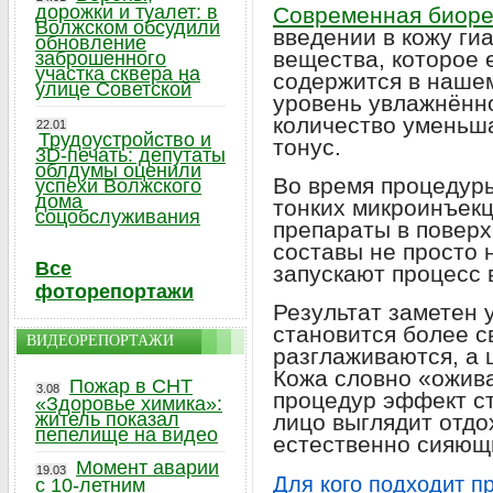
дорожки и туалет: в
Современная биоре
Волжском обсудили
введении в кожу ги
обновление
вещества, которое
заброшенного
участка сквера на
содержится в нашем
улице Советской
уровень увлажнённ
количество уменьша
22.01
Трудоустройство и
тонус.
3D-печать: депутаты
облдумы оценили
Во время процедур
успехи Волжского
дома
тонких микроинъек
соцобслуживания
препараты в поверх
составы не просто 
Все
запускают процесс 
фоторепортажи
Результат заметен 
становится более 
ВИДЕОРЕПОРТАЖИ
разглаживаются, а 
Кожа словно «ожива
Пожар в СНТ
3.08
процедур эффект с
«Здоровье химика»:
житель показал
лицо выглядит отд
пепелище на видео
естественно сияющ
Момент аварии
19.03
Для кого подходит п
с 10-летним