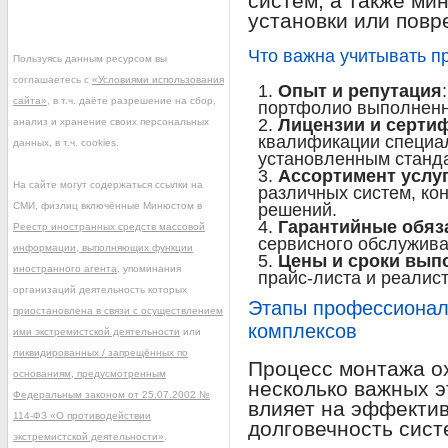
систем, а также ми
установки или повр
Что важна учитывать п
Пользуясь данным ресурсом вы
соглашаетесь с
«Условиями использования
Опыт и репутация
сайта»
, в т.ч. даёте разрешение на сбор,
портфолио выполненн
Лицензии и серти
анализ и хранение своих персональных
квалификации специал
данных, в т.ч. cookies.
установленным станд
Ассортимент услу
На сайте могут содержаться ссылки на
различных систем, ко
СМИ, физлиц включённые Минюстом в
решений.
Гарантийные обяз
Реестр иностранных средств массовой
сервисного обслужива
информации, выполняющих функции
Цены и сроки вып
иностранного агента
, упоминания
прайс-листа и реалис
организаций деятельность которых
Этапы профессионал
приостановлена в связи с осуществлением
комплексов
ими экстремистской деятельности
или
ликвидированных / запрещённых по
Процесс монтажа о
основаниям, предусмотренным
несколько важных э
Федеральным законом от 25.07.2002 №
влияет на эффекти
114-ФЗ «О противодействии
долговечность сист
экстремистской деятельности»
.