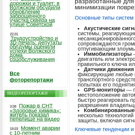
разработанные для
дорожки и туалет: в
минимизации повре
Волжском обсудили
обновление
заброшенного
Основные типы систем 
участка сквера на
улице Советской
Акустические сиг
системы, реагирующи
22.01
Трудоустройство и
несанкционированного
3D-печать: депутаты
сопровождаются гром
облдумы оценили
отпугивающим злоум
успехи Волжского
Иммобилизаторы
—
дома
двигатель или электр
соцобслуживания
правильного ключа ил
Датчики движения
Все
фиксирующие любые и
транспортного средств
фоторепортажи
попытках его подняти
GPS-мониторы
— п
ВИДЕОРЕПОРТАЖИ
местоположение авто
быстро реагировать п
разрешения владельц
Пожар в СНТ
3.08
Комбинированные
«Здоровье химика»:
житель показал
несколько технологи
пепелище на видео
защиты, включая сиг
Момент аварии
Ключевые тенденции и
19.03
с 10-летним