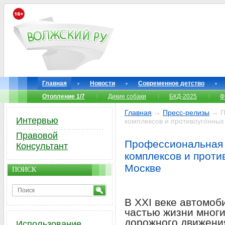
Главная
Новости
Современное детство
Отопление 1/7
Дикие собаки
БКД-2025
Ф
Главная
→
Пресс-релизы
→ П
Интервью
комплексов и противоугонных 
Правовой
Профессиональная 
Консультант
комплексов и проти
Москве
ПОИСК
В XXI веке автомоб
частью жизни многи
дорожного движения
Использование