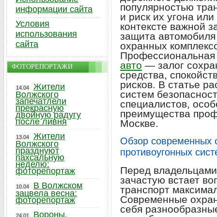
популярностью тран
информации сайта
и риск их угона или
Условия
контексте важной з
использования
защита автомобиля
сайта
охранных комплексо
Профессиональна
авто
— залог сохра
ФОТОРЕПОРТАЖИ
средства, спокойст
рисков. В статье р
Жители
14.04
систем безопасност
Волжского
запечатлели
специалистов, особ
прекрасную
преимущества проф
двойную радугу
после ливня
Москве.
Жители
13.04
Обзор современных 
Волжского
празднуют
противоугонных сист
пахсальную
неделю:
Перед владельцами
фоторепортаж
зачастую встает во
В Волжском
10.04
транспорт максима
зацвела весна:
Современные охран
фоторепортаж
себя разнообразные
Вороны,
24.01