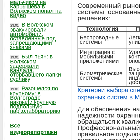
мальчиком на
Современный рынок
Карбышева в
Волжском попал на
системы, основанн
видео
решениях:
В Волжском
23.01
Технология
П
эвакуировали
автомобили,
Беспроводные
Легк
оставленные под
системы
уни
запрещающими
знаками
Интеграция с
Уда
Был пьян: в
мобильными
конт
19.01
приложениями
опо
Волжском
задержали
Выс
вандала,
Биометрические
защ
оторвавшего лапки
системы
инд
суслику
дос
Разошелся по
Критерии выбора спе
19.01
крупному: в
охранных систем в М
Волгограде
накрыли крупную
подпольную
Для обеспечения н
нарколабораторию
надежности охранн
обращаться к квал
Все
Профессиональный 
видеорепортажи
правильное подключ