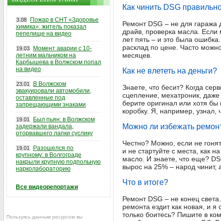
Как чинить DSG правильн
Пожар в СНТ «Здоровье
3.08
Ремонт DSG – не для гаража д
химика»: житель показал
драйв, проверка масла. Если 
пепелище на видео
лет пять – и это была ошибка
расклад по цене. Часто можно
Момент аварии с 10-
19.03
месяцев.
летним мальчиком на
Карбышева в Волжском попал
на видео
Как не влететь на деньги?
В Волжском
23.01
Знаете, что бесит? Когда серв
эвакуировали автомобили,
сцепление, мехатроник, даже 
оставленные под
берите оригинал или хотя бы
запрещающими знаками
коробку. Я, например, узнал,
Был пьян: в Волжском
19.01
Можно ли избежать ремо
задержали вандала,
оторвавшего лапки суслику
Честно? Можно, если не гонят
Разошелся по
19.01
и не стартуйте с места, как н
крупному: в Волгограде
масло. И знаете, что еще? DS
накрыли крупную подпольную
вырос на 25% – народ чинит,
нарколабораторию
Что в итоге?
Все видеорепортажи
Ремонт DSG – не конец света.
ремонта ездит как новая, и я
только боитесь? Пишите в ком
Пользуясь данным ресурсом вы