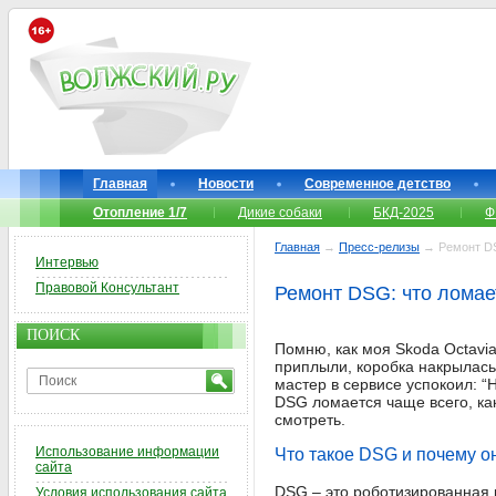
Главная
Новости
Современное детство
Отопление 1/7
Дикие собаки
БКД-2025
Ф
Главная
→
Пресс-релизы
→ Ремонт DSG
Интервью
Правовой Консультант
Ремонт DSG: что ломает
ПОИСК
Помню, как моя Skoda Octavia 
приплыли, коробка накрылась!
мастер в сервисе успокоил: “Н
DSG ломается чаще всего, как 
смотреть.
Использование информации
Что такое DSG и почему о
сайта
DSG – это роботизированная 
Условия использования сайта