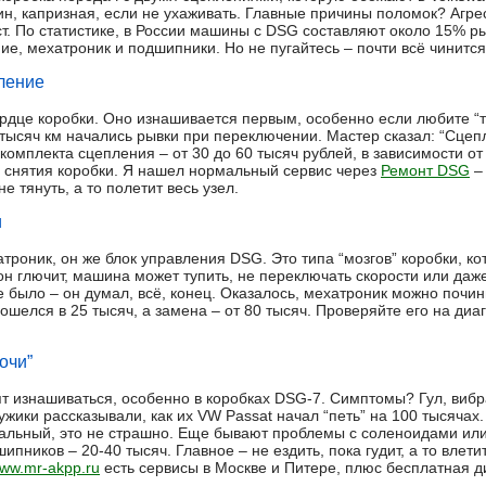
ин, капризная, если не ухаживать. Главные причины поломок? Агр
т. По статистике, в России машины с DSG составляют около 15% ры
е, мехатроник и подшипники. Но не пугайтесь – почти всё чинится,
ление
рдце коробки. Оно изнашивается первым, особенно если любите “та
тысяч км начались рывки при переключении. Мастер сказал: “Сцеп
омплекта сцепления – от 30 до 60 тысяч рублей, в зависимости о
з снятия коробки. Я нашел нормальный сервис через
Ремонт DSG
– 
е тянуть, а то полетит весь узел.
и
троник, он же блок управления DSG. Это типа “мозгов” коробки, ко
н глючит, машина может тупить, не переключать скорости или даж
ое было – он думал, всё, конец. Оказалось, мехатроник можно почин
бошелся в 25 тысяч, а замена – от 80 тысяч. Проверяйте его на диа
очи”
 изнашиваться, особенно в коробках DSG-7. Симптомы? Гул, вибра
мужики рассказывали, как их VW Passat начал “петь” на 100 тысячах
мальный, это не страшно. Еще бывают проблемы с соленоидами ил
ипников – 20-40 тысяч. Главное – не ездить, пока гудит, а то влет
www.mr-akpp.ru
есть сервисы в Москве и Питере, плюс бесплатная д