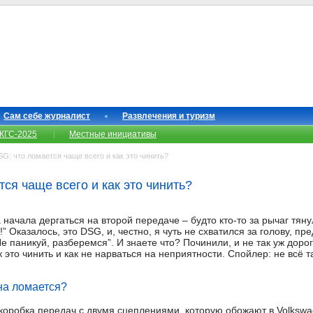
Сам себе журналист
Развлечения и туризм
КГС-2025
Местные инициативы
: что ломается чаще всего и как это чинить?
ся чаще всего и как это чинить?
начала дергаться на второй передаче – будто кто-то за рычаг тянул
” Оказалось, это DSG, и, честно, я чуть не схватился за голову, п
е паникуй, разберемся”. И знаете что? Починили, и не так уж дорог
это чинить и как не нарваться на неприятности. Спойлер: не всё та
на ломается?
коробка передач с двумя сцеплениями, которую обожают в Volkswag