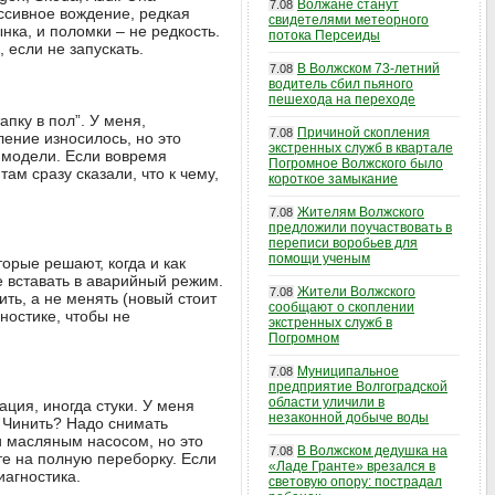
Волжане станут
7.08
ессивное вождение, редкая
свидетелями метеорного
нка, и поломки – не редкость.
потока Персеиды
 если не запускать.
В Волжском 73-летний
7.08
водитель сбил пьяного
пешехода на переходе
пку в пол”. У меня,
Причиной скопления
7.08
ление износилось, но это
экстренных служб в квартале
т модели. Если вовремя
Погромное Волжского было
там сразу сказали, что к чему,
короткое замыкание
Жителям Волжского
7.08
предложили поучаствовать в
переписи воробьев для
помощи ученым
торые решают, когда и как
е вставать в аварийный режим.
Жители Волжского
7.08
ить, а не менять (новый стоит
сообщают о скоплении
гностике, чтобы не
экстренных служб в
Погромном
Муниципальное
7.08
предприятие Волгоградской
области уличили в
ция, иногда стуки. У меня
незаконной добыче воды
. Чинить? Надо снимать
и масляным насосом, но это
В Волжском дедушка на
7.08
ите на полную переборку. Если
«Ладе Гранте» врезался в
иагностика.
световую опору: пострадал