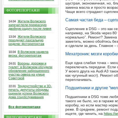
шустрая, экономичная, но, бл
замена масла и просто возрас
ФОТОРЕПОРТАЖИ
Чаще всего страдают сцеплени
Самая частая беда – сцеп
Жители Волжского
14.04
запечатлели прекрасную
Сцепление в DSG – это как се
двойную радугу после ливня
например, на Skoda через 80 
Жители Волжского
13.04
нормально”. Ремонт? Замена к
празднуют пахсальную
заметить, можно обойтись бе
неделю: фоторепортаж
и сделали за день. Главное – н
В Волжском зацвела
10.04
Мехатроник: мозги коробк
весна: фоторепортаж
Еще одна слабая точка – меха
Вороны, дорожки и
24.01
переключать передачи. Если о
туалет: в Волжском обсудили
обновление заброшенного
У моего друга на Audi A3 так
участка сквера на улице
как чугунный мост). Ремонт о
Советской
переплачивать.
Трудоустройство и 3D-
22.01
Подшипники и другие “мел
печать: депутаты облдумы
оценили успехи Волжского
Подшипники в DSG тоже любят
дома соцобслуживания
такого не было, но в гараже 
коробку, но если мастер нор
Все фоторепортажи
реже. В среднем, ремонт подш
ищете, где чинить, на
https://
ВИДЕОРЕПОРТАЖИ