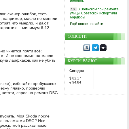
ребенок
В Волжском при ремонте
7.08
улицы Советской испортили
ка: сканер ошибок, тест-
бордюры
ня, например, масло не меняли
трят, что умерло, и дают
Ещё новое на сайте
е гарантию – минимум 6-12
СОЦСЕТИ
ьно чинится почти всё:
те. И не экономьте на масле –
куча лайфхаков, как не убить
КУРСЫ ВАЛЮТ
Сегодня
$ 82.17
€ 94.84
ч км), избегайте пробуксовок
– езжу плавно, проверяю
и, кстати, спрос на ремонт DSG
апускать. Моя Skoda после
сь с поломками DSG? Или
деюсь, мой рассказ помог