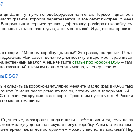
о?
яди Вани. Тут нужен спецоборудование и опыт. Первое – диагности
масло грязное, коробка перегревается, и всё летит быстрее. У ме
. В нормальном сервисе делают дефектовку: разбирают коробку, смо
 починить только часть узла, а не менять всё. И да, всегда просит
ис говорит: “Меняем коробку целиком!” Это развод на деньги. Реал
гидроблок. Мой совет: делайте диагностику в паре мест, сравнивай
 качественный аналог. А еще читайте
статьи про коробки DSG
– там 
 что каждые 40 тысяч км надо менять масло, и теперь слежу.
нта DSG?
ь и следить за коробкой.Регулярно меняйте масло (раз в 40-60 тыся
а гонках. У меня после ремонта всё ок, потому что я теперь умный 
G не такие уж хрупкие, как говорят. Просто им нужен уход. В Росси
 а не меняет машины.
 Сцепление, мехатроник, подшипники – всё это чинится, если не з
 сэкономил кучу денег, не покупая новую коробку. А вы сталкивали
ментариях, делитесь историями – может, у вас есть лайфхаки? На