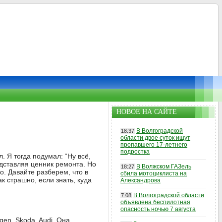
НОВОЕ НА САЙТЕ
В Волгоградской
18:37
области двое суток ищут
пропавшего 17-летнего
подростка
. Я тогда подумал: “Ну всё,
редставляя ценник ремонта. Но
В Волжском ГАЗель
18:27
о. Давайте разберем, что в
сбила мотоциклиста на
к страшно, если знать, куда
Александрова
В Волгоградской области
7.08
объявлена беспилотная
опасность ночью 7 августа
en, Skoda, Audi. Она