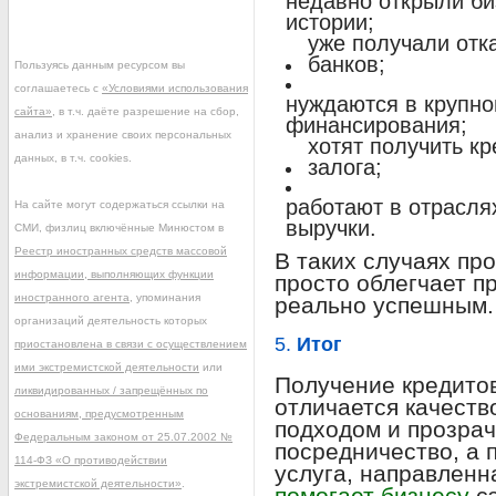
недавно открыли би
истории;
уже получали отк
банков;
Пользуясь данным ресурсом вы
соглашаетесь с
«Условиями использования
нуждаются в крупно
сайта»
, в т.ч. даёте разрешение на сбор,
финансирования;
анализ и хранение своих персональных
хотят получить кр
данных, в т.ч. cookies.
залога;
работают в отрасля
На сайте могут содержаться ссылки на
выручки.
СМИ, физлиц включённые Минюстом в
Реестр иностранных средств массовой
В таких случаях пр
информации, выполняющих функции
просто облегчает пр
иностранного агента
, упоминания
реально успешным.
организаций деятельность которых
5.
Итог
приостановлена в связи с осуществлением
ими экстремистской деятельности
или
Получение кредитов
ликвидированных / запрещённых по
отличается качеств
основаниям, предусмотренным
подходом и прозрач
Федеральным законом от 25.07.2002 №
посредничество, а
114-ФЗ «О противодействии
услуга, направленн
экстремистской деятельности»
.
помогает бизнесу
сэ