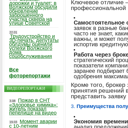
Ключевое отличие —
дорожки и туалет: в
Волжском обсудили
профессиональной 
обновление
заброшенного
участка сквера на
Самостоятельное 
улице Советской
заявок в разные ба
часто не знает, как
22.01
Трудоустройство и
важны, и может полу
3D-печать: депутаты
испортив кредитную
облдумы оценили
успехи Волжского
дома
Работа через брок
соцобслуживания
стратегический про
показатели компании
Все
заранее подбирает б
фоторепортажи
одобрения максима
Кроме того, брокер
ВИДЕОРЕПОРТАЖИ
принятия решений в
представить заявку
Пожар в СНТ
3.08
«Здоровье химика»:
3.
Преимущества полу
житель показал
пепелище на видео
Экономия времени
Момент аварии
19.03
с 10-летним
анализ предложений