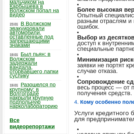
мальчиком на
Карбышева в
Более высокая ве
Волжском попал на
видео
Опытный специалист
разным отраслям и 
В Волжском
23.01
ошибок.
эвакуировали
автомобили,
оставленные под
Выбор из десятков
запрещающими
доступ к внутренни
знаками
специальные партн
Был пьян: в
19.01
Волжском
Минимизация риск
задержали
заявки не портят к
вандала,
случае отказа.
оторвавшего лапки
суслику
Сопровождение сд
Разошелся по
19.01
весь процесс — от 
крупному: в
получения средств.
Волгограде
накрыли крупную
подпольную
4.
Кому особенно пол
нарколабораторию
Услуги кредитного 
для предпринимател
Все
видеорепортажи