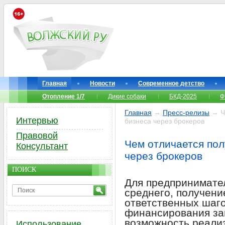
Главная
Новости
Современное детство
Отопление 1/7
Дикие собаки
БКД-2025
Ф
Главная
→
Пресс-релизы
→ Че
Интервью
бизнеса через брокеров
Правовой
Чем отличается пол
Консультант
через брокеров
ПОИСК
Для предпринимател
среднего, получени
ответственных шаго
финансирования за
возможность реали
Использование