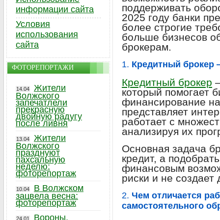
поддерживать оборо
информации сайта
2025 году банки пр
Условия
более строгие треб
использования
больше бизнесов о
сайта
брокерам.
1.
Кредитный брокер —
ФОТОРЕПОРТАЖИ
Кредитный брокер
—
Жители
14.04
который помогает б
Волжского
финансирование на
запечатлели
прекрасную
представляет интер
двойную радугу
работает с множест
после ливня
анализируя их прог
Жители
13.04
Волжского
Основная задача бр
празднуют
кредит, а подобрать
пахсальную
неделю:
финансовым возмож
фоторепортаж
риски и не создает 
В Волжском
10.04
2.
Чем отличается раб
зацвела весна:
фоторепортаж
самостоятельного об
Вороны,
24.01