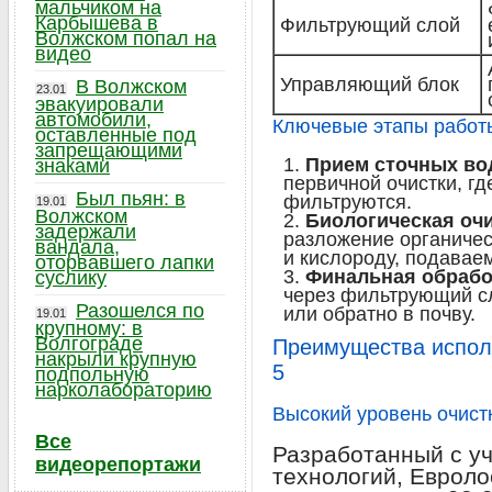
мальчиком на
Карбышева в
Фильтрующий слой
Волжском попал на
видео
Управляющий блок
В Волжском
23.01
эвакуировали
автомобили,
Ключевые этапы работ
оставленные под
запрещающими
Прием сточных во
знаками
первичной очистки, г
Был пьян: в
фильтруются.
19.01
Волжском
Биологическая оч
задержали
разложение органичес
вандала,
и кислороду, подавае
оторвавшего лапки
Финальная обрабо
суслику
через фильтрующий сл
Разошелся по
или обратно в почву.
19.01
крупному: в
Волгограде
Преимущества испол
накрыли крупную
5
подпольную
нарколабораторию
Высокий уровень очист
Все
Разработанный с у
видеорепортажи
технологий, Евроло