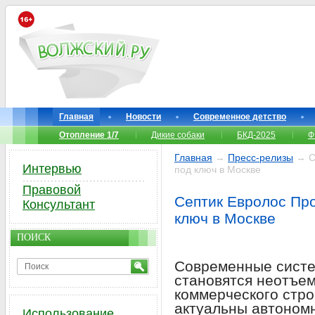
Главная
Новости
Современное детство
Отопление 1/7
Дикие собаки
БКД-2025
Ф
Главная
→
Пресс-релизы
→ Се
Интервью
под ключ в Москве
Правовой
Септик Евролос Про
Консультант
ключ в Москве
ПОИСК
Современные систе
становятся неотъе
коммерческого стро
актуальны автоном
Использование