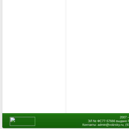
2007 
ЭЛ № ФС77-57666 выдано Р
Контакты: admin
@
volzsky.ru, (