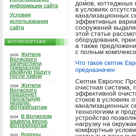
домов, коттеджных 
информации сайта
в условиях отсутст
Условия
канализационных с
эффективных вариа
использования
сооружений выделя
сайта
этой статье рассмо
оборудования, преи
ФОТОРЕПОРТАЖИ
а также предложен
с полным комплексо
Жители
14.04
Волжского
Что такое септик Евр
запечатлели
прекрасную
предназначен
двойную радугу
после ливня
Септик Евролос Пр
Жители
очистная система, 
13.04
Волжского
эффективной очист
празднуют
пахсальную
стоков в условиях 
неделю:
канализационных с
фоторепортаж
технологиям и прод
В Волжском
устройство позволя
10.04
зацвела весна:
нагрузку на окружа
фоторепортаж
комфортные услови
Вороны,
частных и дачных п
24.01