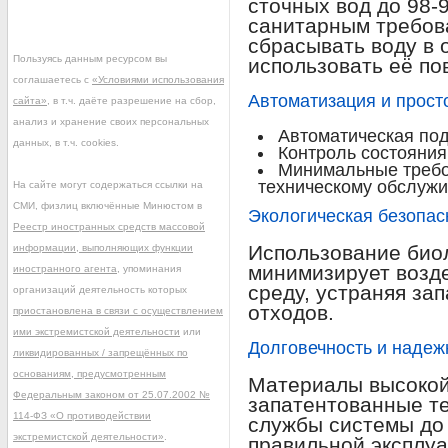
сточных вод до 98-
санитарным требов
сбрасывать воду в
Пользуясь данным ресурсом вы
использовать её по
соглашаетесь с
«Условиями использования
Автоматизация и прост
сайта»
, в т.ч. даёте разрешение на сбор,
анализ и хранение своих персональных
Автоматическая под
данных, в т.ч. cookies.
Контроль состояния
Минимальные требо
техническому обслуж
На сайте могут содержаться ссылки на
СМИ, физлиц включённые Минюстом в
Экологическая безопас
Реестр иностранных средств массовой
Использование биол
информации, выполняющих функции
минимизирует возд
иностранного агента
, упоминания
среду, устраняя за
организаций деятельность которых
отходов.
приостановлена в связи с осуществлением
ими экстремистской деятельности
или
Долговечность и надеж
ликвидированных / запрещённых по
основаниям, предусмотренным
Материалы высокой
Федеральным законом от 25.07.2002 №
запатентованные те
114-ФЗ «О противодействии
службы системы до 
экстремистской деятельности»
.
правильной эксплу