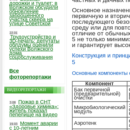
дорожки и туалет: в
Волжском обсудили
Основное назначен
обновление
заброшенного
первичную и вторич
участка сквера на
последующего безо
улице Советской
среду или для повт
отличие от обычны
22.01
Трудоустройство и
5 не только миними
3D-печать: депутаты
и гарантирует высо
облдумы оценили
успехи Волжского
дома
Конструкция и принц
соцобслуживания
5
Все
Основные компоненты 
фоторепортажи
Компонент
Бак первичной
ВИДЕОРЕПОРТАЖИ
(предварительной)
очистки
Пожар в СНТ
3.08
«Здоровье химика»:
Микробиологический
житель показал
модуль
пепелище на видео
Аэротенк
Момент аварии
19.03
с 10-летним