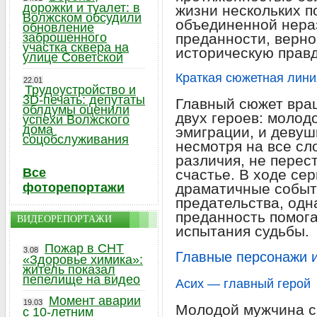
дорожки и туалет: в
жизни нескольких п
Волжском обсудили
объединенной нера
обновление
заброшенного
преданности, верно
участка сквера на
историческую правд
улице Советской
Краткая сюжетная лини
22.01
Трудоустройство и
3D-печать: депутаты
Главный сюжет вра
облдумы оценили
двух героев: молод
успехи Волжского
дома
эмиграции, и девуш
соцобслуживания
несмотря на все сл
различия, не перес
Все
счастье. В ходе се
фоторепортажи
драматичные событи
предательства, одн
преданность помога
ВИДЕОРЕПОРТАЖИ
испытания судьбы.
Пожар в СНТ
3.08
Главные персонажи и
«Здоровье химика»:
житель показал
пепелище на видео
Асих — главный герой
Момент аварии
19.03
Молодой мужчина с
с 10-летним