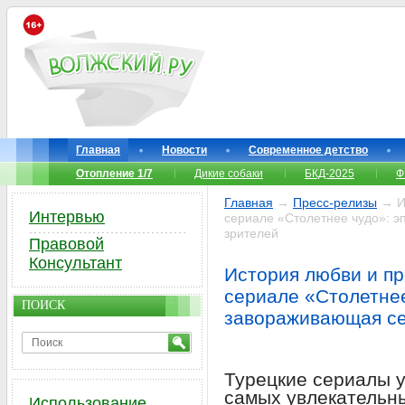
Главная
Новости
Современное детство
Отопление 1/7
Дикие собаки
БКД-2025
Ф
Главная
→
Пресс-релизы
→ Ис
Интервью
сериале «Столетнее чудо»: 
зрителей
Правовой
Консультант
История любви и пр
сериале «Столетнее
ПОИСК
завораживающая се
Турецкие сериалы 
самых увлекательн
Использование