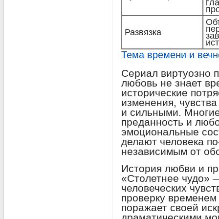
гл
пр
Об
пе
Развязка
за
ис
Тема времени и вечн
Сериал виртуозно п
любовь не знает вр
исторические потря
изменения, чувства
и сильными. Многие
преданность и любо
эмоциональные сост
делают человека п
независимым от обс
История любви и пр
«Столетнее чудо» —
человеческих чувст
проверку временем 
поражает своей ис
драматическими мо