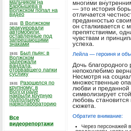
мальчиком на
многими внутренни
Карбышева в
— это история борь
Волжском попал на
отличается честнос
видео
преданностью свои
В Волжском
23.01
он сталкивается с 
эвакуировали
препятствиями, одн
автомобили,
оставленные под
чувствам и принцип
запрещающими
успеха.
знаками
Был пьян: в
Лейла — героиня и объ
19.01
Волжском
задержали
Дочь благородного 
вандала,
оторвавшего лапки
непоколебимо верна
суслику
Несмотря на социа
множественные опас
Разошелся по
19.01
крупному: в
любви и преданной 
Волгограде
символизирует стойк
накрыли крупную
любовь становится
подпольную
нарколабораторию
сюжета.
Обратите внимание:
Все
видеорепортажи
Через персонажей 