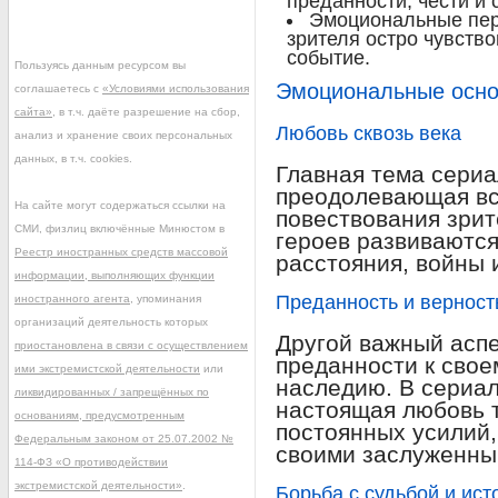
преданности, чести и
Эмоциональные пер
зрителя остро чувств
событие.
Пользуясь данным ресурсом вы
Эмоциональные осно
соглашаетесь с
«Условиями использования
сайта»
, в т.ч. даёте разрешение на сбор,
Любовь сквозь века
анализ и хранение своих персональных
данных, в т.ч. cookies.
Главная тема сериа
преодолевающая вс
На сайте могут содержаться ссылки на
повествования зрит
СМИ, физлиц включённые Минюстом в
героев развиваются
Реестр иностранных средств массовой
расстояния, войны 
информации, выполняющих функции
Преданность и верност
иностранного агента
, упоминания
организаций деятельность которых
Другой важный аспе
приостановлена в связи с осуществлением
преданности к свое
ими экстремистской деятельности
или
наследию. В сериал
ликвидированных / запрещённых по
настоящая любовь 
основаниям, предусмотренным
постоянных усилий,
Федеральным законом от 25.07.2002 №
своими заслуженны
114-ФЗ «О противодействии
экстремистской деятельности»
.
Борьба с судьбой и ис