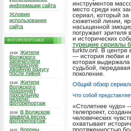
инструментов масс
информации сайта
место среди них за
Условия
сериал, который за
использования
сюжетной линии, яр
насыщенной эмоци
сайта
погружает зрителя 
и исторических соб
ФОТОРЕПОРТАЖИ
турецкие сериалы 
turktv.onl. В центр
Жители
14.04
— история любви и 
Волжского
запечатлели
которая выдержала
прекрасную
судьбой, передавая
двойную радугу
поколение.
после ливня
Жители
13.04
Общий обзор сериал
Волжского
празднуют
пахсальную
Что собой представляе
неделю:
фоторепортаж
«Столетнее чудо» 
телепроект, создан
В Волжском
10.04
зацвела весна:
человеческих чувст
фоторепортаж
охватывает историч
протяженностью бол
Вороны,
24.01