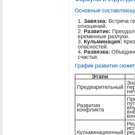
Основные составляющи
Завязка:
Встреча г
отношений.
Развитие:
Преодол
временные разлуки.
Кульминация:
Криз
опасностей.
Развязка:
Объедине
счастье.
График развития сюже
Этапи
Зн
Предварительный
пе
на
Пр
пут
Развития
вн
конфликта
вн
ко
Ре
ис
Кульминационный
ре