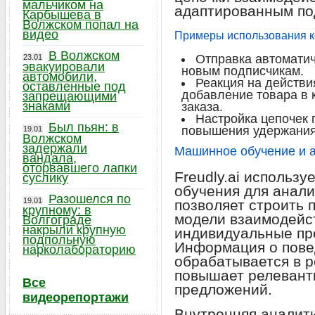
мальчиком на
адаптированным по
Карбышева в
Волжском попал на
видео
Примеры использования к
В Волжском
Отправка автоматич
23.01
эвакуировали
новым подписчикам.
автомобили,
Реакция на действи
оставленные под
добавление товара в 
запрещающими
знаками
заказа.
Настройка цепочек
Был пьян: в
повышения удержания
19.01
Волжском
задержали
Машинное обучение и 
вандала,
оторвавшего лапки
Freudly.ai использ
суслику
обучения для анали
Разошелся по
19.01
позволяет строить 
крупному: в
модели взаимодейс
Волгограде
накрыли крупную
индивидуальные пр
подпольную
Информация о пове
нарколабораторию
обрабатывается в р
повышает релевант
Все
предложений.
видеорепортажи
Внутренняя аналит