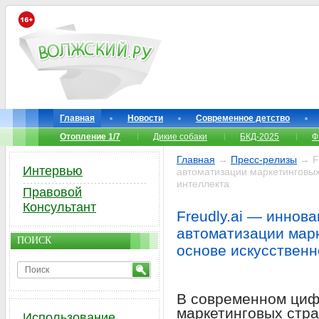
Главная
Новости
Современное детство
Отопление 1/7
Дикие собаки
БКД-2025
Ф
Главная
→
Пресс-релизы
→ Fr
Интервью
автоматизации маркетинговых
интеллекта
Правовой
Консультант
Freudly.ai — иннов
автоматизации мар
ПОИСК
основе искусственн
В современном циф
маркетинговых стра
Использование