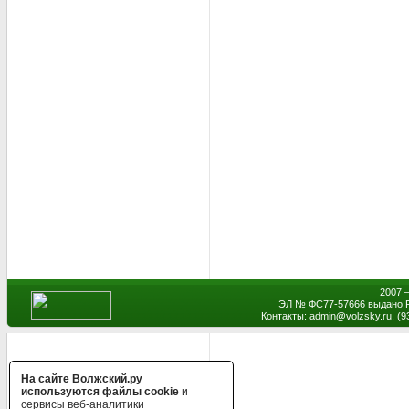
2007 
ЭЛ № ФС77-57666 выдано Р
Контакты: admin
@
volzsky.ru, (
На сайте Волжский.ру
используются файлы cookie
и
сервисы веб-аналитики