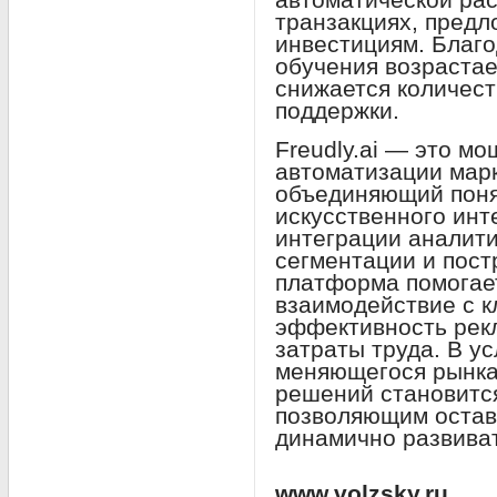
транзакциях, предл
инвестициям. Благ
обучения возрастае
снижается количест
поддержки.
Freudly.ai — это м
автоматизации марк
объединяющий поня
искусственного инт
интеграции аналити
сегментации и пос
платформа помогае
взаимодействие с к
эффективность рек
затраты труда. В у
меняющегося рынка
решений становитс
позволяющим остав
динамично развиват
www.volzsky.ru