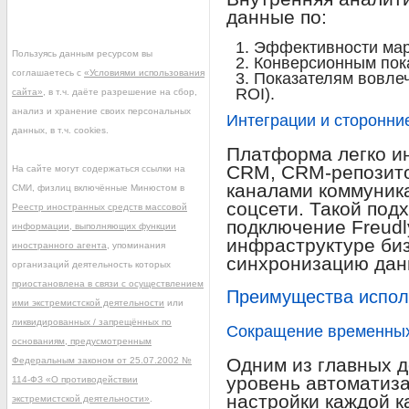
данные по:
Эффективности мар
Пользуясь данным ресурсом вы
Конверсионным пока
соглашаетесь с
«Условиями использования
Показателям вовлеч
ROI).
сайта»
, в т.ч. даёте разрешение на сбор,
анализ и хранение своих персональных
Интеграции и сторонни
данных, в т.ч. cookies.
Платформа легко и
CRM, CRM-репозит
На сайте могут содержаться ссылки на
каналами коммуник
СМИ, физлиц включённые Минюстом в
соцсети. Такой под
Реестр иностранных средств массовой
подключение Freudl
информации, выполняющих функции
инфраструктуре биз
иностранного агента
, упоминания
синхронизацию дан
организаций деятельность которых
приостановлена в связи с осуществлением
Преимущества исполь
ими экстремистской деятельности
или
ликвидированных / запрещённых по
Сокращение временных 
основаниям, предусмотренным
Одним из главных д
Федеральным законом от 25.07.2002 №
уровень автоматиза
114-ФЗ «О противодействии
настройки каждой 
экстремистской деятельности»
.