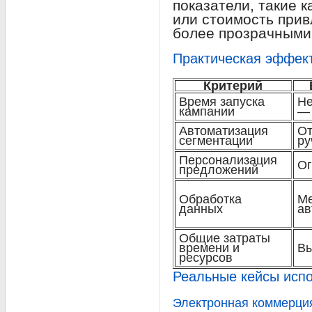
показатели, такие 
или стоимость прив
более прозрачными
Практическая эффект
Критерий
Время запуска
Не
кампании
— 
Автоматизация
От
сегментации
ру
Персонализация
Ог
предложений
Обработка
М
данных
ав
Общие затраты
времени и
Вы
ресурсов
Реальные кейсы исп
Электронная коммерци