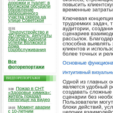
дорожки и туалет: в
повысить клиентску
Волжском обсудили
временные затраты 
обновление
заброшенного
участка сквера на
Ключевая концепция
улице Советской
трудоемких задач, 
аудитории, создан
22.01
Трудоустройство и
сценариев взаимод
3D-печать: депутаты
рассылок. Благода
облдумы оценили
успехи Волжского
способна выявлять 
дома
клиентов и использ
соцобслуживания
более точных и ре
Все
Основные функцион
фоторепортажи
Интуитивный визуальны
ВИДЕОРЕПОРТАЖИ
Одной из главных о
является удобный 
Пожар в СНТ
3.08
создавать сложные
«Здоровье химика»:
житель показал
сценарии без необ
пепелище на видео
Пользователи могу
блоки действий, ус
Момент аварии
19.03
с 10-летним
цепочки взаимодей