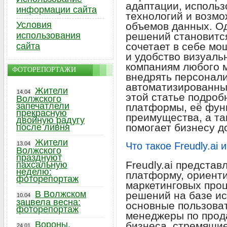
адаптации, исполь
информации сайта
технологий и возм
Условия
объемов данных. Од
использования
решений становит
сочетает в себе мо
сайта
и удобство визуаль
компаниям любого 
ФОТОРЕПОРТАЖИ
внедрять персонал
автоматизированны
Жители
14.04
этой статье подро
Волжского
запечатлели
платформы, её фун
прекрасную
преимущества, а та
двойную радугу
помогает бизнесу д
после ливня
Жители
13.04
Что такое Freudly.ai
Волжского
празднуют
Freudly.ai предста
пахсальную
неделю:
платформу, ориент
фоторепортаж
маркетинговых про
В Волжском
решений на базе ис
10.04
зацвела весна:
основные пользова
фоторепортаж
менеджеры по прод
Вороны,
бизнеса, стремящие
24.01