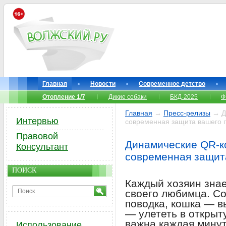
Главная
Новости
Современное детство
Отопление 1/7
Дикие собаки
БКД-2025
Ф
Главная
→
Пресс-релизы
→ Ди
Интервью
современная защита вашего 
Правовой
Динамические QR-к
Консультант
современная защит
ПОИСК
Каждый хозяин знае
своего любимца. Со
поводка, кошка — в
— улететь в открыт
важна каждая минут
Использование