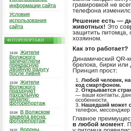
гравировкой не все
информации сайта
телефона изменилс
Условия
Решение есть — д
использования
животных!
Это сов
сайта
защитить питомца, 
хозяином.
ФОТОРЕПОРТАЖИ
Как это работает?
Жители
14.04
Волжского
Динамический QR-ко
запечатлели
брелока, бирки или 
прекрасную
двойную радугу
Принцип прост:
после ливня
Любой человек, н
Жители
13.04
код смартфоном.
Волжского
Открывается стра
празднуют
пахсальную
— ваши контакты, дан
неделю:
особенности.
фоторепортаж
Нашедший может с
телефон, мессенджер 
В Волжском
10.04
зацвела весна:
Главное преимуще
фоторепортаж
в любой момент
. 
Вороны,
у питомца появилис
24.01