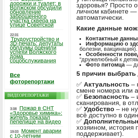
дорожки и туалет: в
здоровья? Просто 
Волжском обсудили
личном кабинете — 
обновление
заброшенного
автоматически.
участка сквера на
улице Советской
Какие данные мож
22.01
Контактные данны
Трудоустройство и
3D-печать: депутаты
Информацию о зд
облдумы оценили
болезни, вакцинация).
успехи Волжского
Особенности пове
дома
"дружелюбный к детям
соцобслуживания
Фото питомца
— дл
5 причин выбрать
Все
фоторепортажи
✅
Актуальность
– 
смене номера или а
ВИДЕОРЕПОРТАЖИ
✅
Безопасность
– 
сканирования, в от
Пожар в СНТ
✅
Удобство
– не н
3.08
«Здоровье химика»:
всё доступно в один
житель показал
✅
Дополнительны
пепелище на видео
хозяином, история 
Момент аварии
19.03
поддерживает).
с 10-летним