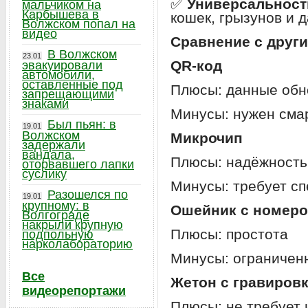
✅
Универсальност
мальчиком на
Карбышева в
кошек, грызунов и 
Волжском попал на
видео
Сравнение с друг
В Волжском
23.01
QR-код
эвакуировали
автомобили,
оставленные под
Плюсы: данные обн
запрещающими
знаками
Минусы: нужен сма
Был пьян: в
19.01
Волжском
Микрочип
задержали
вандала,
Плюсы: надёжность,
оторвавшего лапки
суслику
Минусы: требует сп
Разошелся по
19.01
крупному: в
Ошейник с номер
Волгограде
накрыли крупную
Плюсы: простота
подпольную
нарколабораторию
Минусы: ограничен
Все
Жетон с гравиров
видеорепортажи
Плюсы: не требует 