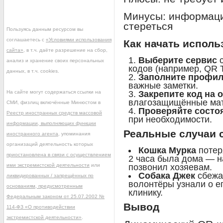
Минусы: информаци
стереться
Пользуясь данным ресурсом вы
соглашаетесь с
«Условиями использования
Как начать исполь
сайта»
, в т.ч. даёте разрешение на сбор,
Выберите сервис
с
анализ и хранение своих персональных
кодов (например, QR Ti
данных, в т.ч. cookies.
Заполните профи
важные заметки.
На сайте могут содержаться ссылки на
Закрепите код на 
влагозащищённые ма
СМИ, физлиц включённые Минюстом в
Проверяйте состо
Реестр иностранных средств массовой
при необходимости.
информации, выполняющих функции
Реальные случаи 
иностранного агента
, упоминания
организаций деятельность которых
Кошка Мурка
потер
приостановлена в связи с осуществлением
2 часа была дома — н
ими экстремистской деятельности
или
позвонил хозяевам.
Собака Джек
сбежал
ликвидированных / запрещённых по
волонтёры узнали о е
основаниям, предусмотренным
клинику.
Федеральным законом от 25.07.2002 №
Вывод
114-ФЗ «О противодействии
экстремистской деятельности»
.