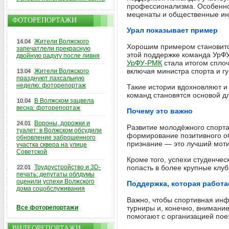
профессионализма. Особенно в
меценаты и общественные ин
ФОТОРЕПОРТАЖИ
Урал показывает пример
Жители Волжского
14.04
Хорошим примером становится
запечатлели прекрасную
этой поддержке команда УрФУ
двойную радугу после ливня
УрФУ-РМК
стала итогом сплоч
включая министра спорта и г
Жители Волжского
13.04
празднуют пахсальную
неделю: фоторепортаж
Такие истории вдохновляют и
команд становятся основой д
В Волжском зацвела
10.04
весна: фоторепортаж
Почему это важно
Вороны, дорожки и
24.01
Развитие молодёжного спорта
туалет: в Волжском обсудили
формирование позитивного обр
обновление заброшенного
признание — это лучший мотив
участка сквера на улице
Советской
Кроме того, успехи студенчес
Трудоустройство и 3D-
попасть в более крупные клу
22.01
печать: депутаты облдумы
оценили успехи Волжского
Поддержка, которая работа
дома соцобслуживания
Важно, чтобы спортивная инф
Все фоторепортажи
турниры и, конечно, внимани
помогают с организацией поез
ВИДЕОРЕПОРТАЖИ