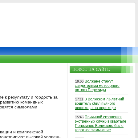
НОВОЕ НА САЙТЕ
Волжане станут
19:00
свидетелями метеорного
потока Персеиды
 к результату и гордость за
В Волжском 73-летний
17:11
и развитию командных
водитель сбил пьяного
новятся символами
пешехода на переходе
Причиной скопления
15:45
экстренных служб в квартале
Погромное Волжского было
короткое замыкание
ивации и комплексной
монстрируют высокий уровень