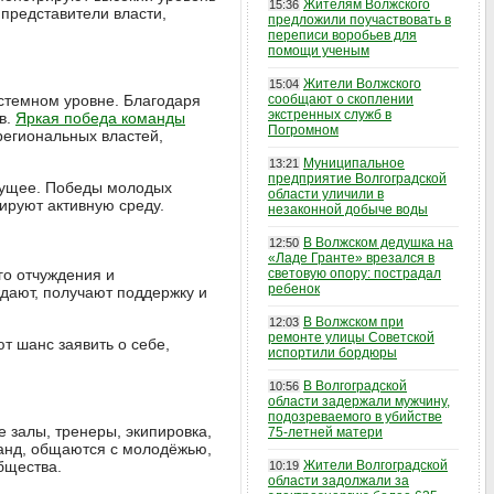
Жителям Волжского
15:36
 представители власти,
предложили поучаствовать в
переписи воробьев для
помощи ученым
Жители Волжского
15:04
стемном уровне. Благодаря
сообщают о скоплении
экстренных служб в
в.
Яркая победа команды
Погромном
региональных властей,
Муниципальное
13:21
предприятие Волгоградской
удущее. Победы молодых
области уличили в
ируют активную среду.
незаконной добыче воды
В Волжском дедушка на
12:50
«Ладе Гранте» врезался в
го отчуждения и
световую опору: пострадал
ребенок
ждают, получают поддержку и
В Волжском при
12:03
ремонте улицы Советской
т шанс заявить о себе,
испортили бордюры
В Волгоградской
10:56
области задержали мужчину,
подозреваемого в убийстве
 залы, тренеры, экипировка,
75-летней матери
манд, общаются с молодёжью,
бщества.
Жители Волгоградской
10:19
области задолжали за