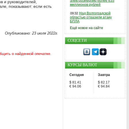
электроэнергию более 635
в и руководителей,
миллионов рублей
але, показывают: если есть
Над Волгоградской
09:32
областью отразили атаку
БПЛА
Ещё новое на сайте
Опубликовано: 23 июля 2022г.
СОЦСЕТИ
КУРСЫ ВАЛЮТ
Сегодня
Завтра
$ 81.41
$ 82.17
€ 94.06
€ 94.84