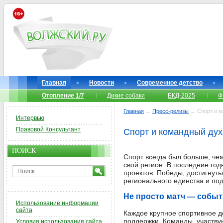
Главная
Новости
Современное детство
Отопление 1/7
Дикие собаки
БКД-2025
Ф
Главная
→
Пресс-релизы
→ Спорт и ко
Интервью
Правовой Консультант
Спорт и командный дух
ПОИСК
Спорт всегда был больше, чем
свой регион. В последние го
проектов. Победы, достигнут
регионального единства и по
Не просто матч — событ
Использование информации
сайта
Каждое крупное спортивное д
поддержки. Команды, участву
Условия использования сайта