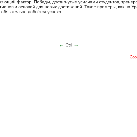
ющий фактор. Победы, достигнутые усилиями студентов, тренеро
гионов и основой для новых достижений. Такие примеры, как на Ур
 обязательно добьётся успеха.
←
→
Ctrl