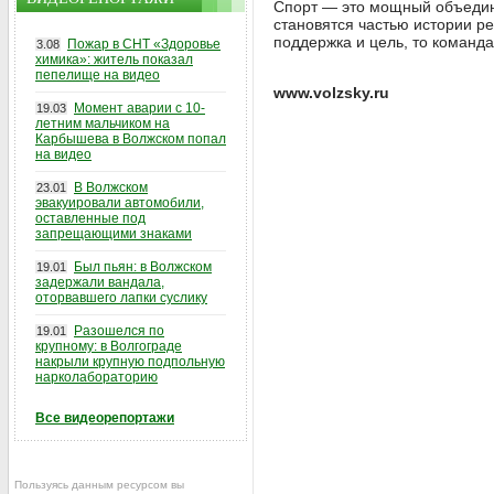
Спорт — это мощный объединя
становятся частью истории ре
поддержка и цель, то команда
Пожар в СНТ «Здоровье
3.08
химика»: житель показал
пепелище на видео
www.volzsky.ru
Момент аварии с 10-
19.03
летним мальчиком на
Карбышева в Волжском попал
на видео
В Волжском
23.01
эвакуировали автомобили,
оставленные под
запрещающими знаками
Был пьян: в Волжском
19.01
задержали вандала,
оторвавшего лапки суслику
Разошелся по
19.01
крупному: в Волгограде
накрыли крупную подпольную
нарколабораторию
Все видеорепортажи
Пользуясь данным ресурсом вы