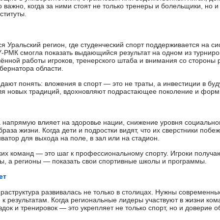
ажно, когда за ними стоят не только тренеры и болельщики, но и
ституты.
 Уральский регион, где студенческий спорт поддерживается на си
-РМК смогла показать выдающийся результат на одном из турниро
ённой работы игроков, тренерского штаба и внимания со стороны 
убернатора области.
 дают понять: вложения в спорт — это не траты, а инвестиции в б
ля новых традиций, вдохновляют подрастающее поколение и форм
 напрямую влияет на здоровье нации, снижение уровня социально
аза жизни. Когда дети и подростки видят, что их сверстники побе
атор для выхода на поле, в зал или на стадион.
ких команд — это шаг к профессиональному спорту. Игроки получаю
бы, а регионы — показать свои спортивные школы и программы.
ет
раструктура развивалась не только в столицах. Нужны современные
е к результатам. Когда региональные лидеры участвуют в жизни ко
док и тренировок — это укрепляет не только спорт, но и доверие о