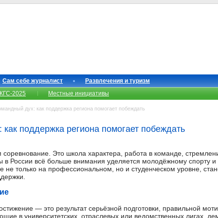
Сам себе журналист
Развлечения и туризм
КГС-2025
Местные инициативы
мандный дух: как поддержка региона помогает побеждать
: как поддержка региона помогает побеждать
 соревнование. Это школа характера, работа в команде, стремление
ды в России всё больше внимания уделяется молодёжному спорту 
ые не только на профессиональном, но и студенческом уровне, ста
ддержки.
ие
остижение — это результат серьёзной подготовки, правильной мот
ющие в университетских, отраслевых или ведомственных лигах, де