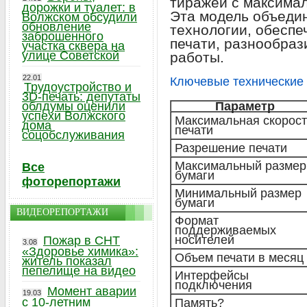
тиражей с максимал
дорожки и туалет: в
Эта модель объеди
Волжском обсудили
обновление
технологии, обесп
заброшенного
печати, разнообраз
участка сквера на
улице Советской
работы.
22.01
Ключевые технические 
Трудоустройство и
3D-печать: депутаты
облдумы оценили
Параметр
успехи Волжского
Максимальная скорост
дома
печати
соцобслуживания
Разрешение печати
Максимальный размер
Все
бумаги
фоторепортажи
Минимальный размер
бумаги
ВИДЕОРЕПОРТАЖИ
Формат
поддерживаемых
носителей
Пожар в СНТ
3.08
«Здоровье химика»:
Объем печати в месяц
житель показал
пепелище на видео
Интерфейсы
подключения
Момент аварии
19.03
с 10-летним
Память?