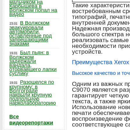
мальчиком на
Такие характеристи
Карбышева в
Волжском попал на
востребованным ср
видео
типографий, печатн
внутренней докумен
В Волжском
23.01
эвакуировали
Надежная производ
автомобили,
большого спектра н
оставленные под
реализовать самые
запрещающими
знаками
необходимости при
устройств.
Был пьян: в
19.01
Волжском
задержали
Преимущества Xerox 
вандала,
оторвавшего лапки
Высокое качество и точ
суслику
Разошелся по
Одним из важных п
19.01
крупному: в
C9070 является раз
Волгограде
накрыли крупную
гарантирует четку
подпольную
текста, а также ярк
нарколабораторию
Использование нов
печати обеспечивае
Все
воспроизведение ф
видеорепортажи
соответствующее с