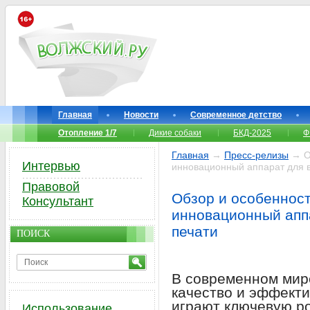
Главная
Новости
Современное детство
Отопление 1/7
Дикие собаки
БКД-2025
Ф
Главная
→
Пресс-релизы
→ Об
Интервью
инновационный аппарат для 
Правовой
Обзор и особенност
Консультант
инновационный апп
печати
ПОИСК
В современном мир
качество и эффекти
играют ключевую ро
Использование