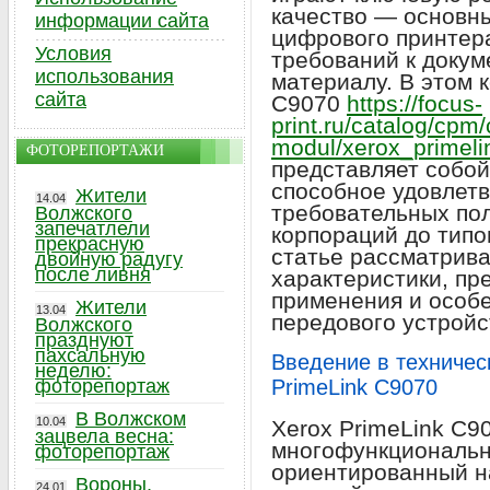
качество — основн
информации сайта
цифрового принтер
Условия
требований к докум
использования
материалу. В этом к
сайта
C9070
https://focus-
print.ru/catalog/cpm
modul/xerox_primel
ФОТОРЕПОРТАЖИ
представляет собо
способное удовлет
Жители
14.04
требовательных пол
Волжского
запечатлели
корпораций до типо
прекрасную
статье рассматрив
двойную радугу
после ливня
характеристики, п
применения и особе
Жители
13.04
передового устройс
Волжского
празднуют
пахсальную
Введение в техничес
неделю:
фоторепортаж
PrimeLink C9070
В Волжском
10.04
Xerox PrimeLink C9
зацвела весна:
многофункциональн
фоторепортаж
ориентированный н
Вороны,
24.01