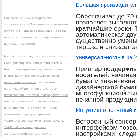
Большая производитель
Обеспечивая до 70 
Пользуясь данным ресурсом вы
позволяет выполнят
соглашаетесь с
«Условиями использования
кратчайшие сроки. 
сайта»
, в т.ч. даёте разрешение на сбор,
автоматическая дву
анализ и хранение своих персональных
существенно умень
данных, в т.ч. cookies.
тиража и снижает 
Универсальность в раб
На сайте могут содержаться ссылки на
СМИ, физлиц включённые Минюстом в
Принтер поддержив
Реестр иностранных средств массовой
носителей: начина
информации, выполняющих функции
бумаг и заканчивая
иностранного агента
, упоминания
дизайнерской бумаг
организаций деятельность которых
многофункциональн
приостановлена в связи с осуществлением
печатной продукции
ими экстремистской деятельности
или
ликвидированных / запрещённых по
Интуитивно понятный 
основаниям, предусмотренным
Встроенный сенсор
Федеральным законом от 25.07.2002 №
интерфейсом позвол
114-ФЗ «О противодействии
настройками, следи
экстремистской деятельности»
.