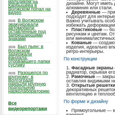
мальчиком на
дизайне. Могут иметь
Карбышева в
алюминия или стали.
Волжском попал на
Деревянные
— прид
видео
подходят для интерье
В Волжском
Важно учитывать особ
23.01
эвакуировали
избежать деформации 
автомобили,
Пластиковые
— бол
оставленные под
рисункам и цветам. О
запрещающими
или минималистичных
знаками
Кованые
— создают
Был пьян: в
изделия, идеально вп
19.01
Волжском
ретро-интерьеры.
задержали
вандала,
По конструкции
оторвавшего лапки
суслику
Фасадные экраны
радиатор, скрывая ег
Разошелся по
19.01
Рамочные
— закрыв
крупному: в
Волгограде
оставляя видимыми н
накрыли крупную
Открытые решетк
подпольную
декоративных решето
нарколабораторию
вентиляцию и теплоо
По форме и дизайну
Все
видеорепортажи
Прямоугольные — к
вариант.