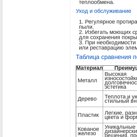
теплообмена.
Уход и обслуживание
Регулярное протира
пыли.
Избегать моющих с
для сохранения покры
При необходимости
или реставрацию элем
Таблица сравнения 
Материал
Преиму
Высокая
износостойк
Металл
долговечнос
эстетика
Теплота и ую
Дерево
стильный в
Легкие, раз
Пластик
цвета и фор
Уникальные
Кованое
дизайнерск
железо
решения, пр