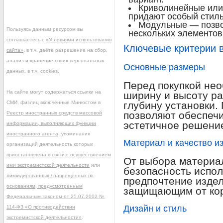
Криволинейные или
придают особый стиль
Модульные — позво
Пользуясь данным ресурсом вы
нескольких элементов
соглашаетесь с
«Условиями использования
Ключевые критерии в
сайта»
, в т.ч. даёте разрешение на сбор,
анализ и хранение своих персональных
Основные размеры
данных, в т.ч. cookies.
Перед покупкой нео
На сайте могут содержаться ссылки на
ширину и высоту ра
СМИ, физлиц включённые Минюстом в
глубину установки
позволяют обеспеч
Реестр иностранных средств массовой
эстетичное решени
информации, выполняющих функции
иностранного агента
, упоминания
Материал и качество и
организаций деятельность которых
приостановлена в связи с осуществлением
От выбора материал
ими экстремистской деятельности
или
безопасность испол
ликвидированных / запрещённых по
предпочтение издел
основаниям, предусмотренным
защищающим от кор
Федеральным законом от 25.07.2002 №
Дизайн и стиль
114-ФЗ «О противодействии
экстремистской деятельности»
.