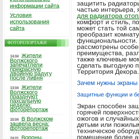
защитить радиаторы
информации сайта
частью интерьера, 
Условия
для радиатора ото
комфорт и стиль, п
использования
может стать той са
сайта
преобразит комнату
функциональности. 
ФОТОРЕПОРТАЖИ
рассмотрены особе
преимущества, раз
Жители
14.04
также ключевые мо
Волжского
запечатлели
сделать выгодную п
прекрасную
Территория Декора.
двойную радугу
после ливня
Зачем нужны экраны
Жители
13.04
Волжского
Защитные функции и б
празднуют
пахсальную
неделю:
Экран способен защ
фоторепортаж
горячей поверхност
ожогов и случайных
В Волжском
10.04
зацвела весна:
детьми или пожилы
фоторепортаж
техническое оборуд
помещение более а
Вороны,
24.01