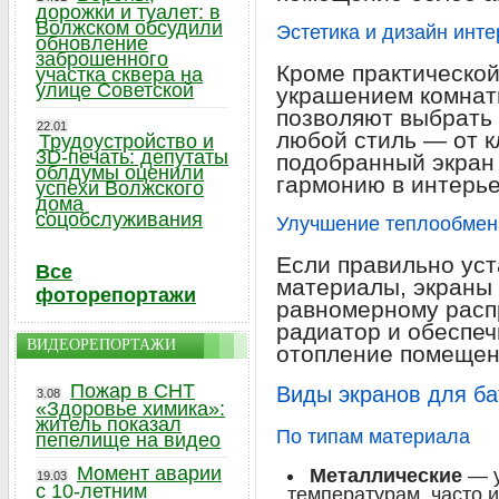
дорожки и туалет: в
Волжском обсудили
Эстетика и дизайн инт
обновление
заброшенного
Кроме практической
участка сквера на
улице Советской
украшением комнат
позволяют выбрать
22.01
любой стиль — от к
Трудоустройство и
3D-печать: депутаты
подобранный экран 
облдумы оценили
гармонию в интерье
успехи Волжского
дома
соцобслуживания
Улучшение теплообмен
Если правильно ус
Все
материалы, экраны 
фоторепортажи
равномерному расп
радиатор и обеспе
ВИДЕОРЕПОРТАЖИ
отопление помещен
Пожар в СНТ
Виды экранов для ба
3.08
«Здоровье химика»:
житель показал
По типам материала
пепелище на видео
Момент аварии
Металлические
— у
19.03
с 10-летним
температурам, часто 