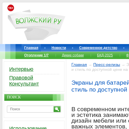
Главная
Новости
Современное детство
Отопление 1/7
Дикие собаки
БКД-2025
Ф
Главная
→
Пресс-релизы
→ Эк
Интервью
и стиль по доступной цене н
Правовой
Экраны для батарей
Консультант
стиль по доступной
ПОИСК
В современном инт
и эстетика занимаю
дизайн мебели или 
важных элементов, 
Использование