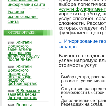
выборе логистическ
информации сайта
услуги фулфилмент
Условия
упростить работу, 
использования
услуг способен соз
сайта
сложности. Рассмо
которых следует из
фулфилмент-центр
ФОТОРЕПОРТАЖИ
1. Игнорирование ге
Жители
14.04
Волжского
складов
запечатлели
прекрасную
Близость складов к
двойную радугу
после ливня
узлам напрямую вли
стоимость услуг.
Жители
13.04
Волжского
празднуют
пахсальную
Выбор центра, распол
неделю:
развязок, увеличивает
фоторепортаж
Отсутствие распредел
В Волжском
10.04
возможности быстрой 
зацвела весна:
фоторепортаж
Дополнительные тран
перевозках на склад.
Вороны,
24.01