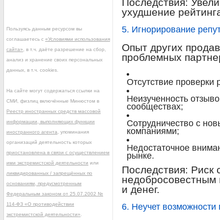
Последствия: Увели
ухудшение рейтинга
5. Игнорирование репу
Пользуясь данным ресурсом вы
соглашаетесь с
«Условиями использования
Опыт других продав
сайта»
, в т.ч. даёте разрешение на сбор,
проблемных партне
анализ и хранение своих персональных
данных, в т.ч. cookies.
Отсутствие проверки 
На сайте могут содержаться ссылки на
Неизученность отзыв
СМИ, физлиц включённые Минюстом в
сообществах;
Реестр иностранных средств массовой
Сотрудничество с но
информации, выполняющих функции
компаниями;
иностранного агента
, упоминания
организаций деятельность которых
Недостаточное вниман
приостановлена в связи с осуществлением
рынке.
ими экстремистской деятельности
или
Последствия: Риск 
ликвидированных / запрещённых по
недобросовестным 
основаниям, предусмотренным
и денег.
Федеральным законом от 25.07.2002 №
114-ФЗ «О противодействии
6. Неучет возможности
экстремистской деятельности»
.