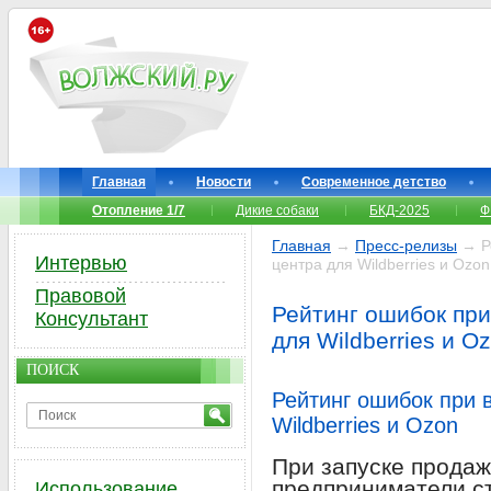
Главная
Новости
Современное детство
Отопление 1/7
Дикие собаки
БКД-2025
Ф
Главная
→
Пресс-релизы
→ Р
Интервью
центра для Wildberries и Ozon
Правовой
Рейтинг ошибок пр
Консультант
для Wildberries и O
ПОИСК
Рейтинг ошибок при
Wildberries и Ozon
При запуске продаж
предприниматели с
Использование