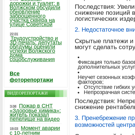
дорожки и туалет: в
Последствия: Увели
Волжском обсудили
обновление
снижение позиций в
заброшенного
логистических изде
участка сквера на
улице Советской
2. Недостаточное вн
22.01
Трудоустройство и
Скрытые платежи и
3D-печать: депутаты
могут сделать сотр
облдумы оценили
успехи Волжского
дома
соцобслуживания
Фиксация только базо
дополнительных услуг
Все
Неучет сезонных коэ
фоторепортажи
факторов;
Отсутствие гибких 
Непрозрачная систе
ВИДЕОРЕПОРТАЖИ
Последствия: Непр
Пожар в СНТ
снижение рентабел
3.08
«Здоровье химика»:
житель показал
3. Пренебрежение пр
пепелище на видео
возможностей центр
Момент аварии
19.03
с 10-летним