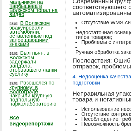
Современный фулф
мальчиком на
Карбышева в
соответствующего 
Волжском попал на
автоматизированны
видео
Отсутствие WMS-си
В Волжском
23.01
эвакуировали
автомобили,
Недостаточная оснащ
оставленные под
типов товаров;
запрещающими
Проблемы с интегра
знаками
Ручная обработка зак
Был пьян: в
19.01
Волжском
Последствия: Ошибк
задержали
вандала,
отправок, проблемы
оторвавшего лапки
суслику
4. Недооценка качеств
Разошелся по
подготовки
19.01
крупному: в
Волгограде
Неправильная упако
накрыли крупную
товара и негативны
подпольную
нарколабораторию
Использование нес
Отсутствие контрол
Все
Несоблюдение треб
видеорепортажи
Невозможность бре