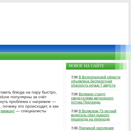
НОВОЕ НА САЙТЕ
В Волгоградской области
7.08
объявлена беспилотная
опасность ночью 7 августа
товить блюда на пару быстро,
Волжане станут
7.08
Deluxe популярны за счёт
свидетелями метеорного
кнуть проблема с нагревом —
потока Персеиды
 почему это происходит, и как
а
ремонт
— специалисты
В Волжском 73-летний
7.08
водитель сбил пьяного
пешехода на переходе
Причиной скопления
7.08