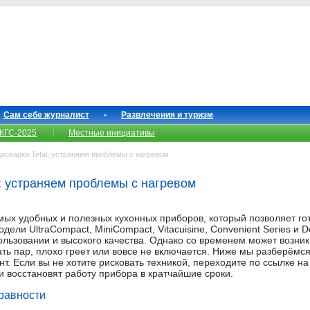
Сам себе журналист
Развлечения и туризм
КГС-2025
Местные инициативы
оварки Tefal: устраняем проблемы с нагревом
l: устраняем проблемы с нагревом
мых удобных и полезных кухонных приборов, который позволяет го
дели UltraCompact, MiniCompact, Vitacuisine, Convenient Series и 
пользовании и высокого качества. Однако со временем может возни
ь пар, плохо греет или вовсе не включается. Ниже мы разберёмся,
т. Если вы не хотите рисковать техникой, переходите по ссылке н
и восстановят работу прибора в кратчайшие сроки.
равности