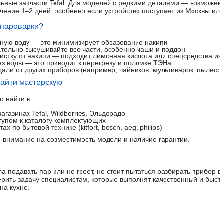
ьные запчасти Tefal. Для моделей с редкими деталями — возможен 
ечение 1–2 дней, особенно если устройство поступает из Москвы и
 пароварки?
ную воду — это минимизирует образование накипи
тельно высушивайте все части, особенно чаши и поддон
истку от накипи — подходит лимонная кислота или спецсредства и
ез воды — это приводит к перегреву и поломке ТЭНа
дали от других приборов (например, чайников, мультиварок, пылес
 найти мастерскую
о найти в:
азинах Tefal, Wildberries, Эльдорадо
тупом к каталогу комплектующих
 по бытовой технике (kitfort, bosch, aeg, philips)
 внимание на совместимость модели и наличие гарантии.
ла подавать пар или не греет, не стоит пытаться разбирать прибор
ерить задачу специалистам, которые выполнят качественный и быс
на кухне.