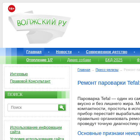
Главная
Новости
Современное детство
Отопление 1/7
Дикие собаки
БКД-2025
Ф
Главная
→
Пресс-релизы
→ Ремонт пар
Интервью
Правовой Консультант
Ремонт пароварки Tefa
ПОИСК
Пароварка Tefal — один из са
вкусно и без лишнего жира. Мо
компактности, простоты в ис
прибор перестаёт вырабатыват
правильно организовать ремон
проведут точную диагностику 
Использование информации
сайта
Основные признаки неисп
Условия использования сайта