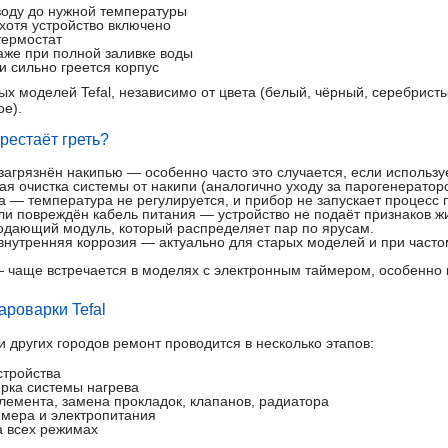
воду до нужной температуры
 хотя устройство включено
термостат
аже при полной заливке воды
и сильно греется корпус
х моделей Tefal, независимо от цвета (белый, чёрный, серебрист
ое).
рестаёт греть?
агрязнён накипью — особенно часто это случается, если используе
я очистка системы от накипи (аналогично уходу за парогенераторо
а — температура не регулируется, и прибор не запускает процесс
и повреждён кабель питания — устройство не подаёт признаков ж
одающий модуль, который распределяет пар по ярусам.
внутренняя коррозия — актуально для старых моделей и при част
 чаще встречается в моделях с электронным таймером, особенно в
ароварки Tefal
 других городов ремонт проводится в несколько этапов:
стройства
ерка системы нагрева
элемента, замена прокладок, клапанов, радиатора
ймера и электропитания
а всех режимах