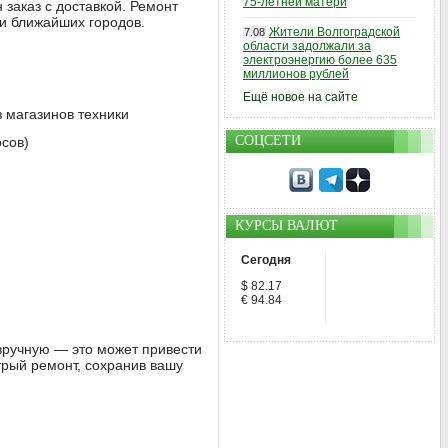
75-летней матери
заказ с доставкой. Ремонт
ли ближайших городов.
Жители Волгоградской
7.08
области задолжали за
электроэнергию более 635
миллионов рублей
Ещё новое на сайте
з магазинов техники
СОЦСЕТИ
осов)
КУРСЫ ВАЛЮТ
Сегодня
$ 82.17
€ 94.84
 вручную — это может привести
трый ремонт, сохранив вашу