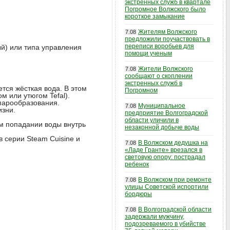
экстренных служб в квартале
Погромное Волжского было
короткое замыкание
Жителям Волжского
7.08
предложили поучаствовать в
переписи воробьев для
ый) или типа управления
помощи ученым
Жители Волжского
7.08
сообщают о скоплении
экстренных служб в
тся жёсткая вода. В этом
Погромном
м или утюгом Tefal).
 парообразования.
Муниципальное
7.08
изни.
предприятие Волгоградской
области уличили в
ом попадании воды внутрь
незаконной добыче воды
 серии Steam Cuisine и
В Волжском дедушка на
7.08
«Ладе Гранте» врезался в
световую опору: пострадал
ребенок
В Волжском при ремонте
7.08
улицы Советской испортили
бордюры
В Волгоградской области
7.08
задержали мужчину,
подозреваемого в убийстве