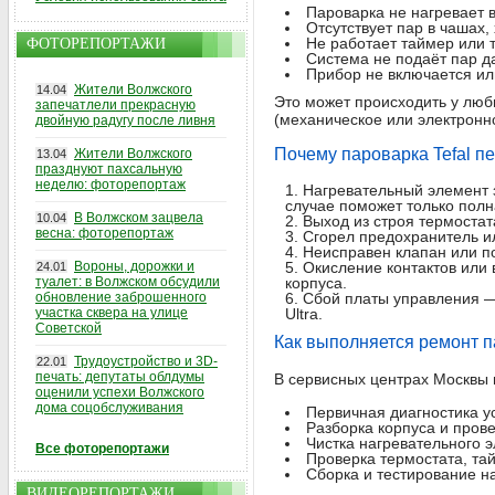
Пароварка не нагревает 
Отсутствует пар в чашах,
Не работает таймер или 
ФОТОРЕПОРТАЖИ
Система не подаёт пар д
Прибор не включается ил
Жители Волжского
14.04
Это может происходить у любы
запечатлели прекрасную
(механическое или электронн
двойную радугу после ливня
Почему пароварка Tefal пе
Жители Волжского
13.04
празднуют пахсальную
неделю: фоторепортаж
Нагревательный элемент з
случае поможет только полна
В Волжском зацвела
10.04
Выход из строя термостат
весна: фоторепортаж
Сгорел предохранитель ил
Неисправен клапан или п
Вороны, дорожки и
Окисление контактов или 
24.01
туалет: в Волжском обсудили
корпуса.
обновление заброшенного
Сбой платы управления —
участка сквера на улице
Ultra.
Советской
Как выполняется ремонт п
Трудоустройство и 3D-
22.01
печать: депутаты облдумы
В сервисных центрах Москвы и
оценили успехи Волжского
дома соцобслуживания
Первичная диагностика у
Разборка корпуса и пров
Чистка нагревательного 
Все фоторепортажи
Проверка термостата, та
Сборка и тестирование н
ВИДЕОРЕПОРТАЖИ