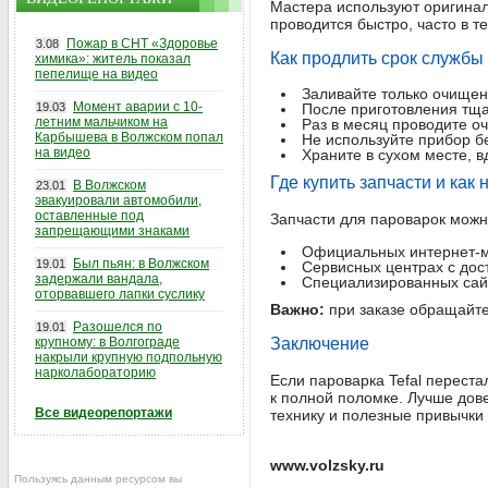
Мастера используют оригинал
проводится быстро, часто в т
Пожар в СНТ «Здоровье
3.08
Как продлить срок службы
химика»: житель показал
пепелище на видео
Заливайте только очищен
Момент аварии с 10-
19.03
После приготовления тща
летним мальчиком на
Раз в месяц проводите оч
Карбышева в Волжском попал
Не используйте прибор б
на видео
Храните в сухом месте, в
Где купить запчасти и как
В Волжском
23.01
эвакуировали автомобили,
оставленные под
Запчасти для пароварок можн
запрещающими знаками
Официальных интернет-маг
Был пьян: в Волжском
19.01
Сервисных центрах с дос
задержали вандала,
Специализированных сайтах
оторвавшего лапки суслику
Важно:
при заказе обращайте
Разошелся по
19.01
крупному: в Волгограде
Заключение
накрыли крупную подпольную
нарколабораторию
Если пароварка Tefal переста
к полной поломке. Лучше дов
Все видеорепортажи
технику и полезные привычки 
www.volzsky.ru
Пользуясь данным ресурсом вы