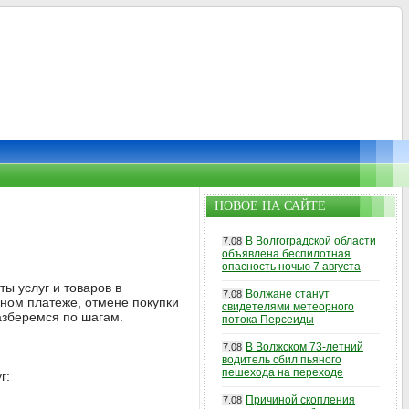
НОВОЕ НА САЙТЕ
В Волгоградской области
7.08
объявлена беспилотная
опасность ночью 7 августа
ы услуг и товаров в
Волжане станут
7.08
чном платеже, отмене покупки
свидетелями метеорного
азберемся по шагам.
потока Персеиды
В Волжском 73-летний
7.08
водитель сбил пьяного
пешехода на переходе
г:
Причиной скопления
7.08