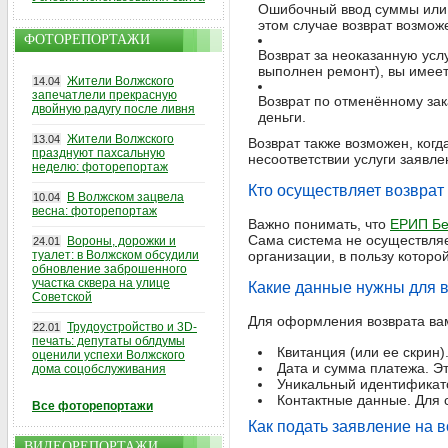
Ошибочный ввод суммы или 
этом случае возврат возмож
ФОТОРЕПОРТАЖИ
Возврат за неоказанную услу
выполнен ремонт), вы имеет
Жители Волжского
14.04
запечатлели прекрасную
Возврат по отменённому зак
двойную радугу после ливня
деньги.
Жители Волжского
13.04
Возврат также возможен, ког
празднуют пахсальную
несоответствии услуги заявл
неделю: фоторепортаж
Кто осуществляет возврат
В Волжском зацвела
10.04
весна: фоторепортаж
Важно понимать, что
ЕРИП Бе
Сама система не осуществляе
Вороны, дорожки и
24.01
туалет: в Волжском обсудили
организации, в пользу которо
обновление заброшенного
участка сквера на улице
Какие данные нужны для 
Советской
Для оформления возврата ва
Трудоустройство и 3D-
22.01
печать: депутаты облдумы
Квитанция (или ее скрин
оценили успехи Волжского
Дата и сумма платежа. Э
дома соцобслуживания
Уникальный идентификато
Контактные данные. Для с
Все фоторепортажи
Как подать заявление на в
ВИДЕОРЕПОРТАЖИ