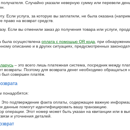
получателя. Случайно указали неверную сумму или перевели день
ен.
гу. Если услуга, за которую вы заплатили, не была оказана (напри
е право на возврат средств.
азу. Если вы отменили заказ до получения товара или услуги, прод
да была осуществлена
оплата с помощью QR кода
, при обнаружении
енному описанию и в других ситуациях, предусмотренных законодат
ларусь
– это всего лишь платежная система, посредник между пла
т возвраты. Поэтому для возврата денег необходимо обращаться 
й был совершен платёж.
возврата
м понадобятся:
). Это подтверждение факта оплаты, содержащее важную информа
ти данные помогут идентифицировать вашу транзакцию.
р операции. Этот номер может быть указан на квитанции или в вып
вязи и уточнения деталей.
озврат