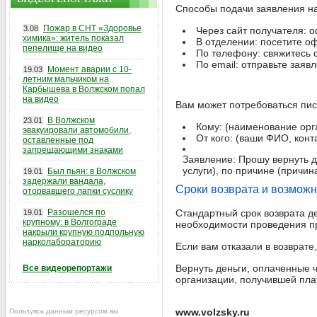
Способы подачи заявления на 
Пожар в СНТ «Здоровье
3.08
Через сайт получателя: 
химика»: житель показал
В отделении: посетите о
пепелище на видео
По телефону: свяжитесь с
По email: отправьте заяв
Момент аварии с 10-
19.03
летним мальчиком на
Карбышева в Волжском попал
на видео
Вам может потребоваться пи
В Волжском
23.01
Кому: (наименование орг
эвакуировали автомобили,
От кого: (ваши ФИО, кон
оставленные под
запрещающими знаками
Заявление: Прошу вернуть д
услуги), по причине (причин
Был пьян: в Волжском
19.01
задержали вандала,
Сроки возврата и возмож
оторвавшего лапки суслику
Разошелся по
Стандартный срок возврата де
19.01
крупному: в Волгограде
необходимости проведения п
накрыли крупную подпольную
нарколабораторию
Если вам отказали в возврат
Вернуть деньги, оплаченные ч
Все видеорепортажи
организации, получившей пла
www.volzsky.ru
Пользуясь данным ресурсом вы