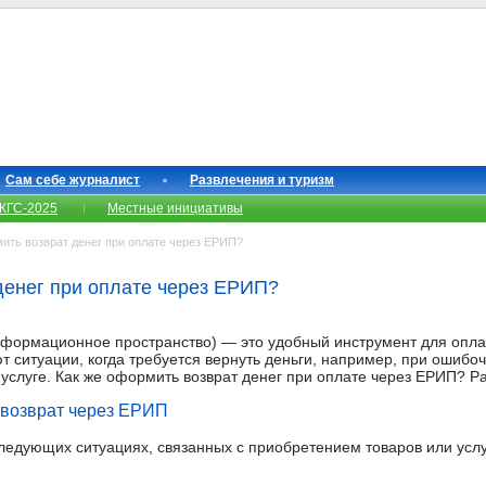
Сам себе журналист
Развлечения и туризм
КГС-2025
Местные инициативы
ть возврат денег при оплате через ЕРИП?
денег при оплате через ЕРИП?
формационное пространство) — это удобный инструмент для оплат
т ситуации, когда требуется вернуть деньги, например, при ошибо
 услуге. Как же оформить возврат денег при оплате через ЕРИП? Р
 возврат через ЕРИП
следующих ситуациях, связанных с приобретением товаров или услу