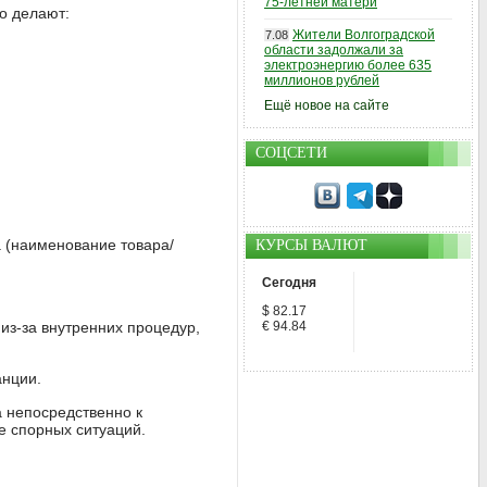
75-летней матери
о делают:
Жители Волгоградской
7.08
области задолжали за
электроэнергию более 635
миллионов рублей
Ещё новое на сайте
СОЦСЕТИ
а (наименование товара/
КУРСЫ ВАЛЮТ
Сегодня
$ 82.17
из-за внутренних процедур,
€ 94.84
анции.
а непосредственно к
е спорных ситуаций.