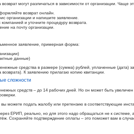
возврат могут различаться в зависимости от организации. Чаще эт
оформляйте возврат онлайн.
фис организации и напишите заявление.
 компанией и уточните процедуру возврата.
ление на почту организации.
сьменное заявление, примерная форма:
анизации)
тактные данные)
енежные средства в размере (сумма) рублей, уплаченные (дата) з
а возврата). К заявлению прилагаю копию квитанции.
ные сложности
нежных средств – до 14 рабочих дней. Но он может быть увеличен 
роверки.
е, вы можете подать жалобу или претензию в соответствующие инст
ерез ЕРИП, реально, но для этого надо обращаться не к системе, 
тёж. Сохраняйте подтверждение оплаты – это поможет вам в случа