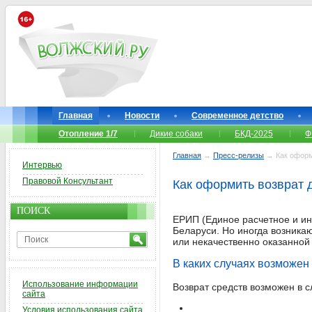
Главная
Новости
Современное детство
Отопление 1/7
Дикие собаки
БКД-2025
Ф
Главная
→
Пресс-релизы
→ Как оформи
Интервью
Правовой Консультант
Как оформить возврат 
ПОИСК
ЕРИП (Единое расчетное и ин
Беларуси. Но иногда возникаю
или некачественно оказанной
В каких случаях возможен
Использование информации
Возврат средств возможен в 
сайта
Условия использования сайта