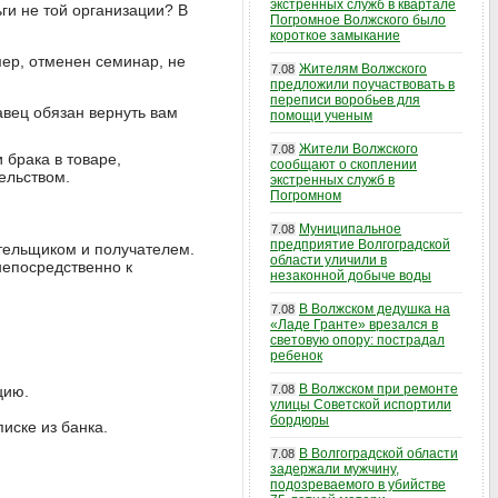
экстренных служб в квартале
ги не той организации? В
Погромное Волжского было
короткое замыкание
мер, отменен семинар, не
Жителям Волжского
7.08
предложили поучаствовать в
переписи воробьев для
авец обязан вернуть вам
помощи ученым
Жители Волжского
7.08
 брака в товаре,
сообщают о скоплении
ельством.
экстренных служб в
Погромном
Муниципальное
7.08
предприятие Волгоградской
тельщиком и получателем.
области уличили в
непосредственно к
незаконной добыче воды
В Волжском дедушка на
7.08
«Ладе Гранте» врезался в
световую опору: пострадал
ребенок
В Волжском при ремонте
цию.
7.08
улицы Советской испортили
бордюры
иске из банка.
В Волгоградской области
7.08
задержали мужчину,
подозреваемого в убийстве