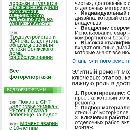
дорожки и туалет: в
чистых, долговечных 
Волжском обсудили
отделочных материал
обновление
Индивидуальный 
заброшенного
дизайна, который отр
участка сквера на
владельца.
улице Советской
Внедрение соврем
Использование смарт-
22.01
Трудоустройство и
комфортного и безопа
3D-печать: депутаты
Высокая квалифик
облдумы оценили
входят опытные дизай
успехи Волжского
которые знают все ню
дома
соцобслуживания
Этапы элитного ремонт
Все
Элитный ремонт мо
фоторепортажи
ключевых этапов, к
важную роль в дост
ВИДЕОРЕПОРТАЖИ
Проектирование:
С
проекта, который вкл
Пожар в СНТ
ремонта.
3.08
«Здоровье химика»:
Подбор материало
житель показал
стильных материалов 
пепелище на видео
Ключевые работы:
отделочных работ, вкл
Момент аварии
19.03
монтаж.
с 10-летним