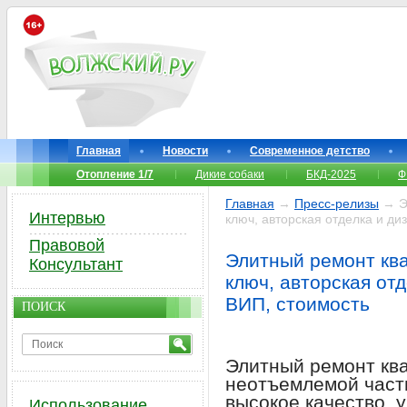
Главная
Новости
Современное детство
Отопление 1/7
Дикие собаки
БКД-2025
Ф
Главная
→
Пресс-релизы
→ Эл
Интервью
ключ, авторская отделка и д
Правовой
Элитный ремонт ква
Консультант
ключ, авторская от
ВИП, стоимость
ПОИСК
Элитный ремонт ква
неотъемлемой часть
высокое качество, у
Использование