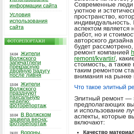
Современные люди 
информации сайта
уютное и эстетичес
Условия
пространство, кото
использования
индивидуальность. 
сайта
аспектом является 
работ, но и стоимос
авторского дизайна
ФОТОРЕПОРТАЖИ
будет рассмотрено,
ремонт компанией
h
Жители
14.04
remont/kvartir/
, как
Волжского
запечатлели
стоимость, а также
прекрасную
таким ремонтом ста
двойную радугу
после ливня
внимания на рынке
Жители
13.04
Что такое элитный р
Волжского
празднуют
пахсальную
Элитный ремонт — э
неделю:
предполагающих вы
фоторепортаж
и использование л
В Волжском
аспекты, которые в
10.04
зацвела весна:
включают:
фоторепортаж
Качество материал
Вороны,
24.01