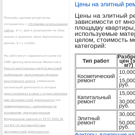
Цены на элитный рем
Цены на элитный ре
Пользуясь данным ресурсом вы
зависимости от мно
соглашаетесь с
«Условиями использования
площадку квартиры,
сайта»
, в т.ч. даёте разрешение на сбор,
используемые мате
анализ и хранение своих персональных
целом, стоимость м
данных, в т.ч. cookies.
категорий:
Разбр
На сайте могут содержаться ссылки на
Тип работ
цен (
СМИ, физлиц включённые Минюстом в
м?)
Реестр иностранных средств массовой
10,00
информации, выполняющих функции
Косметический
-
ремонт
15,00
иностранного агента
, упоминания
руб.
организаций деятельность которых
15,00
приостановлена в связи с осуществлением
Капитальный
-
ими экстремистской деятельности
или
ремонт
30,00
руб.
ликвидированных / запрещённых по
основаниям, предусмотренным
30,00
Элитный
-
Федеральным законом от 25.07.2002 №
ремонт
50,00
114-ФЗ «О противодействии
руб.
экстремистской деятельности»
.
Факторы, влияющие на