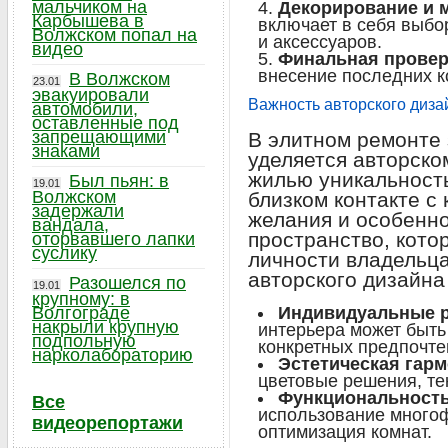
мальчиком на
Декорирование и 
Карбышева в
включает в себя выбо
Волжском попал на
и аксессуаров.
видео
Финальная провер
внесение последних к
В Волжском
23.01
эвакуировали
Важность авторского диза
автомобили,
оставленные под
запрещающими
В элитном ремонте
знаками
уделяется авторско
жилью уникальност
Был пьян: в
19.01
Волжском
близком контакте с
задержали
желания и особенно
вандала,
пространство, кото
оторвавшего лапки
суслику
личности владельца
авторского дизайна
Разошелся по
19.01
крупному: в
Волгограде
Индивидуальные 
накрыли крупную
интерьера может быть
подпольную
конкретных предпочте
нарколабораторию
Эстетическая гарм
цветовые решения, те
Функциональность
Все
использование много
видеорепортажи
оптимизация комнат.