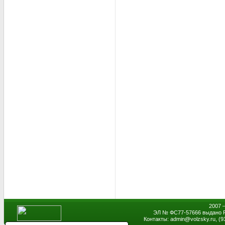
2007 
ЭЛ № ФС77-57666 выдано Р
Контакты: admin
@
volzsky.ru, (