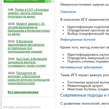
Иммуногистохимия широко исп
Пожар в СНТ «Здоровье
3.08
Онкология
химика»: житель показал
пепелище на видео
В онкологии ИГХ применяется
Момент аварии с 10-
19.03
Идентификация подтипов
летним мальчиком на
Определение прогноза з
Карбышева в Волжском попал
Выбор специфической тер
на видео
Инфекционные болезни
В Волжском
23.01
эвакуировали автомобили,
Кроме того, метод помогает 
оставленные под
запрещающими знаками
Идентифицировать налич
Определить иммунный от
Был пьян: в Волжском
19.01
Оценить степень поражен
задержали вандала,
оторвавшего лапки суслику
Автоиммунные заболевания
Разошелся по
19.01
Также ИГХ играет важную роль
крупному: в Волгограде
накрыли крупную подпольную
Системная красная волча
нарколабораторию
Ревматоидный артрит;
Микстная болезнь соедин
Все видеорепортажи
Современные подходы и т
С развитием технологий, мет
Пользуясь данным ресурсом вы