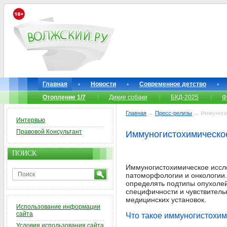
Главная
Новости
Современное детство
Отопление 1/7
Дикие собаки
БКД-2025
Ф
Главная
→
Пресс-релизы
→ Иммуногис
Интервью
Правовой Консультант
Иммуногистохимическое
ПОИСК
Иммуногистохимическое иссле
патоморфологии и онкологии.
определять подтипы опухолей
специфичности и чувствитель
медицинских установок.
Использование информации
сайта
Что такое иммуногистохи
Условия использования сайта