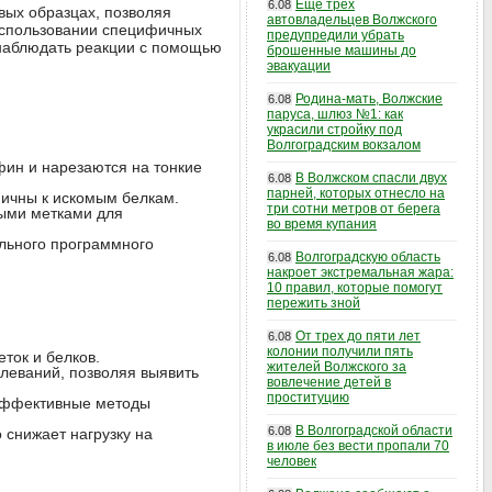
Еще трех
6.08
вых образцах, позволяя
автовладельцев Волжского
использовании специфичных
предупредили убрать
 наблюдать реакции с помощью
брошенные машины до
эвакуации
Родина-мать, Волжские
6.08
паруса, шлюз №1: как
украсили стройку под
Волгоградским вокзалом
фин и нарезаются на тонкие
В Волжском спасли двух
6.08
парней, которых отнесло на
ичны к искомым белкам.
три сотни метров от берега
ыми метками для
во время купания
ального программного
Волгоградскую область
6.08
накроет экстремальная жара:
10 правил, которые помогут
пережить зной
От трех до пяти лет
6.08
колонии получили пять
ток и белков.
жителей Волжского за
леваний, позволяя выявить
вовлечение детей в
проституцию
эффективные методы
В Волгоградской области
6.08
 снижает нагрузку на
в июле без вести пропали 70
человек