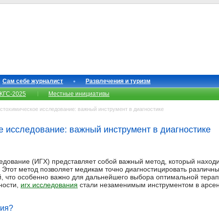
Сам себе журналист
Развлечения и туризм
КГС-2025
Местные инициативы
тохимическое исследование: важный инструмент в диагностике
 исследование: важный инструмент в диагностике
дование (ИГХ) представляет собой важный метод, который наход
 Этот метод позволяет медикам точно диагностицировать различны
, что особенно важно для дальнейшего выбора оптимальной терап
ности,
игх исследования
стали незаменимым инструментом в арсе
мия?