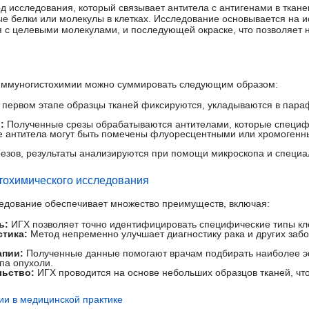
д исследования, который связывает антитела с антигенами в ткане
е белки или молекулы в клетках. Исследование основывается на 
я с целевыми молекулами, и последующей окраске, что позволяет
иммуногистохимии можно суммировать следующим образом:
первом этапе образцы тканей фиксируются, укладываются в пара
:
Полученные срезы обрабатываются антителами, которые специф
 антитела могут быть помечены флуоресцентными или хромогенн
езов, результаты анализируются при помощи микроскопа и специ
охимического исследования
едование обеспечивает множество преимуществ, включая:
ь:
ИГХ позволяет точно идентифицировать специфические типы кле
стика:
Метод непременно улучшает диагностику рака и других забо
апии:
Полученные данные помогают врачам подбирать наиболее 
па опухоли.
ьство:
ИГХ проводится на основе небольших образцов тканей, что
и в медицинской практике