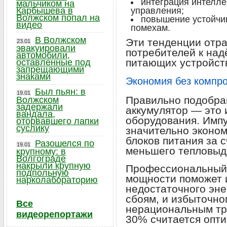
интеграция интелле
мальчиком на
Карбышева в
управления;
Волжском попал на
повышение устойчи
видео
помехам.
В Волжском
Эти тенденции отр
23.01
эвакуировали
потребителей к на
автомобили,
питающих устройст
оставленные под
запрещающими
знаками
Экономия без компр
Был пьян: в
19.01
Правильно подобра
Волжском
задержали
аккумулятор — это 
вандала,
оборудования. Имп
оторвавшего лапки
суслику
значительно эконо
блоков питания за 
Разошелся по
19.01
меньшего тепловыд
крупному: в
Волгограде
накрыли крупную
Профессиональный 
подпольную
мощности поможет и
нарколабораторию
недостаточного эне
сбоям, и избыточно
Все
нерациональным тр
видеорепортажи
30% считается опт