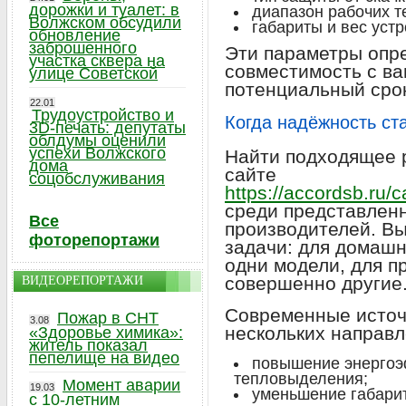
дорожки и туалет: в
диапазон рабочих т
Волжском обсудили
габариты и вес устр
обновление
заброшенного
Эти параметры опр
участка сквера на
совместимость с ва
улице Советской
потенциальный сро
22.01
Трудоустройство и
Когда надёжность ст
3D-печать: депутаты
облдумы оценили
успехи Волжского
Найти подходящее 
дома
сайте
соцобслуживания
https://accordsb.ru/c
среди представлен
Все
производителей. Вы
фоторепортажи
задачи: для домашн
одни модели, для 
совершенно другие
ВИДЕОРЕПОРТАЖИ
Современные источ
Пожар в СНТ
3.08
нескольких направл
«Здоровье химика»:
житель показал
пепелище на видео
повышение энергоэ
тепловыделения;
Момент аварии
19.03
уменьшение габари
с 10-летним