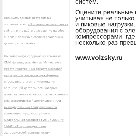
систем.
Оцените реальные 
учитывая не только
Пользуясь данным ресурсом вы
и пиковые нагрузки
соглашаетесь с
«Условиями использования
оборудования с эле
сайта»
, в т.ч. даёте разрешение на сбор,
компрессорами, где
анализ и хранение своих персональных
несколько раз прев
данных, в т.ч. cookies.
www.volzsky.ru
На сайте могут содержаться ссылки на
СМИ, физлиц включённые Минюстом в
Реестр иностранных средств массовой
информации, выполняющих функции
иностранного агента
, упоминания
организаций деятельность которых
приостановлена в связи с осуществлением
ими экстремистской деятельности
или
ликвидированных / запрещённых по
основаниям, предусмотренным
Федеральным законом от 25.07.2002 №
114-ФЗ «О противодействии
экстремистской деятельности»
.