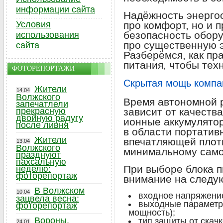
информации сайта
Надёжность энерго
Условия
про комфорт, но и 
безопасность обору
использования
про существенную 
сайта
Разберёмся, как пр
питания, чтобы тех
ФОТОРЕПОРТАЖИ
Скрытая мощь компа
Жители
14.04
Волжского
Время автономной 
запечатлели
прекрасную
зависит от качеств
двойную радугу
ионные аккумулято
после ливня
в области портатив
Жители
впечатляющей плот
13.04
Волжского
минимальному само
празднуют
пахсальную
При выборе блока п
неделю:
фоторепортаж
внимание на следу
В Волжском
10.04
входное напряжение
зацвела весна:
выходные параметры
фоторепортаж
мощность);
Вороны,
тип защиты от скач
24.01