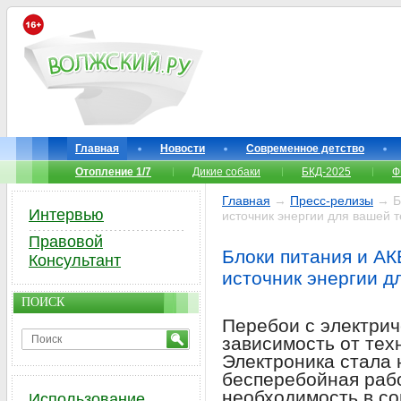
Главная
Новости
Современное детство
Отопление 1/7
Дикие собаки
БКД-2025
Ф
Главная
→
Пресс-релизы
→ Бл
Интервью
источник энергии для вашей 
Правовой
Блоки питания и АК
Консультант
источник энергии д
ПОИСК
Перебои с электрич
зависимость от тех
Электроника стала 
бесперебойная рабо
необходимость в с
Использование