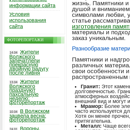
жизнь. Памятники и
информации сайта
душой и вниманием 
Условия
символами любви, у
статье рассматрив
использования
изготовления памят
сайта
материалы и подхо
заказ уникальным.
ФОТОРЕПОРТАЖИ
Разнообразие матер
Жители
14.04
Волжского
Памятники и надгро
запечатлели
прекрасную
различных материал
двойную радугу
свои особенности и
после ливня
распространенным 
Жители
13.04
Волжского
Гранит:
Этот камень
празднуют
долговечностью. Гран
пахсальную
атмосферных воздейст
неделю:
внешний вид и могут и
фоторепортаж
Мрамор:
Более эле
В Волжском
часто используется д
10.04
зацвела весна:
Хотя он менее прочен,
фоторепортаж
притягательна.
Металл:
Чаще всего
Вороны,
24.01