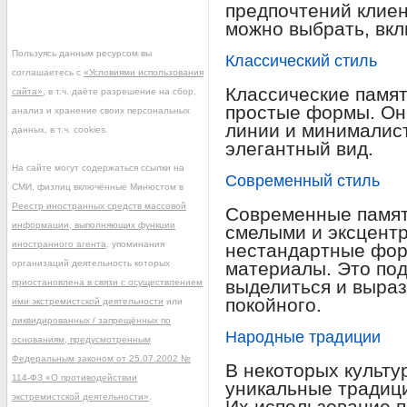
предпочтений клиен
можно выбрать, вк
Пользуясь данным ресурсом вы
Классический стиль
соглашаетесь с
«Условиями использования
Классические памят
сайта»
, в т.ч. даёте разрешение на сбор,
простые формы. Он
анализ и хранение своих персональных
линии и минималист
данных, в т.ч. cookies.
элегантный вид.
На сайте могут содержаться ссылки на
Современный стиль
СМИ, физлиц включённые Минюстом в
Реестр иностранных средств массовой
Современные памят
информации, выполняющих функции
смелыми и эксцент
иностранного агента
, упоминания
нестандартные фор
организаций деятельность которых
материалы. Это подх
выделиться и выра
приостановлена в связи с осуществлением
покойного.
ими экстремистской деятельности
или
ликвидированных / запрещённых по
Народные традиции
основаниям, предусмотренным
Федеральным законом от 25.07.2002 №
В некоторых культу
114-ФЗ «О противодействии
уникальные традиц
экстремистской деятельности»
.
Их использование п