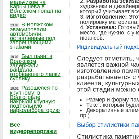
Разработка эскиза
мальчиком на
художники и дизайнер
Карбышева в
Волжском попал на
который учитывает вс
видео
Изготовление:
Этот
полировку материала,
В Волжском
23.01
Установка:
Готовый
эвакуировали
место, где нужно, с у
автомобили,
нюансов.
оставленные под
запрещающими
знаками
Индивидуальный подход
Был пьян: в
Следует отметить, 
19.01
Волжском
является важной ча
задержали
вандала,
изготовлению памят
оторвавшего лапки
разрабатывается с
суслику
клиента, культурны
Разошелся по
этой стадии можно 
19.01
крупному: в
Волгограде
Размер и форму пам
накрыли крупную
Текст, который буде
подпольную
нарколабораторию
Декоративные элем
пр.).
Выбор стилистики па
Все
видеорепортажи
Стилистика памятни