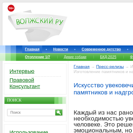
Главная
Новости
Современное детство
Отопление 1/7
Дикие собаки
БКД-2025
Ф
Главная
→
Пресс-релизы
→ Ис
Интервью
Изготовление памятников и н
Правовой
Искусство увековеч
Консультант
памятников и надгр
ПОИСК
Каждый из нас рано
необходимостью уве
человеке. Это реше
эмоциональным, но 
Использование