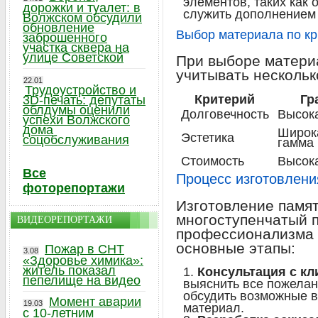
элементов, таких как 
дорожки и туалет: в
служить дополнением
Волжском обсудили
обновление
Выбор материала по к
заброшенного
участка сквера на
улице Советской
При выборе материа
учитывать нескольк
22.01
Трудоустройство и
Критерий
Гр
3D-печать: депутаты
облдумы оценили
Долговечность
Высок
успехи Волжского
дома
Широк
Эстетика
соцобслуживания
гамма 
Стоимость
Высок
Все
Процесс изготовлени
фоторепортажи
Изготовление памят
многоступенчатый 
ВИДЕОРЕПОРТАЖИ
профессионализма 
основные этапы:
Пожар в СНТ
3.08
«Здоровье химика»:
житель показал
Консультация с кл
пепелище на видео
выяснить все пожелан
обсудить возможные 
Момент аварии
19.03
материал.
с 10-летним