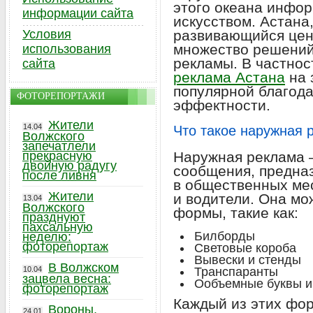
этого океана инфо
информации сайта
искусством. Астана
Условия
развивающийся цен
множество решений
использования
рекламы. В частно
сайта
реклама Астана
на 
популярной благода
ФОТОРЕПОРТАЖИ
эффектности.
Жители
14.04
Что такое наружная 
Волжского
запечатлели
прекрасную
Наружная реклама 
двойную радугу
сообщения, предна
после ливня
в общественных мес
Жители
и водители. Она мо
13.04
Волжского
формы, такие как:
празднуют
пахсальную
Билборды
неделю:
фоторепортаж
Световые короба
Вывески и стенды
В Волжском
10.04
Транспаранты
зацвела весна:
Ообъемные буквы и
фоторепортаж
Каждый из этих фо
Вороны,
24.01