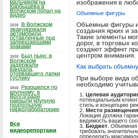
изображения в любо
мальчиком на
Карбышева в
Волжском попал на
Объемные фигуры
видео
Объемные фигуры и
В Волжском
23.01
эвакуировали
создания ярких и 
автомобили,
Такие элементы мог
оставленные под
запрещающими
дорог, в торговых к
знаками
создают эффект при
центром внимания.
Был пьян: в
19.01
Волжском
задержали
Как выбрать объемн
вандала,
оторвавшего лапки
При выборе вида о
суслику
необходимо учитыва
Разошелся по
19.01
крупному: в
Целевая аудитори
Волгограде
потенциальным клиен
накрыли крупную
подпольную
стиль и концепцию ре
нарколабораторию
Место размещени
Локация должна гаран
видимость вашего со
Все
Бюджет
. Объемная
видеорепортажи
требовать значительн
определить максималь