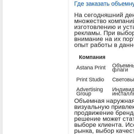
Где заказать объемн
На сегодняшний ден
множество компани
изготовлению и ус
рекламы. При выбор
внимание на их пор
опыт работы в данн
Компания
Объемны
Astana Print
флаги
Print Studio
Световы
Advertising
Индивид
Group
инсталл
Объемная наружная
визуальную привле
продвижение бренд
решение может ста
выборе клиента. И
рынка, выбор качес