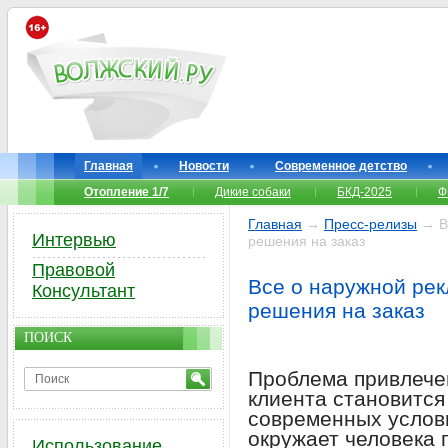
Главная
Новости
Современное детство
Отопление 1/7
Дикие собаки
БКД-2025
Ф
Главная
→
Пресс-релизы
→ Вс
Интервью
решения на заказ
Правовой
Все о наружной ре
Консультант
решения на заказ
ПОИСК
Проблема привлече
клиента становится
современных услов
окружает человека 
Использование