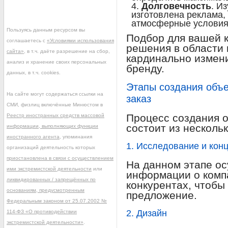
Долговечность
. И
изготовлена реклама,
атмосферные условия
Пользуясь данным ресурсом вы
Подбор для вашей 
соглашаетесь с
«Условиями использования
решения в области
сайта»
, в т.ч. даёте разрешение на сбор,
кардинально измени
анализ и хранение своих персональных
бренду.
данных, в т.ч. cookies.
Этапы создания объ
На сайте могут содержаться ссылки на
заказ
СМИ, физлиц включённые Минюстом в
Процесс создания 
Реестр иностранных средств массовой
состоит из несколь
информации, выполняющих функции
иностранного агента
, упоминания
1. Исследование и кон
организаций деятельность которых
приостановлена в связи с осуществлением
На данном этапе о
ими экстремистской деятельности
или
информации о компа
ликвидированных / запрещённых по
конкурентах, чтобы
основаниям, предусмотренным
предложение.
Федеральным законом от 25.07.2002 №
2. Дизайн
114-ФЗ «О противодействии
экстремистской деятельности»
.