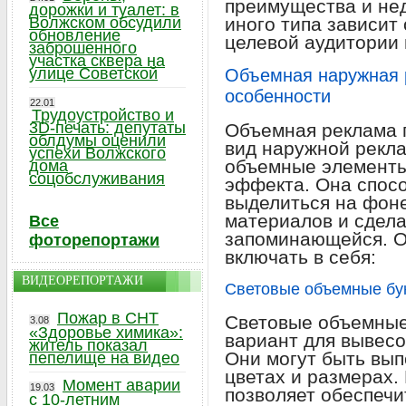
преимущества и нед
дорожки и туалет: в
Волжском обсудили
иного типа зависит
обновление
целевой аудитории 
заброшенного
участка сквера на
улице Советской
Объемная наружная 
особенности
22.01
Трудоустройство и
3D-печать: депутаты
Объемная реклама 
облдумы оценили
вид наружной рекла
успехи Волжского
объемные элементы
дома
соцобслуживания
эффекта. Она спос
выделиться на фон
материалов и сдел
Все
запоминающейся. О
фоторепортажи
включать в себя:
ВИДЕОРЕПОРТАЖИ
Световые объемные бу
Пожар в СНТ
Световые объемные
3.08
«Здоровье химика»:
вариант для вывесо
житель показал
Они могут быть вып
пепелище на видео
цветах и размерах.
Момент аварии
19.03
позволяет обеспечит
с 10-летним