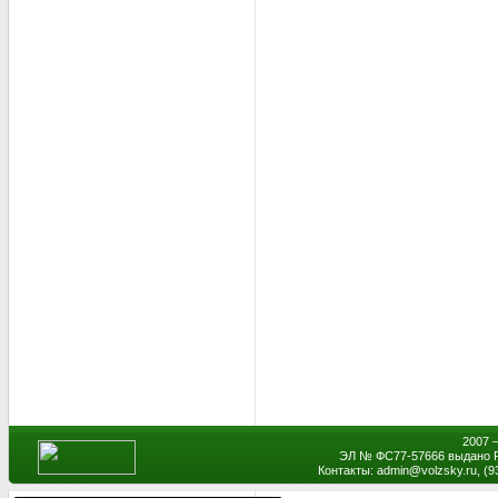
2007 
ЭЛ № ФС77-57666 выдано Р
Контакты: admin
@
volzsky.ru, (